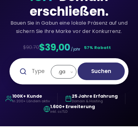
erschließen.
Bauen Sie in Gabun eine lokale Präsenz auf und
sichern Sie Ihre Marke vor der Konkurrenz.
$39,00
$90.70
57% Rabatt
/ jahr
Suchen
.ga
100K+ Kunde
25 Jahre Erfahrung
in 200+ Ländern aktiv
Domain & Hosting
1.600+ Erweiterung
inkl. ccTLD