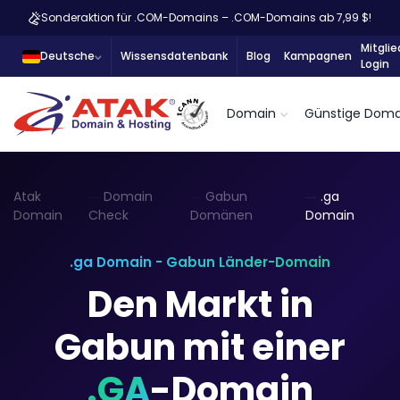
Sonderaktion für .COM-Domains – .COM-Domains ab 7,99 $!
Mitglie
Deutsche
Wissensdatenbank
Blog
Kampagnen
Login
Domain
Günstige Doma
Atak
Domain
Gabun
.ga
Domain
Check
Domänen
Domain
.ga Domain - Gabun Länder-Domain
Den Markt in
Gabun mit einer
.GA
-Domain