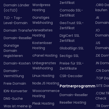
Zertifikat
Wordpress
.ORG D
Domain Länder
Hosting
kaufen
(ccTLD)
Comodo SSL-
Zertifikat
Günstiges
.AI
TLD - Top-
Webhosting
Domainr
Level-Domain
GeoTrust SSL-
Zertifikat
Verwaltetes
.IO
Domain Transfer
Hosting
Domainr
DigiCert SSL
Domain-Reseller
Zertifikat
Kostenloser
.US
Günstige
Hosting
Domainr
GlobalSign SSL
Domain
cPanel Hosting
.DE Dom
registrieren
Sectigo SSL
Unbegrenztes
.IN Dom
Domain-Kosten
Preise für SSL-
Webhosting
Zertifikate
.CN Do
Domain-
Linux Hosting
Vermittlung
CSR-Decoder
.TOP D
Node.JS Hosting
Freie Domain
.SITE D
Partnerprogramm
Woocommerce
IDN-Konverter
.COM.T
Domain-Reseller
Hosting
Check
DNS-Suche
Reseller Hosting
Plesk Hosting
.TR Dom
Was ist meine ip