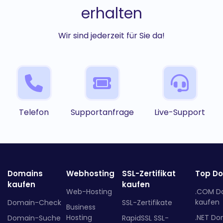
erhalten
Wir sind jederzeit für Sie da!
Telefon
Supportanfrage
Live-Support
Domains
Webhosting
SSL-Zertifikat
Top D
kaufen
kaufen
Web-Hosting
.COM D
kaufen
Domain-Check
SSL-Zertifikate
Business
Hosting
.NET Do
Domain-Suche
RapidSSL SSL-