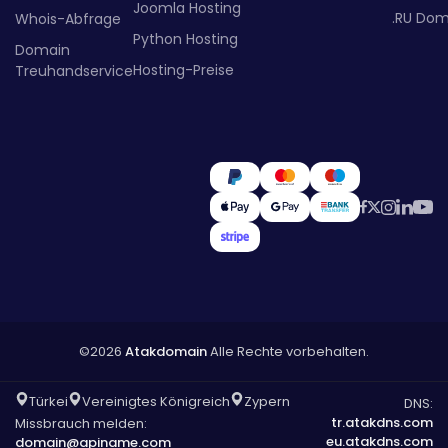
Joomla Hosting
.RU Dom
Whois-Abfrage
Python Hosting
Domain
Hosting-Preise
Treuhandservice
©2026
Atakdomain
Alle Rechte vorbehalten.
Türkei
Vereinigtes Königreich
Zypern
DNS:
tr.atakdns.com
Missbrauch melden:
eu.atakdns.com
domain@apiname.com