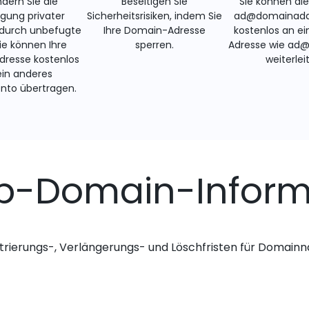
ndern Sie die
Beseitigen Sie
Sie können di
gung privater
Sicherheitsrisiken, indem Sie
ad@domainadd
 durch unbefugte
Ihre Domain-Adresse
kostenlos an ei
Sie können Ihre
sperren.
Adresse wie ad
resse kostenlos
weiterlei
ein anderes
nto übertragen.
p-Domain-Inform
trierungs-, Verlängerungs- und Löschfristen für Domai