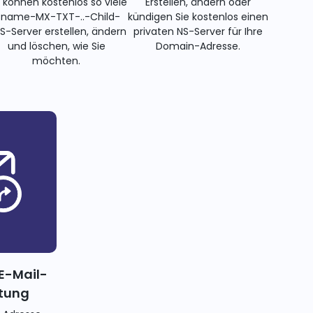
e können kostenlos so viele
Erstellen, ändern oder
name-MX-TXT-..-Child-
kündigen Sie kostenlos einen
S-Server erstellen, ändern
privaten NS-Server für Ihre
und löschen, wie Sie
Domain-Adresse.
möchten.
E-Mail-
itung