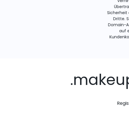
Verhi
Übertra
Sicherheit
Dritte. 
Domain-Ad
auf 
Kundenko
.makeu
Regis