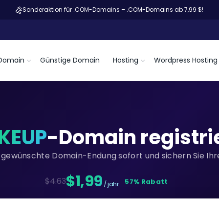
Sonderaktion für .COM-Domains – .COM-Domains ab 7,99 $!
Domain
Günstige Domain
Hosting
Wordpress Hosting
KEUP
-Domain registri
re gewünschte Domain-Endung sofort und sichern Sie Ihre
$1,99
$4.63
57% Rabatt
/ jahr