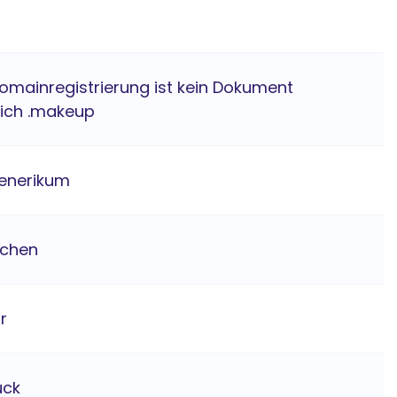
Domainregistrierung ist kein Dokument
lich .makeup
enerikum
ichen
hr
ück