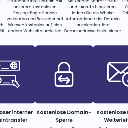
r
Sie können Ihre Domain mit
Sie können Spam-E-Mails
Si
unserem kostenlosen
und -Anrufe blockieren,
C
Parking-Page-Service
indem Sie die Whois-
DN
verkaufen und Besucher auf
Informationen der Domain
re
Wunsch kostenlos auf eine
ausblenden. Ihre
ie
andere Webseite umleiten.
Domainadresse bleibt sicher.
oser interner
Kostenlose Domain-
Kostenlose 
ntransfer
Sperre
Weiterle