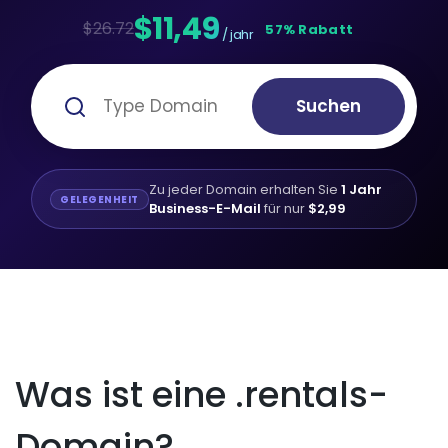
$11,49
$26.72
57% Rabatt
/ jahr
Suchen
Zu jeder Domain erhalten Sie
1 Jahr
GELEGENHEIT
Business-E-Mail
für nur
$2,99
Was ist eine .rentals-
Domain?