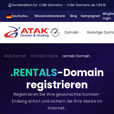
Sonderaktion für .COM-Domains – .COM-Domains ab 7,99 $!
Mitglie
Deutsche
Wissensdatenbank
Blog
Kampagnen
Login
Domain
Günstige Doma
Atak Domain
Domain Check
.rentals Domain
.RENTALS
-Domain
registrieren
Registrieren Sie Ihre gewünschte Domain-
Endung sofort und sichern Sie Ihre Marke im
Internet..