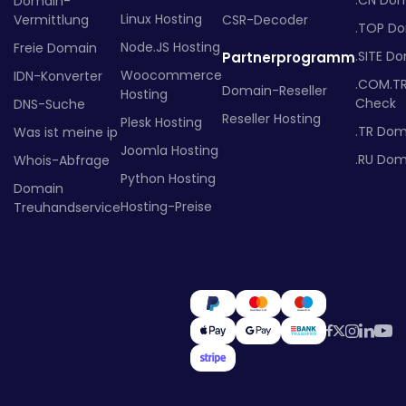
.CN Do
Domain-
Linux Hosting
Vermittlung
CSR-Decoder
.TOP D
Node.JS Hosting
Freie Domain
.SITE D
Partnerprogramm
Woocommerce
IDN-Konverter
.COM.T
Domain-Reseller
Hosting
Check
DNS-Suche
Reseller Hosting
Plesk Hosting
.TR Dom
Was ist meine ip
Joomla Hosting
.RU Dom
Whois-Abfrage
Python Hosting
Domain
Hosting-Preise
Treuhandservice