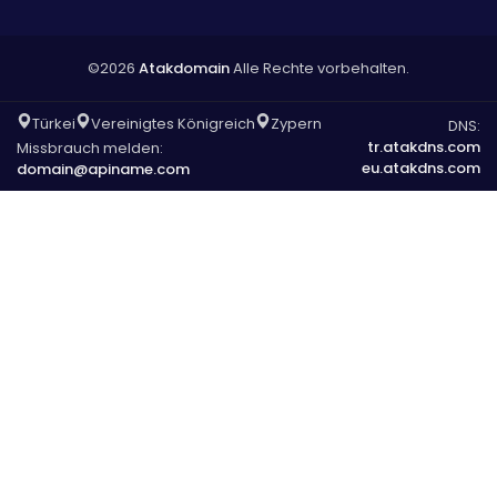
©2026
Atakdomain
Alle Rechte vorbehalten.
Türkei
Vereinigtes Königreich
Zypern
DNS:
tr.atakdns.com
Missbrauch melden:
eu.atakdns.com
domain@apiname.com