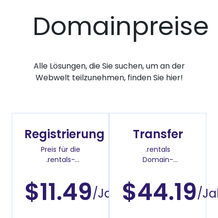
Domainpreise
Alle Lösungen, die Sie suchen, um an der
Webwelt teilzunehmen, finden Sie hier!
Registrierung
Transfer
Preis für die
.rentals
.rentals-
Domain-
Domainregistrierung
Überweisenpreis
$11.49
$44.19
/Jahr
/Ja