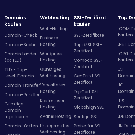
Domains
Webhosting
SSL-Zertifikat
Top D
kaufen
kaufen
Web-Hosting
.COM D
kaufen
Domain-Check
SSL-Zertifikate
Business
Hosting
.NET Do
Domain-Suche
RapidSSL SSL-
Zertifikat
Wordpress
.ORG D
Domain Länder
Hosting
kaufen
(ccTLD)
Comodo SSL-
Zertifikat
Günstiges
.AI
TLD - Top-
Webhosting
Domainr
Level-Domain
GeoTrust SSL-
Zertifikat
Verwaltetes
.IO
Domain Transfer
Hosting
Domainr
DigiCert SSL
Domain-Reseller
Zertifikat
Kostenloser
.US
Günstige
Hosting
Domainr
GlobalSign SSL
Domain
cPanel Hosting
.DE Dom
registrieren
Sectigo SSL
Unbegrenztes
.IN Dom
Domain-Kosten
Preise für SSL-
Webhosting
Zertifikate