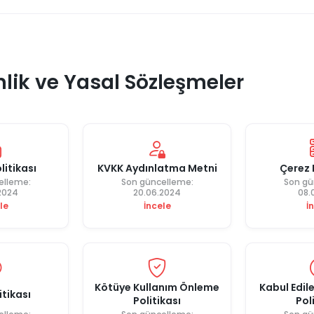
lik ve Yasal Sözleşmeler
olitikası
KVKK Aydınlatma Metni
Çerez 
elleme:
Son güncelleme:
Son gü
2024
20.06.2024
08.
le
İncele
İ
Kötüye Kullanım Önleme
Kabul Edile
itikası
Politikası
Pol