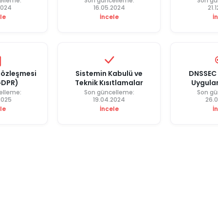
elleme:
Son güncelleme:
Son gü
2024
16.05.2024
21.
le
İncele
İ
Sözleşmesi
Sistemin Kabulü ve
DNSSEC 
GDPR)
Teknik Kısıtlamalar
Uygula
elleme:
Son güncelleme:
Son gü
2025
19.04.2024
26.
le
İncele
İ