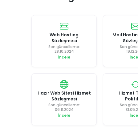
Web Hosting
Mail Hostin
Sözleşmesi
Sözle
Son güncelleme:
Son günc
28.10.2024
19.12.
İncele
İnce
Hazır Web Sitesi Hizmet
Hizmet 
Sözleşmesi
Politi
Son güncelleme:
Son günc
06.11.2024
31.05.
İncele
İnce