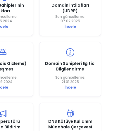
ahiplerinin
Domain İhtilafları
kları
(UDRP)
ncelleme:
Son güncelleme:
05.2024
07.02.2025
ncele
İncele
ois Gizleme)
Domain Sahipleri Eğitici
eşmesi
Bilgilendirme
ncelleme:
Son güncelleme:
09.2024
21.01.2025
ncele
İncele
Operatörü
DNS Kötüye Kullanım
a Bildirimi
Müdahale Çerçevesi