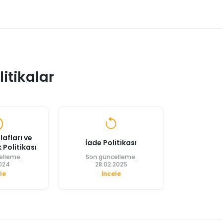
itikalar
afları ve
İade Politikası
Politikası
elleme:
Son güncelleme:
2024
28.02.2025
le
İncele