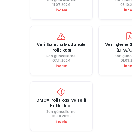
Son güncelleme:
Son günc
11.07.2024
03.10.
İncele
İnce
Veri Sızıntısı Müdahale
Veri İşleme 
Politikası
(DPA/
Son güncelleme:
Son günc
07.11.2024
01.03.
İncele
İnce
DMCA Politikası ve Telif
Hakkı İhlali
Son güncelleme:
05.01.2025
İncele