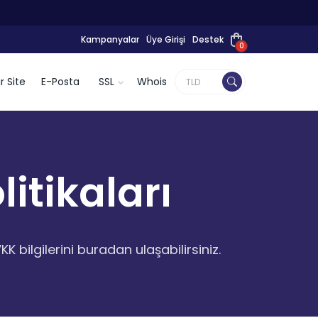
Kampanyalar
Üye Girişi
Destek
0
r Site
E-Posta
SSL
Whois
itikaları
KK bilgilerini buradan ulaşabilirsiniz.