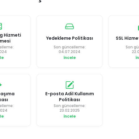
g Hizmeti
Yedekleme Politikası
SSL Hizme
şmesi
elleme:
Son güncelleme:
Son gü
2024
04.07.2024
22.
le
İncele
İ
Taşıma
E-posta Adil Kullanım
kası
Politikası
elleme:
Son güncelleme:
2024
23.02.2025
le
İncele