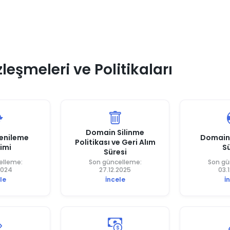
eşmeleri ve Politikaları
Domain Silinme
enileme
Domain
Politikası ve Geri Alım
rimi
S
Süresi
elleme:
Son güncelleme:
Son gü
2024
27.12.2025
03.
le
İncele
İ