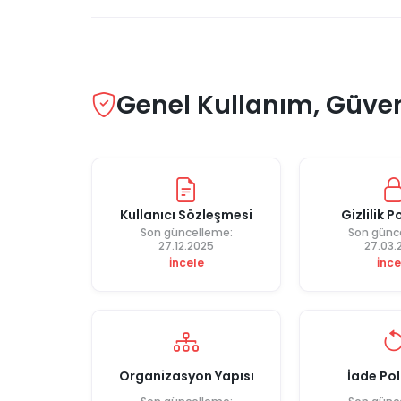
Genel Kullanım, Güven
Kullanıcı Sözleşmesi
Gizlilik P
Son güncelleme:
Son günc
27.12.2025
27.03.
İncele
İnce
Organizasyon Yapısı
İade Pol