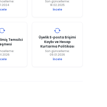
ncelleme:
Son güncelleme:
11.2024
18.02.2025
ncele
İncele
Üyelik E-posta Erişimi
ilmiş Temsilci
Kaybı ve Hesap
eşmesi
Kurtarma Politikası
ncelleme:
Son güncelleme:
01.2026
09.01.2026
ncele
İncele