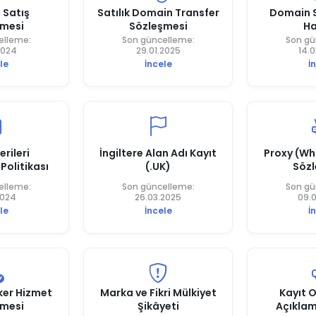
 Satış
Satılık Domain Transfer
Domain S
şmesi
Sözleşmesi
Ha
elleme:
Son güncelleme:
Son gü
2024
29.01.2025
14.
le
İncele
İ
rileri
İngiltere Alan Adı Kayıt
Proxy (Wh
Politikası
(.UK)
Sözl
elleme:
Son güncelleme:
Son gü
2024
26.03.2025
09.
le
İncele
İ
ker Hizmet
Marka ve Fikri Mülkiyet
Kayıt 
şmesi
Şikâyeti
Açıklam