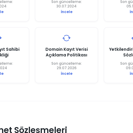
elleme:
Son güncelleme:
Son gü
2024
30.07.2024
05.
le
İncele
İ
ıt Sahibi
Domain Kayıt Verisi
Yetkilendir
kliği
Açıklama Politikası
Sözl
elleme:
Son güncelleme:
Son gü
2024
29.07.2026
09.
le
İncele
İ
met Sözleşmeleri