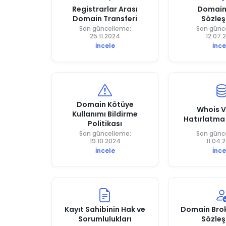
Registrarlar Arası
Domain
Domain Transferi
Sözle
Son güncelleme:
Son günc
25.11.2024
12.07.
İncele
İnce
Domain Kötüye
Whois Ve
Kullanımı Bildirme
Hatırlatma 
Politikası
Son güncelleme:
Son günc
19.10.2024
11.04.
İncele
İnce
Kayıt Sahibinin Hak ve
Domain Bro
Sorumlulukları
Sözle