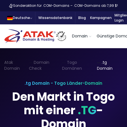
Sonderaktion für .COM-Domains – .COM-Domains ab 7,99 $!
Mitglie
Deutsche
Wissensdatenbank
Blog
Kampagnen
Login
Domain
Günstige Doma
Atak
Domain
Togo
.tg
Domain
Check
Domänen
Domain
.tg Domain - Togo Länder-Domain
Den Markt in Togo
mit einer
.TG
-
Domain