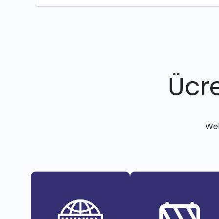
Ücre
Web