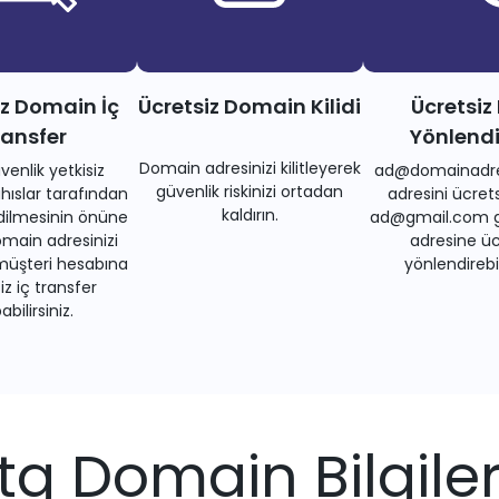
iz Domain İç
Ücretsiz Domain Kilidi
Ücretsiz
ransfer
Yönlend
Domain adresinizi kilitleyerek
venlik yetkisiz
ad@domainadre
güvenlik riskinizi ortadan
ıslar tarafından
adresini ücrets
kaldırın.
dilmesinin önüne
ad@gmail.com gi
main adresinizi
adresine üc
müşteri hesabına
yönlendirebil
iz iç transfer
bilirsiniz.
.tg Domain Bilgiler