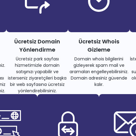
Ücretsiz Domain
Ücretsiz Whois
Yönlendirme
Gizleme
Ücretsiz park sayfası
Domain whois bilgilerini
İs
iz.
hizmetimizle domain
gizleyerek spam mail ve
satışınızı yapabilir ve
aramaları engelleyebilirsiniz.
su
sı
isterseniz ziyaretçileri başka
Domain adresiniz güvende
ol
niz
bir web sayfasına ücretsiz
kalır.
iz.
yönlendirebilirsiniz.