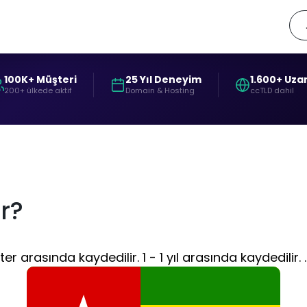
100K+ Müşteri
25 Yıl Deneyim
1.600+ Uza
200+ ülkede aktif
Domain & Hosting
ccTLD dahil
r?
 arasında kaydedilir. 1 - 1 yıl arasında kaydedilir. 