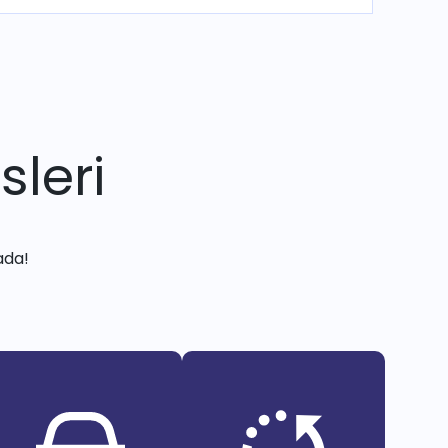
sleri
ada!