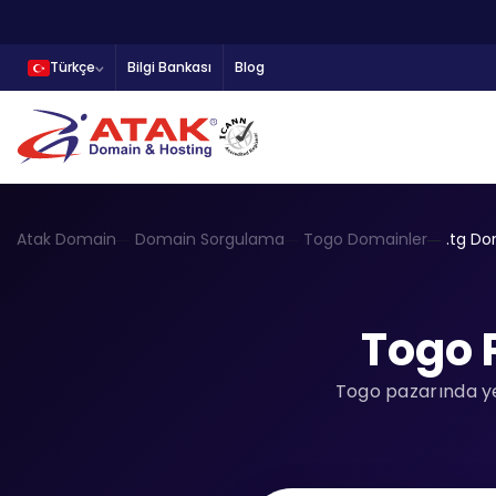
Türkçe
Bilgi Bankası
Blog
Atak Domain
Domain Sorgulama
Togo Domainler
.tg D
Togo 
Togo pazarında yer