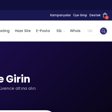
Kampanyalar
Üye Girişi
Destek
0
sting
Hazır Site
E-Posta
SSL
Whois
 Girin
üvence altına alın.