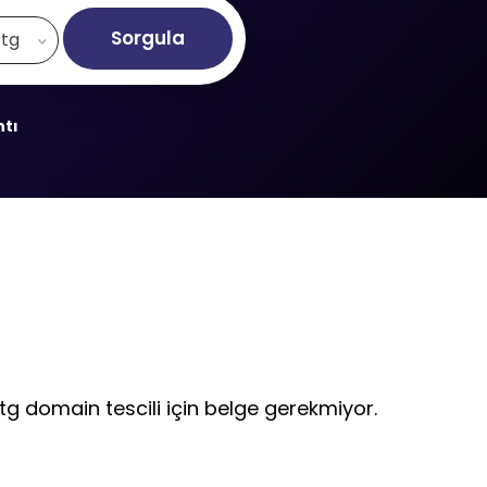
Sorgula
.tg
ntı
.tg domain tescili için belge gerekmiyor.