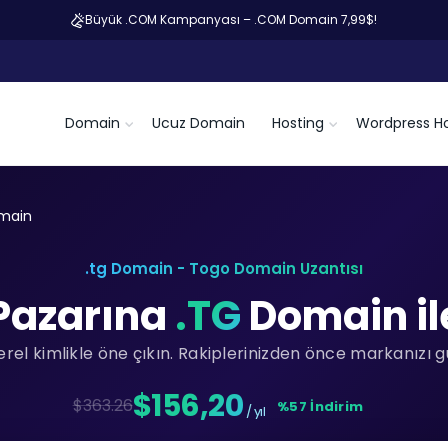
Büyük .COM Kampanyası – .COM Domain 7,99$!
Domain
Ucuz Domain
Hosting
Wordpress Ho
omain
.tg Domain - Togo Domain Uzantısı
Pazarına
.TG
Domain ile
el kimlikle öne çıkın. Rakiplerinizden önce markanızı g
$156,20
$363.26
%57 İndirim
/ yıl