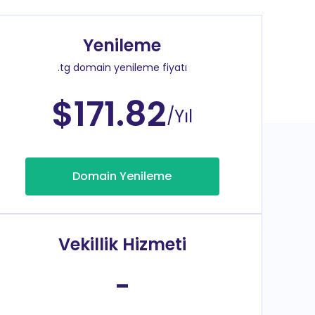
Yenileme
.tg domain yenileme fiyatı
$171.82
/Yıl
Domain Yenileme
Vekillik Hizmeti
-