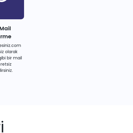
 Mail
irme
siniz.com
iz olarak
bi bir mail
retsiz
irsiniz.
i