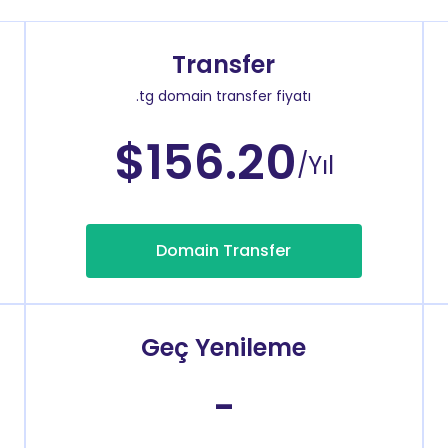
Transfer
.tg domain transfer fiyatı
$156.20
/Yıl
Domain Transfer
Geç Yenileme
-