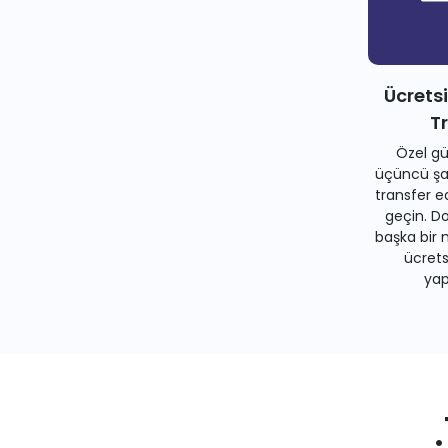
Ücrets
T
Özel gü
üçüncü şah
transfer e
geçin. Do
başka bir 
ücrets
yapa