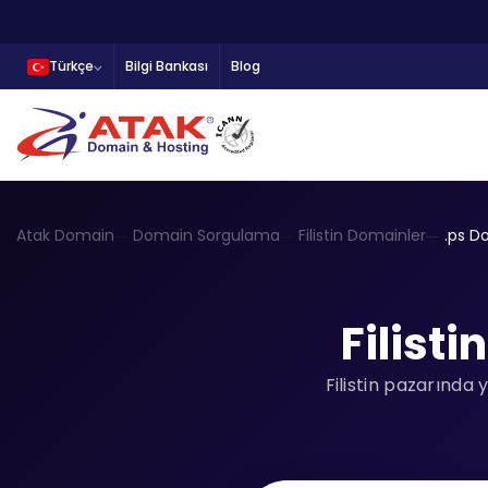
Türkçe
Bilgi Bankası
Blog
Atak Domain
Domain Sorgulama
Filistin Domainler
.ps D
Filist
Filistin pazarında 