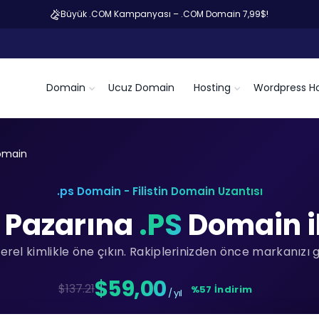
Büyük .COM Kampanyası – .COM Domain 7,99$!
Domain
Ucuz Domain
Hosting
Wordpress Ho
omain
.ps Domain - Filistin Domain Uzantısı
in Pazarına
.PS
Domain il
yerel kimlikle öne çıkın. Rakiplerinizden önce markanızı 
$59,00
$137.21
%57 İndirim
/ yıl