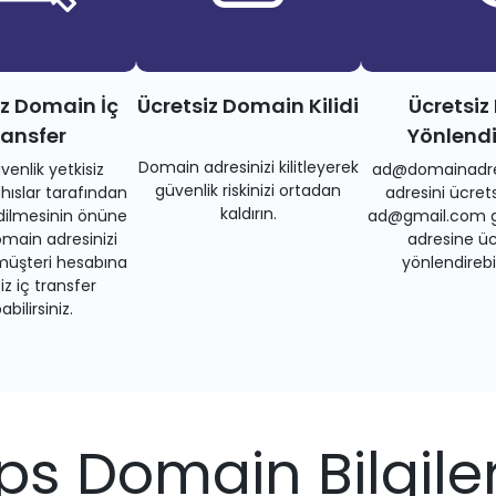
iz Domain İç
Ücretsiz Domain Kilidi
Ücretsiz
ransfer
Yönlend
Domain adresinizi kilitleyerek
venlik yetkisiz
ad@domainadre
güvenlik riskinizi ortadan
ıslar tarafından
adresini ücrets
kaldırın.
dilmesinin önüne
ad@gmail.com gi
main adresinizi
adresine üc
müşteri hesabına
yönlendirebil
iz iç transfer
bilirsiniz.
.ps Domain Bilgiler