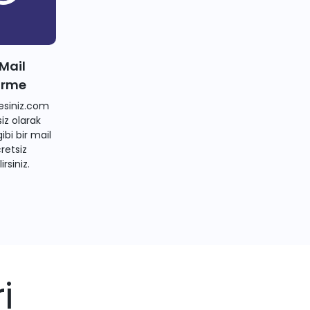
 Mail
irme
siniz.com
iz olarak
bi bir mail
retsiz
irsiniz.
i