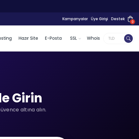
Kampanyalar
Üye Girişi
Destek
0
sting
Hazır Site
E-Posta
SSL
Whois
e Girin
güvence altına alın.