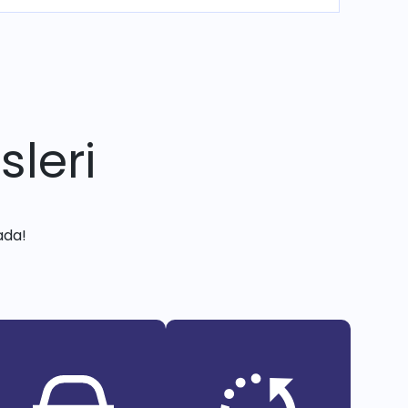
sleri
ada!