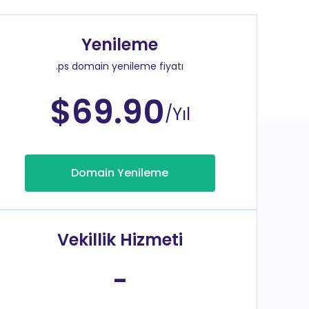
Yenileme
.ps domain yenileme fiyatı
$69.90
/Yıl
Domain Yenileme
Vekillik Hizmeti
-