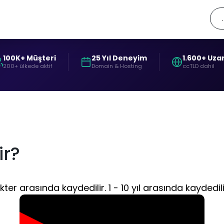
100K+ Müşteri
25 Yıl Deneyim
1.600+ Uza
200+ ülkede aktif
Domain & Hosting
ccTLD dahil
ir?
kter arasında kaydedilir. 1 - 10 yıl arasında kaydedil