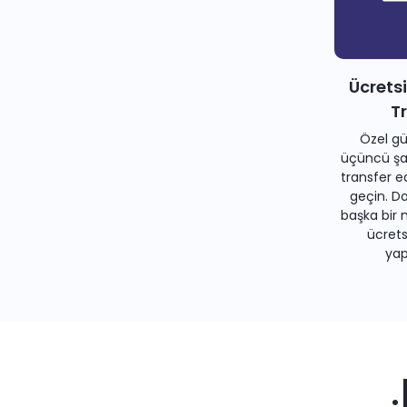
Ücrets
T
Özel gü
üçüncü şah
transfer e
geçin. Do
başka bir 
ücrets
yapa