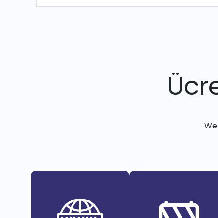
Ücre
Web