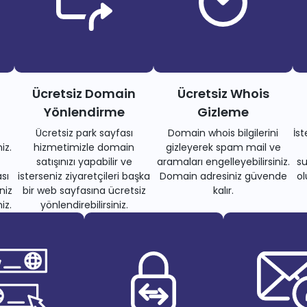
Ücretsiz Domain
Ücretsiz Whois
Yönlendirme
Gizleme
Ücretsiz park sayfası
Domain whois bilgilerini
İs
iz.
hizmetimizle domain
gizleyerek spam mail ve
satışınızı yapabilir ve
aramaları engelleyebilirsiniz.
su
sı
isterseniz ziyaretçileri başka
Domain adresiniz güvende
ol
niz
bir web sayfasına ücretsiz
kalır.
iz.
yönlendirebilirsiniz.