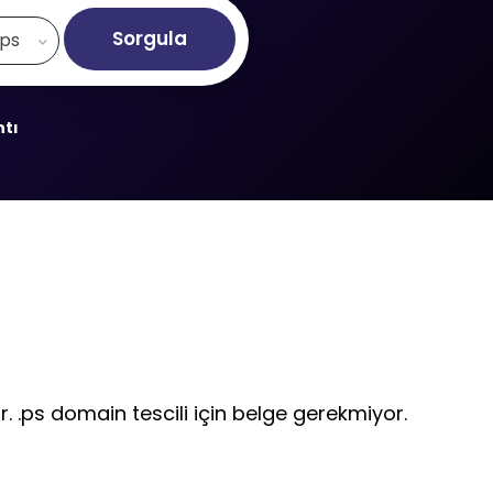
Sorgula
.ps
ntı
ir. .ps domain tescili için belge gerekmiyor.