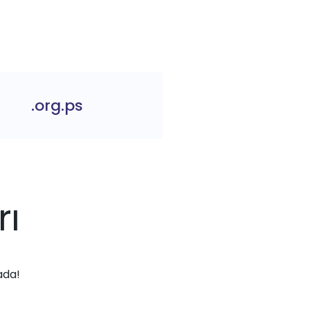
.org.ps
rı
ada!