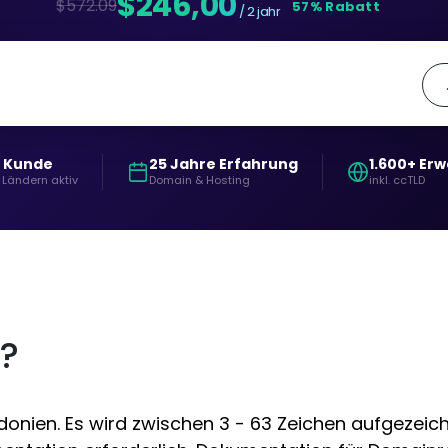
$246,00
$572.09
57% Rabatt
/ 2 jahr
+ Kunde
25 Jahre Erfahrung
1.600+ Er
 Ländern aktiv
Domain & Hosting
inkl. ccTLD
n?
nien. Es wird zwischen 3 - 63 Zeichen aufgezeichn