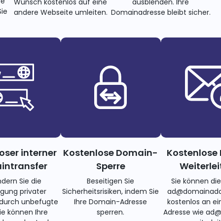
re
Wunsch kostenlos auf eine
ausblenden. Ihre
ie
andere Webseite umleiten.
Domainadresse bleibt sicher.
oser interner
Kostenlose Domain-
Kostenlose 
ntransfer
Sperre
Weiterle
ndern Sie die
Beseitigen Sie
Sie können di
gung privater
Sicherheitsrisiken, indem Sie
ad@domainadd
 durch unbefugte
Ihre Domain-Adresse
kostenlos an ei
Sie können Ihre
sperren.
Adresse wie ad