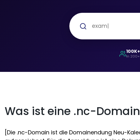
100K
in 200+
Was ist eine .nc-Domai
[Die .nc-Domain ist die Domainendung Neu-Kaledo