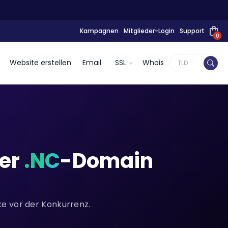
Kampagnen
Mitglieder-Login
Support
0
Website erstellen
Email
SSL
Whois
ner
.NC
-Domain
ke vor der Konkurrenz.