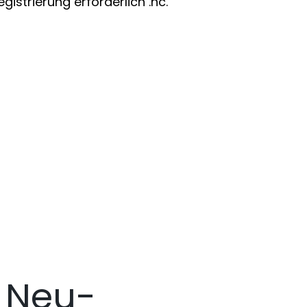
istrierung erforderlich .nc.
 Neu-