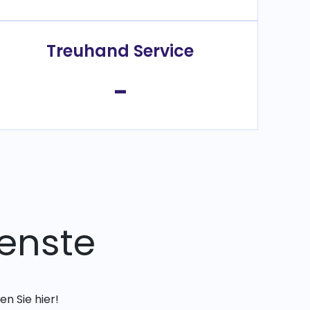
Treuhand Service
-
enste
n Sie hier!