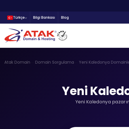
Türkçe
Bilgi Bankası
Blog
Atak Domain
Domain Sorgulama
Yeni Kaledonya Domainl
Yeni Kaled
Yeni Kaledonya pazarınd