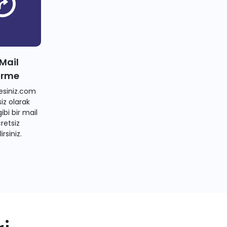
 Mail
irme
siniz.com
iz olarak
bi bir mail
retsiz
irsiniz.