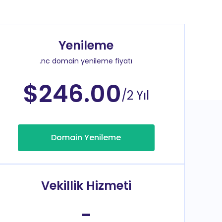
Yenileme
.nc domain yenileme fiyatı
$246.00
/2 Yıl
Domain Yenileme
Vekillik Hizmeti
-