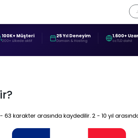
100K+ Müşteri
25 Yıl Deneyim
1.600+ Uza
200+ ülkede aktif
Domain & Hosting
ccTLD dahil
ir?
63 karakter arasında kaydedilir. 2 - 10 yıl arasında 