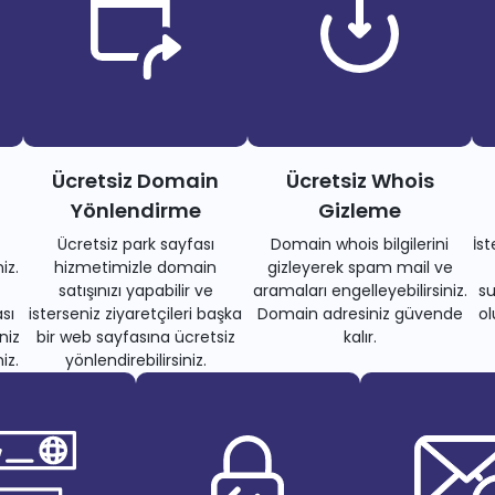
Ücretsiz Domain
Ücretsiz Whois
Yönlendirme
Gizleme
Ücretsiz park sayfası
Domain whois bilgilerini
İs
iz.
hizmetimizle domain
gizleyerek spam mail ve
satışınızı yapabilir ve
aramaları engelleyebilirsiniz.
su
sı
isterseniz ziyaretçileri başka
Domain adresiniz güvende
ol
niz
bir web sayfasına ücretsiz
kalır.
iz.
yönlendirebilirsiniz.