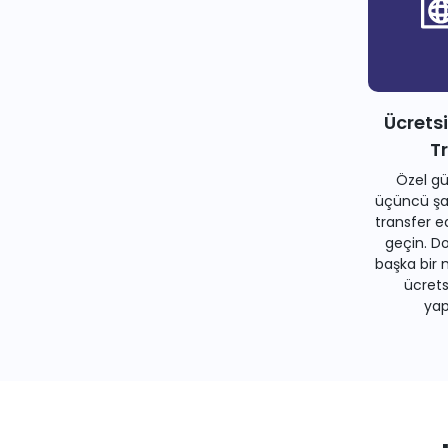
Ücrets
T
Özel gü
üçüncü şah
transfer e
geçin. Do
başka bir 
ücrets
yapa