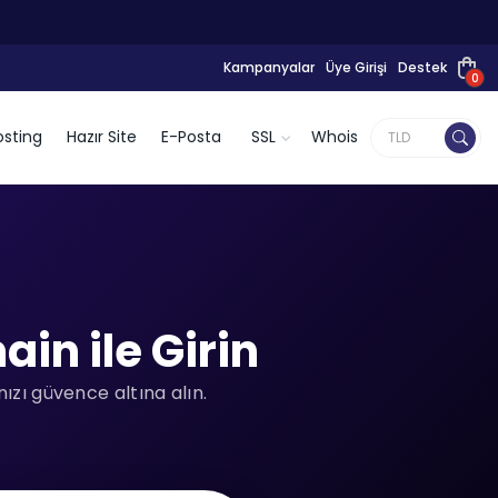
Kampanyalar
Üye Girişi
Destek
0
sting
Hazır Site
E-Posta
SSL
Whois
in ile Girin
ızı güvence altına alın.