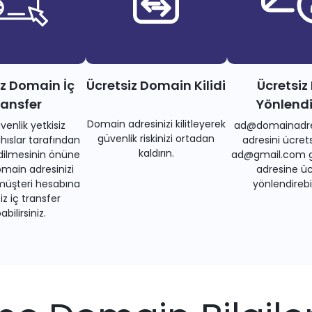
iz Domain İç
Ücretsiz Domain Kilidi
Ücretsiz
ransfer
Yönlend
Domain adresinizi kilitleyerek
venlik yetkisiz
ad@domainadre
güvenlik riskinizi ortadan
ıslar tarafından
adresini ücrets
kaldırın.
dilmesinin önüne
ad@gmail.com gi
main adresinizi
adresine üc
müşteri hesabına
yönlendirebil
iz iç transfer
bilirsiniz.