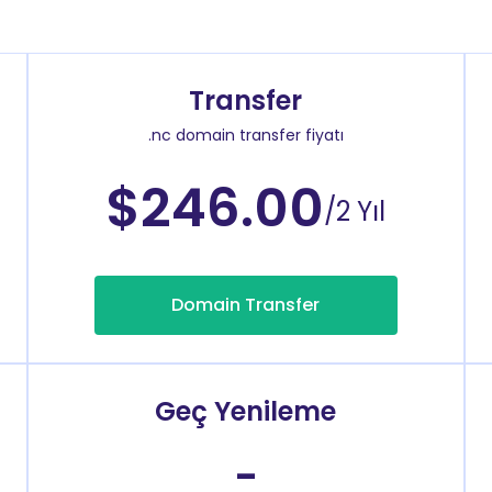
Transfer
.nc domain transfer fiyatı
$246.00
/2 Yıl
Domain Transfer
Geç Yenileme
-