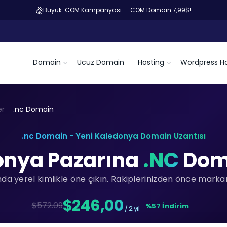
Büyük .COM Kampanyası – .COM Domain 7,99$!
Domain
Ucuz Domain
Hosting
Wordpress Ho
er
.nc Domain
.nc Domain - Yeni Kaledonya Domain Uzantısı
onya Pazarına
.NC
Doma
a yerel kimlikle öne çıkın. Rakiplerinizden önce markan
$246,00
$572.09
%57 İndirim
/ 2 yıl