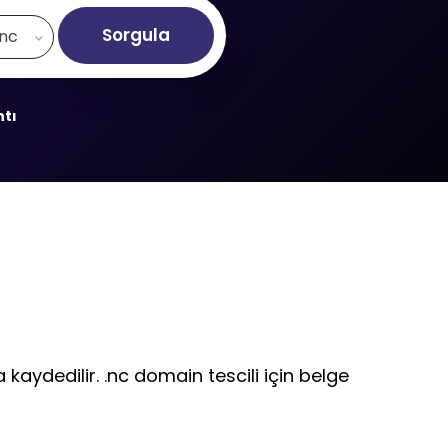
Sorgula
.nc
ntı
kaydedilir. .nc domain tescili için belge