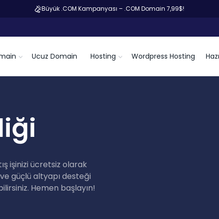
Büyük .COM Kampanyası – .COM Domain 7,99$!
main
Ucuz Domain
Hosting
Wordpress Hosting
Hazı
iği
 işinizi ücretsiz olarak
 ve güçlü altyapı desteği
ilirsiniz. Hemen başlayın!