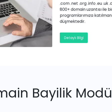
.com .net .org .info .eu .uk .
800+ domain uzantısı ile bir
programlarımıza katılmanı
düşmektedir.
Detaylı Bilgi
ain Bayilik Modül