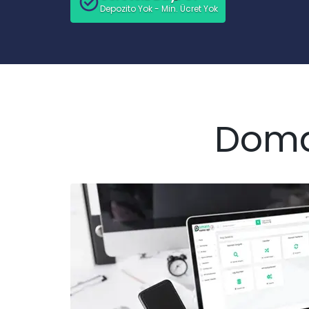
Depozito Yok - Min. Ücret Yok
Domai