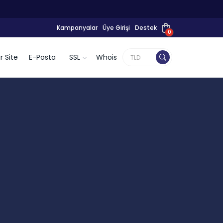
Kampanyalar
Üye Girişi
Destek
0
r Site
E-Posta
SSL
Whois