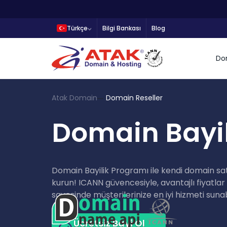
Türkçe
Bilgi Bankası
Blog
Do
Atak Domain
Domain Reseller
Domain Bayil
Domain Bayilik Programı ile kendi domain satış
kurun! ICANN güvencesiyle, avantajlı fiyatlar
sayesinde müşterilerinize en iyi hizmeti sunab
Ücretsiz Bayi Ol