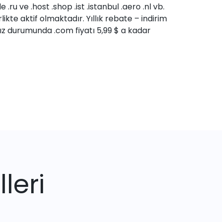
de .ru ve .host .shop .ist .istanbul .aero .nl vb.
likte aktif olmaktadır. Yıllık rebate – indirim
z durumunda .com fiyatı 5,99 $ a kadar
leri