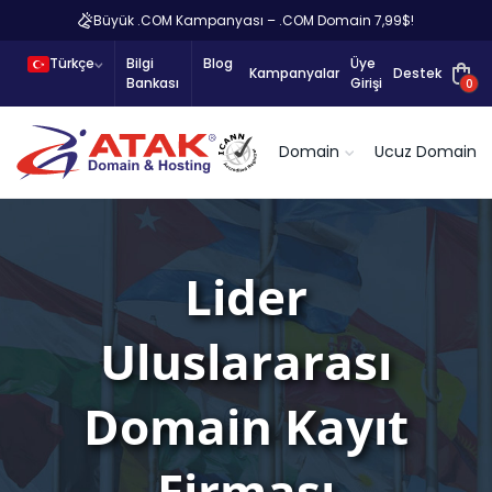
Büyük .COM Kampanyası – .COM Domain 7,99$!
Türkçe
Bilgi
Blog
Üye
Kampanyalar
Destek
Bankası
Girişi
0
Domain
Ucuz Domain
Lider
Uluslararası
Domain Kayıt
Firması