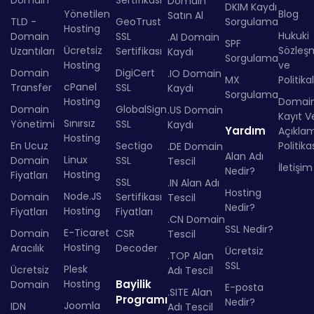
Domain
Sertifikası
Domain
DKIM Kaydı
Yönetilen
Blog
Satın Al
TLD -
GeoTrust
Sorgulama
Hosting
Hukuki
Domain
SSL
.AI Domain
SPF
Ücretsiz
Sözleş
Uzantıları
Sertifikası
Kaydı
Sorgulama
Hosting
ve
Domain
DigiCert
.IO Domain
MX
Politika
cPanel
Transfer
SSL
Kaydı
Sorgulama
Hosting
Domai
Domain
GlobalSign
.US Domain
Kayıt Ve
Sınırsız
Yönetimi
SSL
Kaydı
Yardım
Açıkla
Hosting
En Ucuz
Sectigo
Politika
.DE Domain
Alan Adı
Linux
Domain
SSL
Tescil
İletişim
Nedir?
Hosting
Fiyatları
SSL
.IN Alan Adı
Hosting
Node.JS
Domain
Sertifikası
Tescil
Nedir?
Hosting
Fiyatları
Fiyatları
.CN Domain
SSL Nedir?
E-Ticaret
Domain
CSR
Tescil
Hosting
Aracılık
Decoder
Ücretsiz
.TOP Alan
SSL
Plesk
Ücretsiz
Adı Tescil
Hosting
Bayilik
Domain
E-posta
.SITE Alan
Programı
Nedir?
Joomla
IDN
Adı Tescil