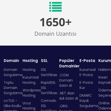
1650+
Domain Uzantısı
Domain
Hosting
SSL
Popüler
E-Posta
Kurum
Domainler
Domain
Hosting
SSL
Kurumsal
Hakkım
Sorgulama
Sertifikası
E-Posta
.COM
Kurumsal
İnsan
Domain
Toplu
Hosting
RapidSSL
E-Posta
Kaynakl
Satın Al
Domain
SSL
Kur
Wordpress
Ödem
Sorgulama
Sertifikası
.NET Alan
Hosting
DMARC
Seçenek
Adı Satın Al
ccTLD -
Comodo
Kaydı
Ucuz
Online
Ülke Kodlu
SSL
Sorgulama
.ORG
Hosting
Ödem