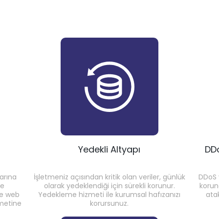
Yedekli Altyapı
DD
arına
İşletmeniz açısından kritik olan veriler, günlük
DDoS v
le
olarak yedeklendiği için sürekli korunur.
korun
le web
Yedekleme hizmeti ile kurumsal hafızanızı
ata
zmetine
korursunuz.