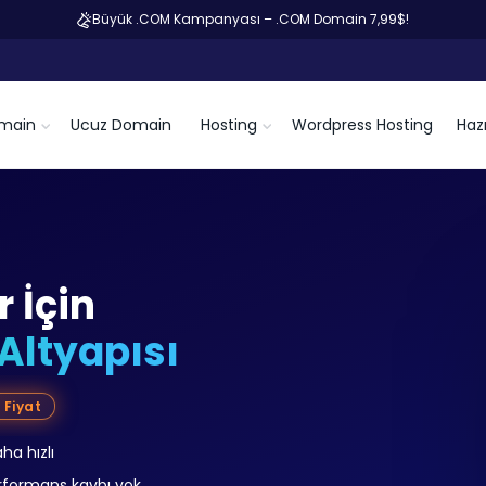
Büyük .COM Kampanyası – .COM Domain 7,99$!
main
Ucuz Domain
Hosting
Wordpress Hosting
Hazı
 İçin
Altyapısı
 Fiyat
a hızlı
erformans kaybı yok