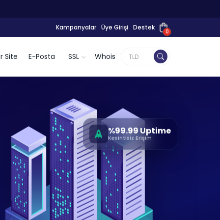
Kampanyalar
Üye Girişi
Destek
0
r Site
E-Posta
SSL
Whois
%99.99 Uptime
Kesintisiz Erişim