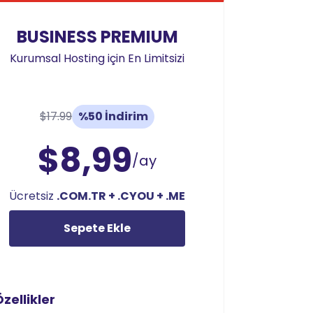
BUSINESS PREMIUM
Kurumsal Hosting için En Limitsizi
$17.99
%50 İndirim
$8,99
/ay
Ücretsiz
.COM.TR + .CYOU + .ME
Sepete Ekle
zellikler