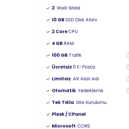
2
Web Sitesi
10 GB
SSD Disk Alanı
2 Core
CPU
4 GB
RAM
100 GB
Trafik
Ücretsiz
5 E-Posta
Limitsiz
Alt Alan Adı
Otomatik
Yedekleme
Tek Tıkla
Site Kurulumu
Plesk / CPanel
Microsoft
CORS