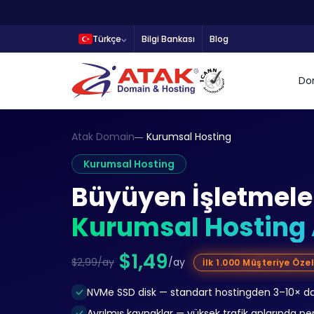
Türkçe
Bilgi Bankası
Blog
Do
Atak Domain
Kurumsal Hosting
Kurumsal Hosting
Büyüyen İşletmeler
Kurumsal Hosting 
$1,49
$2,99/ay
/ay
İlk 1.000 Müşteriye Özel
NVMe SSD disk — standart hostingden 3–10× dah
Ayrılmış kaynaklar — yüksek trafik anlarında p