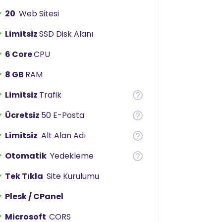
20
Web Sitesi
Limitsiz
SSD Disk Alanı
6 Core
CPU
8 GB
RAM
Limitsiz
Trafik
Ücretsiz
50 E-Posta
Limitsiz
Alt Alan Adı
Otomatik
Yedekleme
Tek Tıkla
Site Kurulumu
Plesk / CPanel
Microsoft
CORS