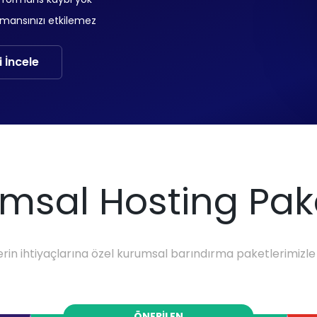
rmansınızı etkilemez
i İncele
msal Hosting Pake
rin ihtiyaçlarına özel kurumsal barındırma paketlerimizle si
ÖNERILEN