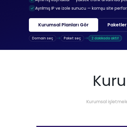
Ayrılmış IP ve izole sunucu — komşu site perfo
Kurumsal Planları Gör
Paketler
Domain seç
Paket seç
2 dakikada aktif
Kuru
Kurumsal işletmele