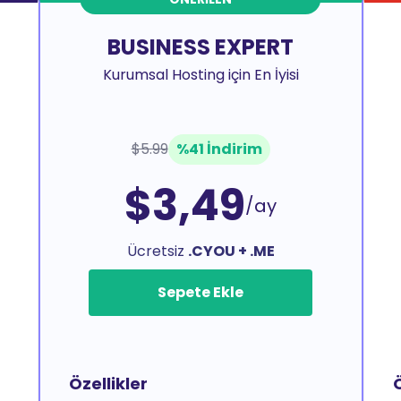
BUSINESS EXPERT
Kurumsal Hosting için En İyisi
$5.99
%41 İndirim
$3,49
/ay
Ücretsiz
.CYOU + .ME
Sepete Ekle
Özellikler
Ö