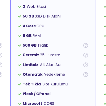
3
Web Sitesi
50 GB
SSD Disk Alanı
4 Core
CPU
6 GB
RAM
500 GB
Trafik
Ücretsiz
25 E-Posta
Limitsiz
Alt Alan Adı
Otomatik
Yedekleme
Tek Tıkla
Site Kurulumu
Plesk / CPanel
Microsoft
CORS