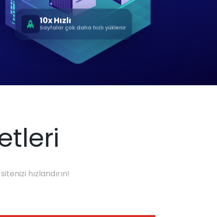
10x Hızlı
Sayfalar çok daha hızlı yüklenir
tleri
tenizi hızlandırın!