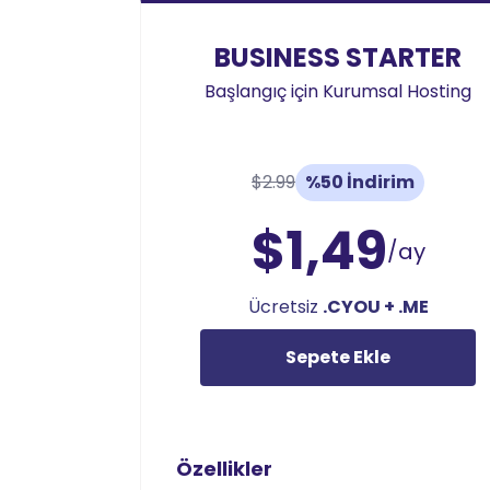
BUSINESS STARTER
Başlangıç için Kurumsal Hosting
$2.99
%50 İndirim
$1,49
/ay
Ücretsiz
.CYOU + .ME
Sepete Ekle
Özellikler