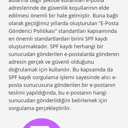
adreslerinde de güvenlik koşullarının elde
edilmesi önemli bir hale gelmiştir. Buna bağlı
olarak geçtiğimiz yıllarda oluşturulan “E-Posta
Gönderici Politikası” standartları kapsamında
en önemli standartlardan birini SPF kaydı
oluşturmaktadır. SPF kaydı herhangi bir
sunucudan gönderilen e-postalarda gönderen
adresin gerçek ve güvenli olduğunu
doğrulamak için kullanılır. Bu kapsamda da
SPF kaydı sorgulama işlemi sayesinde alıcı e-
posta sunucusuna gönderilen bir e-postanın
teslimi yapıldığında, bu e-postanın hangi
sunucudan gönderildiğini belirlemek için
sorgulama gerçekleştirilir.