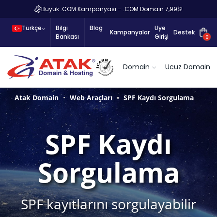
Büyük .COM Kampanyası – .COM Domain 7,99$!
Türkçe
Bilgi
Blog
Üye
Kampanyalar
Destek
Bankası
Girişi
0
Domain
Ucuz Domain
Atak Domain
Web Araçları
SPF Kaydı Sorgulama
SPF Kaydı
Sorgulama
SPF kayıtlarını sorgulayabilir