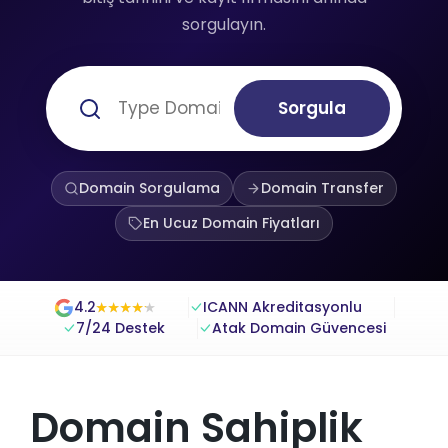
sorgulayın.
Sorgula
Domain Sorgulama
Domain Transfer
En Ucuz Domain Fiyatları
4.2
ICANN Akreditasyonlu
★
★
★
★
★
★
★
★
★
★
7/24 Destek
Atak Domain Güvencesi
Domain Sahiplik