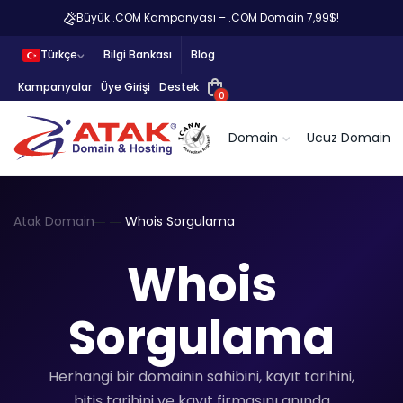
Büyük .COM Kampanyası – .COM Domain 7,99$!
Türkçe
Bilgi Bankası
Blog
Kampanyalar
Üye Girişi
Destek
0
Domain
Ucuz Domain
Atak Domain
Whois Sorgulama
Whois
Sorgulama
Herhangi bir domainin sahibini, kayıt tarihini,
bitiş tarihini ve kayıt firmasını anında