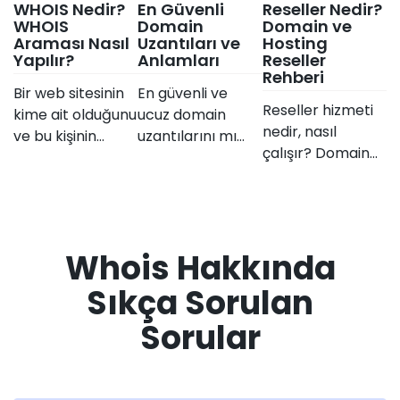
WHOIS Nedir?
En Güvenli
Reseller Nedir?
WHOIS
Domain
Domain ve
Araması Nasıl
Uzantıları ve
Hosting
Yapılır?
Anlamları
Reseller
Rehberi
Bir web sitesinin
En güvenli ve
Reseller hizmeti
kime ait olduğunu
ucuz domain
nedir, nasıl
ve bu kişinin
uzantılarını mı
çalışır? Domain
çevrimiçi iletişim
arıyorsunuz? Bu
ve hosting satışı
bilgilerinin
içeriğimizde en
yaparak bir aracı
önemini
popüler site
satıcı olarak ek
anlamakla
uzantıların
gelir elde
ilgileniyorsanız,
anlamlarını ele
Whois Hakkında
etmenin yollarını
doğru yerdesiniz.
aldık.
bu rehberimizde
Bu yazımızda,
Sıkça Sorulan
keşfedin.
WHOIS
Sorular
aramasının ne
olduğunu ve
neden önemli
olduğunu