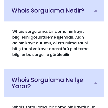
açıklayacağız.
Whois Sorgulama Nedir?
İster sadece
merak ediyor
olun, ister bir
işletme sahibi
Whois sorgulama, bir domainin kayıt
olun, bu yazımız
bilgilerini görüntüleme işlemidir. Alan
çevrimiçi
adının kayıt durumu, oluşturulma tarihi,
dünyanın bu
bitiş tarihi ve kayıt operatörü gibi temel
önemli yönünü
bilgiler bu sorgu ile görülebilir.
anlamanıza
yardımcı
olacaktır.
Whois Sorgulama Ne İşe
Yarar?
Whois sorgulama, bir domainin kayıtlı olup