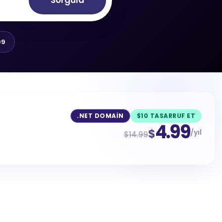
Sorgula
99
.NET DOMAIN
$10 TASARRUF ET
4.99
$
/yıl
$14.99