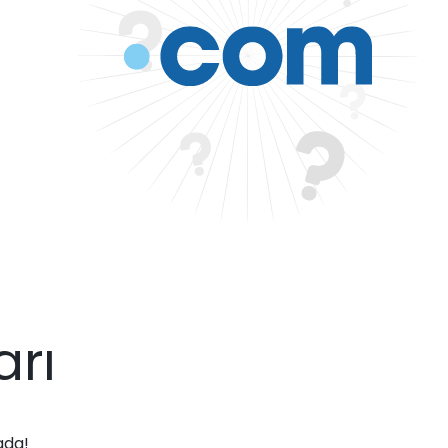
arı
ada!