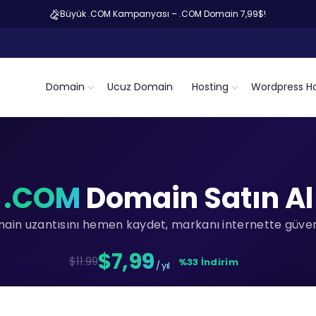
Büyük .COM Kampanyası – .COM Domain 7,99$!
Domain
Ucuz Domain
Hosting
Wordpress Ho
.COM
Domain Satın Al
main uzantısını hemen kaydet, markanı internette güvenc
$7,99
$11.99
%33 İndirim
/ yıl