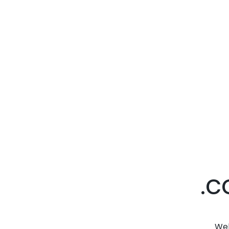
.c
Web