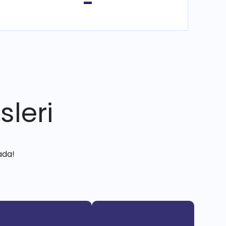
-
sleri
ada!