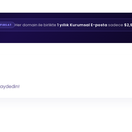
Her domain ile birlikte
1 yıllık Kurumsal E-posta
sadece
$2,
FIRSAT
kaydedin!