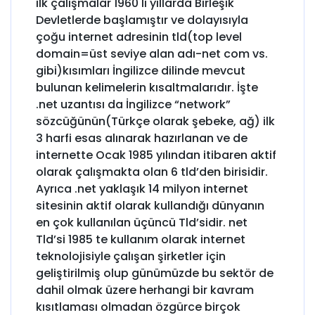
ilk çalışmalar 1960 lı yıllarda Birleşik
Devletlerde başlamıştır ve dolayısıyla
çoğu internet adresinin tld(top level
domain=üst seviye alan adı-net com vs.
gibi)kısımları İngilizce dilinde mevcut
bulunan kelimelerin kısaltmalarıdır. İşte
.net uzantısı da İngilizce “network”
sözcüğünün(Türkçe olarak şebeke, ağ) ilk
3 harfi esas alınarak hazırlanan ve de
internette Ocak 1985 yılından itibaren aktif
olarak çalışmakta olan 6 tld’den birisidir.
Ayrıca .net yaklaşık 14 milyon internet
sitesinin aktif olarak kullandığı dünyanın
en çok kullanılan üçüncü Tld’sidir. net
Tld’si 1985 te kullanım olarak internet
teknolojisiyle çalışan şirketler için
geliştirilmiş olup günümüzde bu sektör de
dahil olmak üzere herhangi bir kavram
kısıtlaması olmadan özgürce birçok