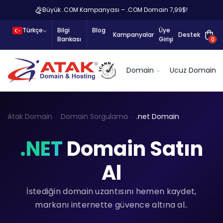
Büyük .COM Kampanyası – .COM Domain 7,99$!
Türkçe
Bilgi
Blog
Üye
Kampanyalar
Destek
Bankası
Girişi
0
Domain
Ucuz Domain
Atak Domain
Domain Sorgulama
.net Domain
.NET
Domain Satın
Al
İstediğin domain uzantısını hemen kaydet,
markanı internette güvence altına al..