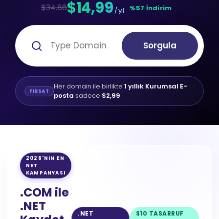
$14,99
$34.86
%57 İndirim
/ yıl
Sorgula
Her domain ile birlikte
1 yıllık Kurumsal E-
FIRSAT
posta
sadece
$2,99
2026'NIN EN
NET
KAMPANYASI
.COM ile
.NET
.NET
$10 TASARRUF