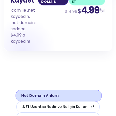
Kaydet
DOMAIN
ET
4.99
$
.com ile .net
/yıl
$14.99
kaydedin,
.net domaini
sadece
$4.99’a
kaydedin!
Net Domain Anlamı
.NET Uzantısı Nedir ve Ne İçin Kullanılır?