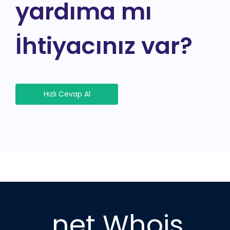
yardıma mı
İhtiyacınız var?
Hızlı Cevap Al
.net Whois