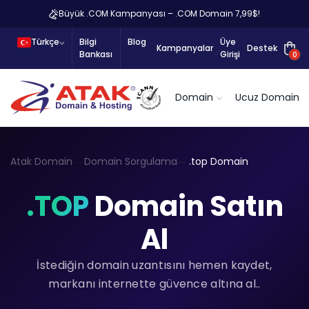
Büyük .COM Kampanyası – .COM Domain 7,99$!
Türkçe
Bilgi
Blog
Üye
Kampanyalar
Destek
Bankası
Girişi
0
Domain
Ucuz Domain
Atak Domain
Domain Sorgulama
.top Domain
.TOP
Domain Satın
Al
İstediğin domain uzantısını hemen kaydet,
markanı internette güvence altına al..