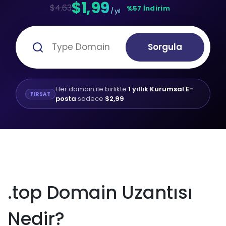
$1,99
$4.63
%57 İndirim
/ yıl
Sorgula
Her domain ile birlikte
1 yıllık Kurumsal E-
FIRSAT
posta
sadece
$2,99
.top Domain Uzantısı
Nedir?