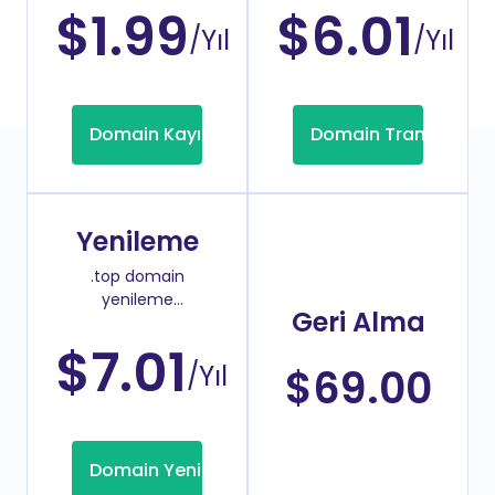
$1.99
$6.01
/Yıl
/Yıl
Domain Kayıt
Domain Transfer
Yenileme
.top domain
yenileme
Geri Alma
fiyatı
$7.01
/Yıl
$69.00
Domain Yenileme