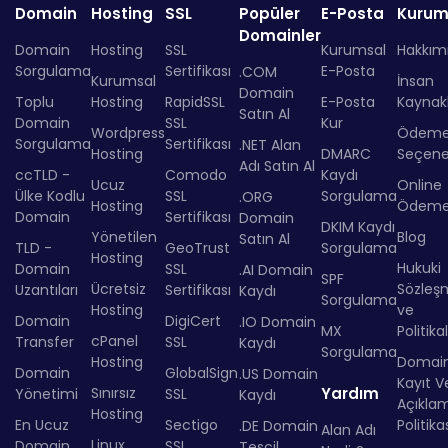
Domain
Hosting
SSL
Popüler
E-Posta
Kurum
Domainler
Domain
Hosting
SSL
Kurumsal
Hakkım
Sorgulama
Sertifikası
E-Posta
.COM
Kurumsal
İnsan
Domain
Toplu
Hosting
RapidSSL
E-Posta
Kaynakl
Satın Al
Domain
SSL
Kur
Wordpress
Ödem
Sorgulama
Sertifikası
.NET Alan
Hosting
DMARC
Seçenek
Adı Satın Al
ccTLD -
Comodo
Kaydı
Ucuz
Online
Ülke Kodlu
SSL
Sorgulama
.ORG
Hosting
Ödem
Domain
Sertifikası
Domain
DKIM Kaydı
Yönetilen
Blog
Satın Al
TLD -
GeoTrust
Sorgulama
Hosting
Hukuki
Domain
SSL
.AI Domain
SPF
Ücretsiz
Sözleş
Uzantıları
Sertifikası
Kaydı
Sorgulama
Hosting
ve
Domain
DigiCert
.IO Domain
MX
Politika
cPanel
Transfer
SSL
Kaydı
Sorgulama
Hosting
Domai
Domain
GlobalSign
.US Domain
Kayıt Ve
Sınırsız
Yardım
Yönetimi
SSL
Kaydı
Açıkla
Hosting
En Ucuz
Sectigo
Politika
.DE Domain
Alan Adı
Linux
Domain
SSL
Tescil