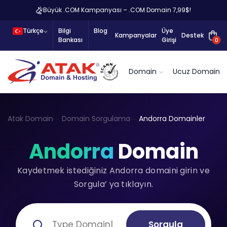
Büyük .COM Kampanyası – .COM Domain 7,99$!
Türkçe
Bilgi
Blog
Üye
Kampanyalar
Destek
Bankası
Girişi
0
Domain
Ucuz Domain
Atak Domain
Domain Sorgulama
Andorra Domainler
Andorra
Domain
Kaydetmek istediğiniz Andorra domaini girin ve
Sorgula’ ya tıklayın.
Sorgula