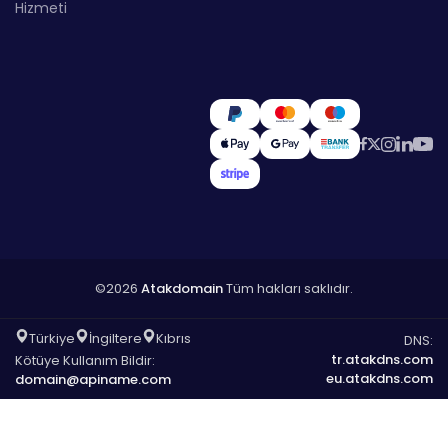
Hizmeti
©2026
Atakdomain
Tüm hakları saklıdır.
Türkiye
İngiltere
Kıbrıs
DNS:
tr.atakdns.com
Kötüye Kullanım Bildir:
eu.atakdns.com
domain@apiname.com