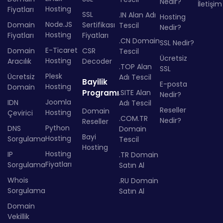
Nedir?
İletişim
Hosting
Fiyatları
SSL
.IN Alan Adı
Hosting
Node.JS
Domain
Sertifikası
Tescil
Nedir?
Hosting
Fiyatları
Fiyatları
.CN Domain
SSL Nedir?
E-Ticaret
Domain
CSR
Tescil
Ücretsiz
Hosting
Aracılık
Decoder
.TOP Alan
SSL
Plesk
Ücretsiz
Adı Tescil
Bayilik
E-posta
Hosting
Domain
Programı
.SITE Alan
Nedir?
Joomla
IDN
Adı Tescil
Reseller
Domain
Hosting
Çevirici
.COM.TR
Nedir?
Reseller
Python
DNS
Domain
Bayi
Hosting
Sorgulama
Tescil
Hosting
Hosting
IP
.TR Domain
Fiyatları
Sorgulama
Satın Al
Whois
.RU Domain
Sorgulama
Satın Al
Domain
Vekillik