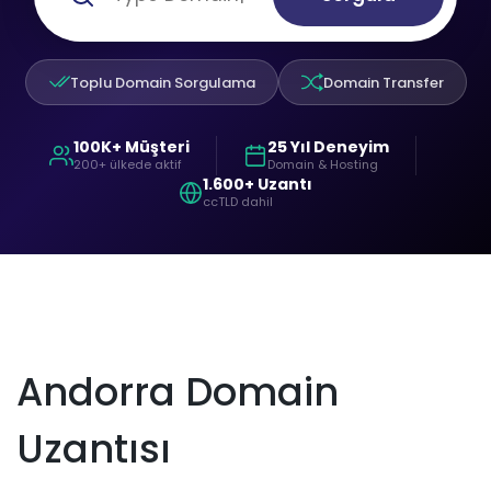
Toplu Domain Sorgulama
Domain Transfer
100K+ Müşteri
25 Yıl Deneyim
200+ ülkede aktif
Domain & Hosting
1.600+ Uzantı
ccTLD dahil
Andorra Domain
Uzantısı