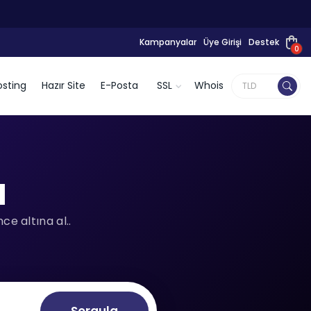
Kampanyalar
Üye Girişi
Destek
0
sting
Hazır Site
E-Posta
SSL
Whois
l
e altına al..