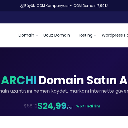
Büyük .COM Kampanyası – .COM Domain 7,99$!
Domain
Ucuz Domain
Hosting
Wordpress Ho
.ARCHI
Domain Satın A
main uzantısını hemen kaydet, markanı internette güvenc
$24,99
$58.12
%57 İndirim
/ yıl