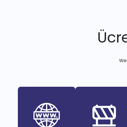
Ücre
Web