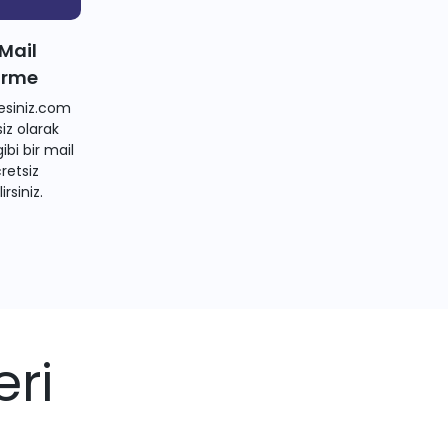
 Mail
irme
siniz.com
iz olarak
bi bir mail
retsiz
irsiniz.
eri