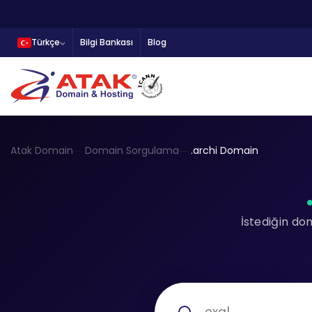
Türkçe
Bilgi Bankası
Blog
Atak Domain
Domain Sorgulama
.archi Domain
İstediğin do