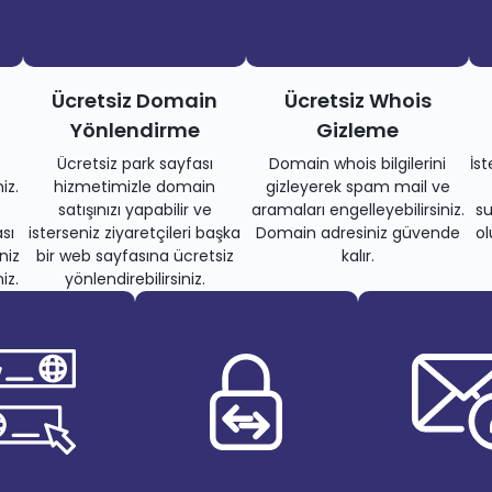
Ücretsiz Domain
Ücretsiz Whois
Yönlendirme
Gizleme
Ücretsiz park sayfası
Domain whois bilgilerini
İs
iz.
hizmetimizle domain
gizleyerek spam mail ve
satışınızı yapabilir ve
aramaları engelleyebilirsiniz.
su
sı
isterseniz ziyaretçileri başka
Domain adresiniz güvende
ol
niz
bir web sayfasına ücretsiz
kalır.
iz.
yönlendirebilirsiniz.