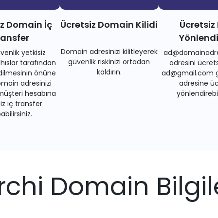
iz Domain İç
Ücretsiz Domain Kilidi
Ücretsiz
ransfer
Yönlend
Domain adresinizi kilitleyerek
venlik yetkisiz
ad@domainadre
güvenlik riskinizi ortadan
ıslar tarafından
adresini ücrets
kaldırın.
dilmesinin önüne
ad@gmail.com gi
main adresinizi
adresine üc
müşteri hesabına
yönlendirebil
iz iç transfer
bilirsiniz.
rchi Domain Bilgil