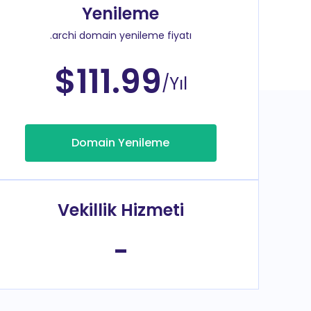
Yenileme
.archi domain yenileme fiyatı
$111.99
/Yıl
Domain Yenileme
Vekillik Hizmeti
-