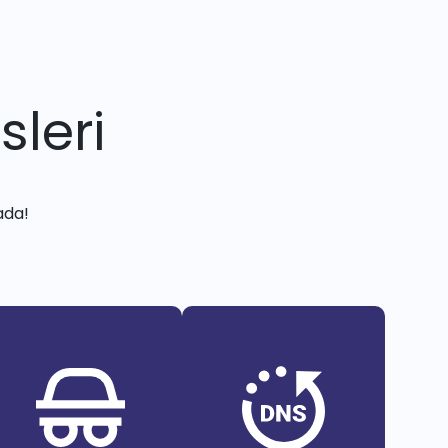
sleri
ada!