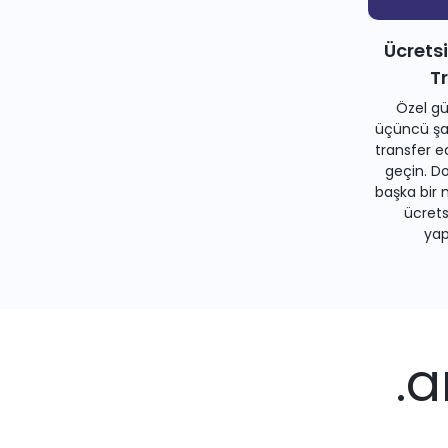
Ücrets
T
Özel gü
üçüncü şah
transfer e
geçin. Do
başka bir 
ücrets
yapa
.a