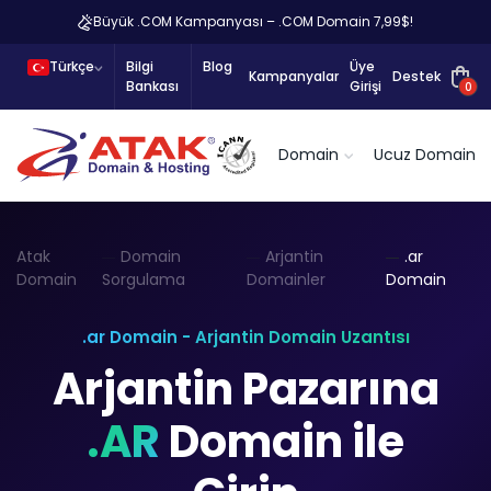
Büyük .COM Kampanyası – .COM Domain 7,99$!
Türkçe
Bilgi
Blog
Üye
Kampanyalar
Destek
Bankası
Girişi
0
Domain
Ucuz Domain
Atak
Domain
Arjantin
.ar
Domain
Sorgulama
Domainler
Domain
.ar Domain - Arjantin Domain Uzantısı
Arjantin Pazarına
.AR
Domain ile