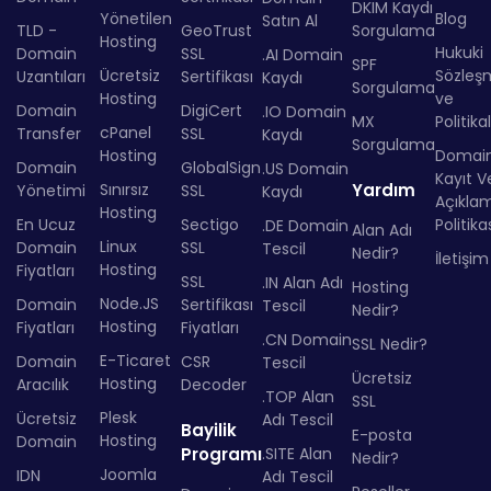
DKIM Kaydı
Yönetilen
Blog
Satın Al
TLD -
GeoTrust
Sorgulama
Hosting
Hukuki
Domain
SSL
.AI Domain
SPF
Ücretsiz
Sözleş
Uzantıları
Sertifikası
Kaydı
Sorgulama
Hosting
ve
Domain
DigiCert
.IO Domain
MX
Politika
cPanel
Transfer
SSL
Kaydı
Sorgulama
Hosting
Domai
Domain
GlobalSign
.US Domain
Kayıt Ve
Sınırsız
Yardım
Yönetimi
SSL
Kaydı
Açıkla
Hosting
En Ucuz
Sectigo
Politika
.DE Domain
Alan Adı
Linux
Domain
SSL
Tescil
Nedir?
İletişim
Hosting
Fiyatları
SSL
.IN Alan Adı
Hosting
Node.JS
Domain
Sertifikası
Tescil
Nedir?
Hosting
Fiyatları
Fiyatları
.CN Domain
SSL Nedir?
E-Ticaret
Domain
CSR
Tescil
Ücretsiz
Hosting
Aracılık
Decoder
.TOP Alan
SSL
Plesk
Ücretsiz
Adı Tescil
Bayilik
E-posta
Hosting
Domain
Programı
.SITE Alan
Nedir?
Joomla
IDN
Adı Tescil