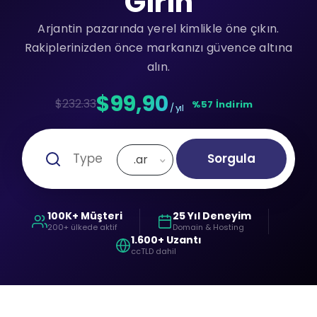
Girin
Arjantin pazarında yerel kimlikle öne çıkın.
Rakiplerinizden önce markanızı güvence altına
alın.
$99,90
$232.33
%57 İndirim
/ yıl
Sorgula
.ar
100K+ Müşteri
25 Yıl Deneyim
200+ ülkede aktif
Domain & Hosting
1.600+ Uzantı
ccTLD dahil