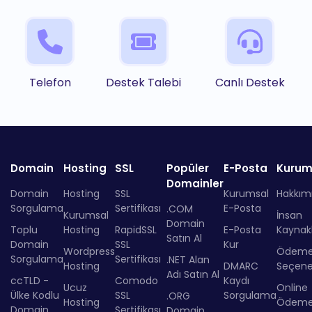
Telefon
Destek Talebi
Canlı Destek
Domain
Hosting
SSL
Popüler
E-Posta
Kurum
Domainler
Domain
Hosting
SSL
Kurumsal
Hakkım
Sorgulama
Sertifikası
E-Posta
.COM
Kurumsal
İnsan
Domain
Toplu
Hosting
RapidSSL
E-Posta
Kaynakl
Satın Al
Domain
SSL
Kur
Wordpress
Ödem
Sorgulama
Sertifikası
.NET Alan
Hosting
DMARC
Seçenek
Adı Satın Al
ccTLD -
Comodo
Kaydı
Ucuz
Online
Ülke Kodlu
SSL
Sorgulama
.ORG
Hosting
Ödem
Domain
Sertifikası
Domain