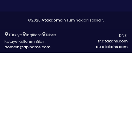
©2026
Atakdomain
Tüm hakları saklıdır.
Türkiye
İngiltere
Kıbrıs
DNS:
tr.atakdns.com
Kötüye Kullanım Bildir:
eu.atakdns.com
domain@apiname.com