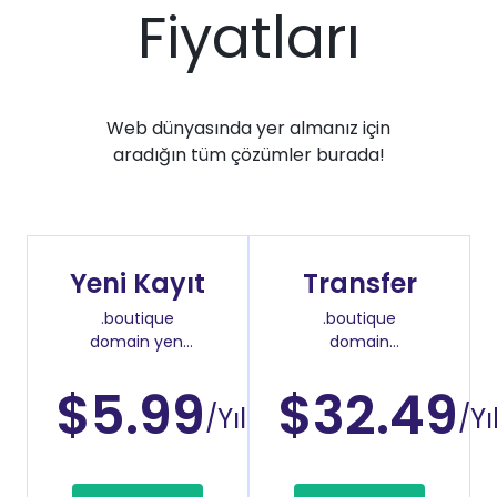
Fiyatları
Web dünyasında yer almanız için
aradığın tüm çözümler burada!
Yeni Kayıt
Transfer
.boutique
.boutique
domain yeni
domain
kayıt fiyatı
transfer fiyatı
$5.99
$32.49
/Yıl
/Yı