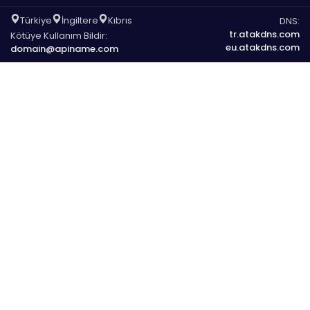
Türkiye
İngiltere
Kıbrıs
DNS:
tr.atakdns.com
Kötüye Kullanım Bildir:
eu.atakdns.com
domain@apiname.com