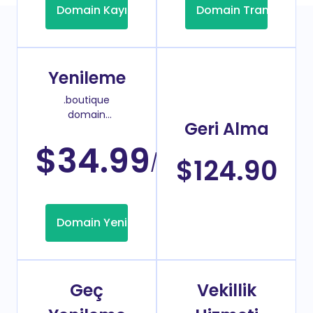
Domain Kayıt
Domain Transfer
Yenileme
.boutique
domain
Geri Alma
yenileme
fiyatı
$34.99
/Yıl
$124.90
Domain Yenileme
Geç
Vekillik