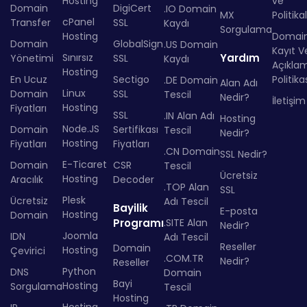
Hosting
ve
Domain
DigiCert
.IO Domain
MX
Politika
cPanel
Transfer
SSL
Kaydı
Sorgulama
Hosting
Domai
Domain
GlobalSign
.US Domain
Kayıt Ve
Sınırsız
Yardım
Yönetimi
SSL
Kaydı
Açıkla
Hosting
En Ucuz
Sectigo
Politika
.DE Domain
Alan Adı
Linux
Domain
SSL
Tescil
Nedir?
İletişim
Hosting
Fiyatları
SSL
.IN Alan Adı
Hosting
Node.JS
Domain
Sertifikası
Tescil
Nedir?
Hosting
Fiyatları
Fiyatları
.CN Domain
SSL Nedir?
E-Ticaret
Domain
CSR
Tescil
Ücretsiz
Hosting
Aracılık
Decoder
.TOP Alan
SSL
Plesk
Ücretsiz
Adı Tescil
Bayilik
E-posta
Hosting
Domain
Programı
.SITE Alan
Nedir?
Joomla
IDN
Adı Tescil
Reseller
Domain
Hosting
Çevirici
.COM.TR
Nedir?
Reseller
Python
DNS
Domain
Bayi
Hosting
Sorgulama
Tescil
Hosting
Hosting