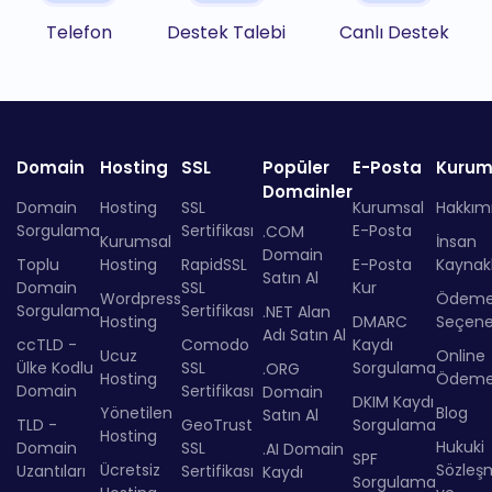
Telefon
Destek Talebi
Canlı Destek
Domain
Hosting
SSL
Popüler
E-Posta
Kurum
Domainler
Domain
Hosting
SSL
Kurumsal
Hakkım
Sorgulama
Sertifikası
E-Posta
.COM
Kurumsal
İnsan
Domain
Toplu
Hosting
RapidSSL
E-Posta
Kaynakl
Satın Al
Domain
SSL
Kur
Wordpress
Ödem
Sorgulama
Sertifikası
.NET Alan
Hosting
DMARC
Seçenek
Adı Satın Al
ccTLD -
Comodo
Kaydı
Ucuz
Online
Ülke Kodlu
SSL
Sorgulama
.ORG
Hosting
Ödem
Domain
Sertifikası
Domain
DKIM Kaydı
Yönetilen
Blog
Satın Al
TLD -
GeoTrust
Sorgulama
Hosting
Hukuki
Domain
SSL
.AI Domain
SPF
Ücretsiz
Sözleş
Uzantıları
Sertifikası
Kaydı
Sorgulama