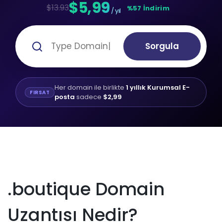
$5,99
$13.93
%57 İndirim
/ yıl
Sorgula
Her domain ile birlikte
1 yıllık Kurumsal E-
FIRSAT
posta
sadece
$2,99
.boutique Domain
Uzantısı Nedir?