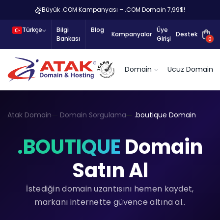
Büyük .COM Kampanyası – .COM Domain 7,99$!
Türkçe
Bilgi
Blog
Üye
Kampanyalar
Destek
Bankası
Girişi
0
Domain
Ucuz Domain
Atak Domain
Domain Sorgulama
.boutique Domain
.BOUTIQUE
Domain
Satın Al
İstediğin domain uzantısını hemen kaydet,
markanı internette güvence altına al..