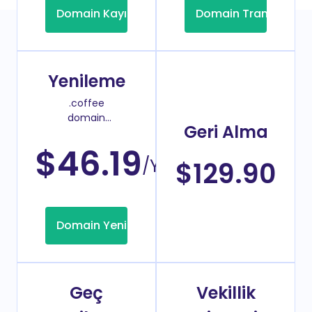
Domain Kayıt
Domain Transfer
Yenileme
.coffee
domain
Geri Alma
yenileme
fiyatı
$46.19
/Yıl
$129.90
Domain Yenileme
Geç
Vekillik