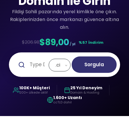
Domain ile Girin
Fildişi Sahili pazarında yerel kimlikle öne çıkın.
Rakiplerinizden önce markanızı güvence altına
alın.
$89,00
$206.98
%57 İndirim
/ yıl
Sorgula
.ci
100K+ Müşteri
25 Yıl Deneyim
200+ ülkede aktif
Domain & Hosting
1.600+ Uzantı
ccTLD dahil