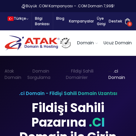
Büyük .COM Kampanyası – .COM Domain 7,99$!
Türkçe
Bilgi
Blog
Üye
Kampanyalar
Destek
Bankası
Girişi
0
Domain
Ucuz Domain
Atak
Domain
Fildişi Sahili
.ci
Domain
Sorgulama
Domainler
Domain
.ci Domain - Fildişi Sahili Domain Uzantısı
Fildişi Sahili
Pazarına
.CI