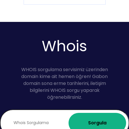
Whois
WHOIS sorgulama servisimiz üzerinden
domain kime ait hemen öğren! Gabon
domain sona erme tarihlerini, iletişim
bilgilerini WHOIS sorgu yaparak
öğrenebilirsiniz.
Sorgula