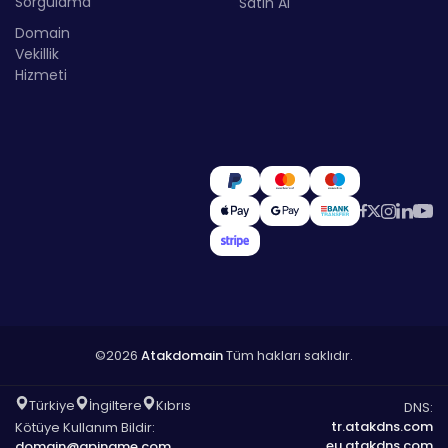
Sorgulama
Satın Al
Domain
Vekillik
Hizmeti
©2026
Atakdomain
Tüm hakları saklıdır.
Türkiye
İngiltere
Kıbrıs
DNS:
tr.atakdns.com
Kötüye Kullanım Bildir:
eu.atakdns.com
domain@apiname.com