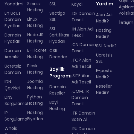
Kayıt Ve
Sınırsız
Yardım
Yönetimi
SSL
Kaydı
Açıkla
Hosting
En Ucuz
Sectigo
Politika
.DE Domain
Alan Adı
Linux
Domain
SSL
Tescil
Nedir?
İletişim
Hosting
Fiyatları
SSL
.IN Alan Adı
Hosting
Node.JS
Domain
Sertifikası
Tescil
Nedir?
Hosting
Fiyatları
Fiyatları
.CN Domain
SSL Nedir?
E-Ticaret
Domain
CSR
Tescil
Ücretsiz
Hosting
Aracılık
Decoder
.TOP Alan
SSL
Plesk
Ücretsiz
Adı Tescil
Bayilik
E-posta
Hosting
Domain
Programı
.SITE Alan
Nedir?
Joomla
IDN
Adı Tescil
Reseller
Domain
Hosting
Çevirici
.COM.TR
Nedir?
Reseller
Python
DNS
Domain
Bayi
Hosting
Sorgulama
Tescil
Hosting
Hosting
IP
.TR Domain
Fiyatları
Sorgulama
Satın Al
Whois
.RU Domain