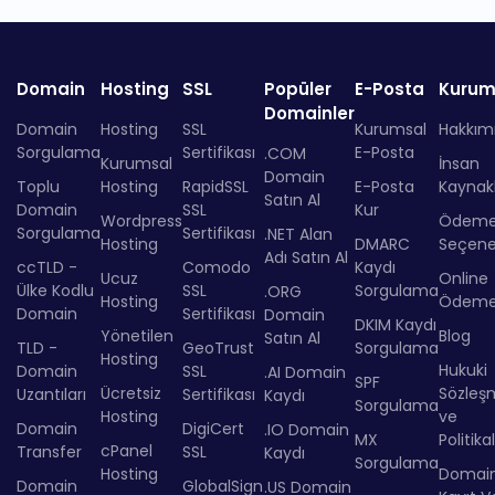
Domain
Hosting
SSL
Popüler
E-Posta
Kurum
Domainler
Domain
Hosting
SSL
Kurumsal
Hakkım
Sorgulama
Sertifikası
E-Posta
.COM
Kurumsal
İnsan
Domain
Toplu
Hosting
RapidSSL
E-Posta
Kaynakl
Satın Al
Domain
SSL
Kur
Wordpress
Ödem
Sorgulama
Sertifikası
.NET Alan
Hosting
DMARC
Seçenek
Adı Satın Al
ccTLD -
Comodo
Kaydı
Ucuz
Online
Ülke Kodlu
SSL
Sorgulama
.ORG
Hosting
Ödem
Domain
Sertifikası
Domain
DKIM Kaydı
Yönetilen
Blog
Satın Al
TLD -
GeoTrust
Sorgulama
Hosting
Hukuki
Domain
SSL
.AI Domain
SPF
Ücretsiz
Sözleş
Uzantıları
Sertifikası
Kaydı
Sorgulama
Hosting
ve
Domain
DigiCert
.IO Domain
MX
Politika
cPanel
Transfer
SSL
Kaydı
Sorgulama
Hosting
Domai
Domain
GlobalSign
.US Domain