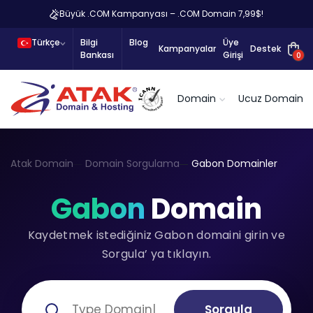
Büyük .COM Kampanyası – .COM Domain 7,99$!
Türkçe
Bilgi
Blog
Üye
Kampanyalar
Destek
Bankası
Girişi
0
Domain
Ucuz Domain
Atak Domain
Domain Sorgulama
Gabon Domainler
Gabon
Domain
Kaydetmek istediğiniz Gabon domaini girin ve
Sorgula’ ya tıklayın.
Sorgula