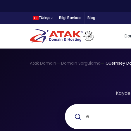
Türkçe
Bilgi Bankası
Blog
Do
Atak Domain
Domain Sorgulama
Guernsey D
Kaydet