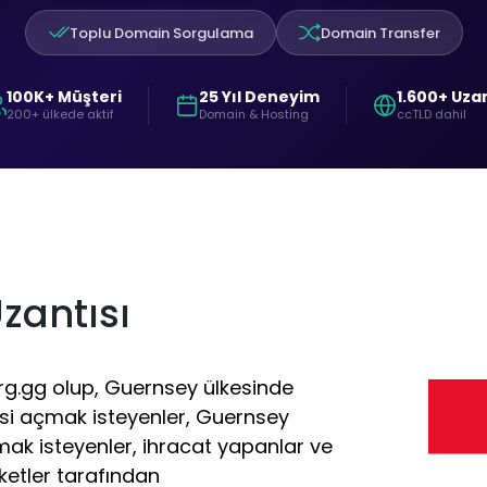
Toplu Domain Sorgulama
Domain Transfer
100K+ Müşteri
25 Yıl Deneyim
1.600+ Uza
200+ ülkede aktif
Domain & Hosting
ccTLD dahil
zantısı
rg.gg olup, Guernsey ülkesinde
esi açmak isteyenler, Guernsey
ak isteyenler, ihracat yapanlar ve
ketler tarafından