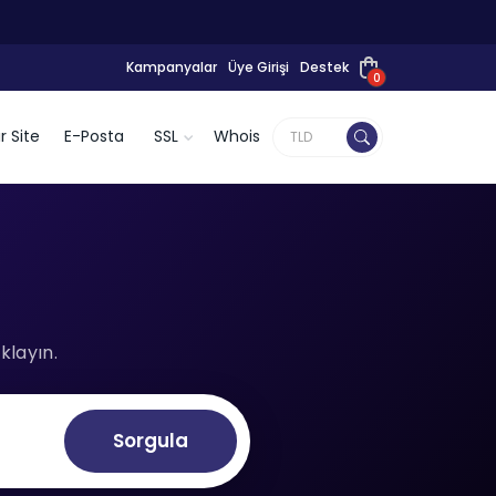
Kampanyalar
Üye Girişi
Destek
0
r Site
E-Posta
SSL
Whois
klayın.
Sorgula