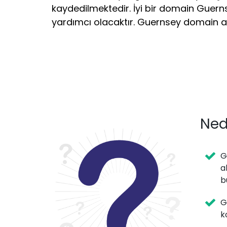
kaydedilmektedir. İyi bir domain Guern
yardımcı olacaktır. Guernsey domain a
Ned
G
a
b
G
k