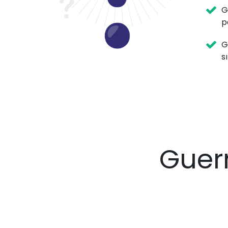
G
p
G
s
Guer