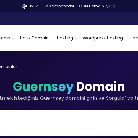
Büyük .COM Kampanyası – .COM Domain 7,99$!
main
Ucuz Domain
Hosting
Wordpress Hosting
Hazı
omainler
Guernsey
Domain
mek istediğiniz Guernsey domaini girin ve Sorgula’ ya tı