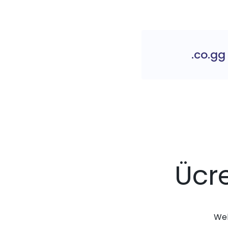
.co.gg
Ücre
Web