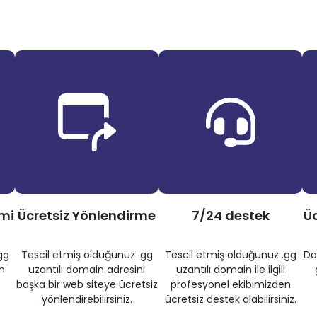
imi
Ücretsiz Yönlendirme
7/24 destek
Üc
gg
Tescil etmiş olduğunuz .gg
Tescil etmiş olduğunuz .gg
Do
n
uzantılı domain adresini
uzantılı domain ile ilgili
başka bir web siteye ücretsiz
profesyonel ekibimizden
yönlendirebilirsiniz.
ücretsiz destek alabilirsiniz.