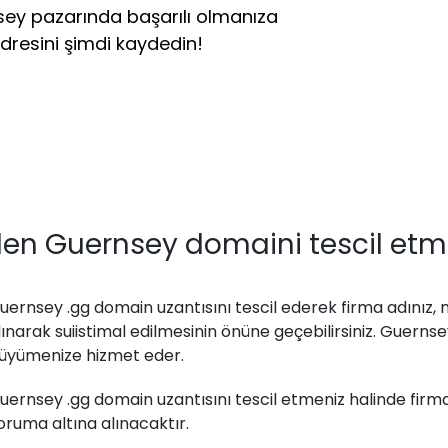
sey pazarında başarılı olmanıza
dresini şimdi kaydedin!
en Guernsey domaini tescil etme
uernsey .gg domain uzantısını tescil ederek firma adınız, 
lınarak suiistimal edilmesinin önüne geçebilirsiniz. Guerns
üyümenize hizmet eder.
uernsey .gg domain uzantısını tescil etmeniz halinde fir
oruma altına alınacaktır.