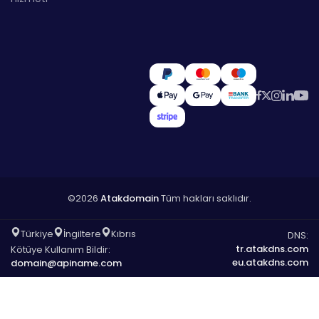
©2026
Atakdomain
Tüm hakları saklıdır.
Türkiye
İngiltere
Kıbrıs
DNS:
tr.atakdns.com
Kötüye Kullanım Bildir:
eu.atakdns.com
domain@apiname.com