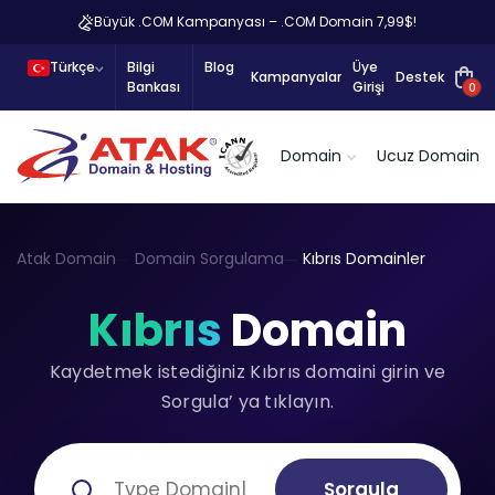
Büyük .COM Kampanyası – .COM Domain 7,99$!
Türkçe
Bilgi
Blog
Üye
Kampanyalar
Destek
Bankası
Girişi
0
Domain
Ucuz Domain
Atak Domain
Domain Sorgulama
Kıbrıs Domainler
Kıbrıs
Domain
Kaydetmek istediğiniz Kıbrıs domaini girin ve
Sorgula’ ya tıklayın.
Sorgula