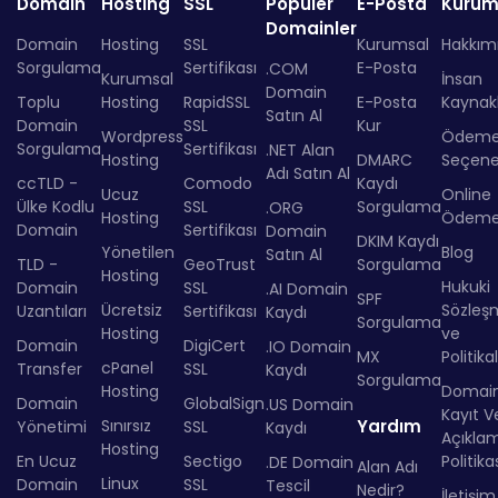
Domain
Hosting
SSL
Popüler
E-Posta
Kurum
Domainler
Domain
Hosting
SSL
Kurumsal
Hakkım
Sorgulama
Sertifikası
E-Posta
.COM
Kurumsal
İnsan
Domain
Toplu
Hosting
RapidSSL
E-Posta
Kaynakl
Satın Al
Domain
SSL
Kur
Wordpress
Ödem
Sorgulama
Sertifikası
.NET Alan
Hosting
DMARC
Seçenek
Adı Satın Al
ccTLD -
Comodo
Kaydı
Ucuz
Online
Ülke Kodlu
SSL
Sorgulama
.ORG
Hosting
Ödem
Domain
Sertifikası
Domain
DKIM Kaydı
Yönetilen
Blog
Satın Al
TLD -
GeoTrust
Sorgulama
Hosting
Hukuki
Domain
SSL
.AI Domain
SPF
Ücretsiz
Sözleş
Uzantıları
Sertifikası
Kaydı
Sorgulama
Hosting
ve
Domain
DigiCert
.IO Domain
MX
Politika
cPanel
Transfer
SSL
Kaydı
Sorgulama
Hosting
Domai
Domain
GlobalSign
.US Domain
Kayıt Ve
Sınırsız
Yardım
Yönetimi
SSL
Kaydı
Açıkla
Hosting
En Ucuz
Sectigo
Politika
.DE Domain
Alan Adı
Linux
Domain
SSL
Tescil
Nedir?
İletişim