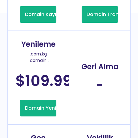
Domain Kayıt
Domain Transfer
Yenileme
.com.kg
domain
Geri Alma
yenileme
fiyatı
$109.99
/Yıl
-
Domain Yenileme
Geç
Vekillik