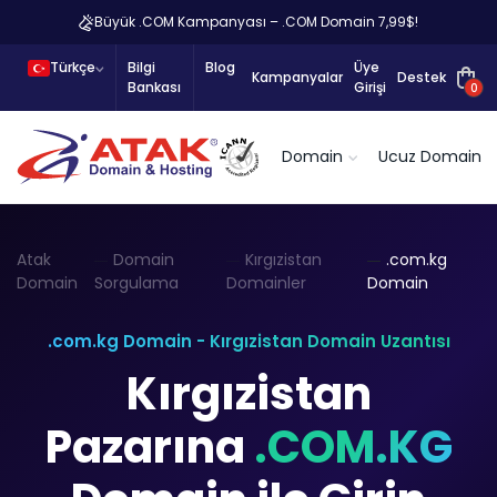
Büyük .COM Kampanyası – .COM Domain 7,99$!
Türkçe
Bilgi
Blog
Üye
Kampanyalar
Destek
Bankası
Girişi
0
Domain
Ucuz Domain
Atak
Domain
Kırgızistan
.com.kg
Domain
Sorgulama
Domainler
Domain
.com.kg Domain - Kırgızistan Domain Uzantısı
Kırgızistan
Pazarına
.COM.KG