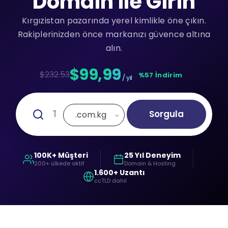
Domain ile Girin
Kırgızistan pazarında yerel kimlikle öne çıkın.
Rakiplerinizden önce markanızı güvence altına
alın.
$99,99
$232.53
%57 İndirim
/ yıl
Sorgula
.com.kg
100K+ Müşteri
25 Yıl Deneyim
200+ ülkede aktif
Domain & Hosting
1.600+ Uzantı
ccTLD dahil