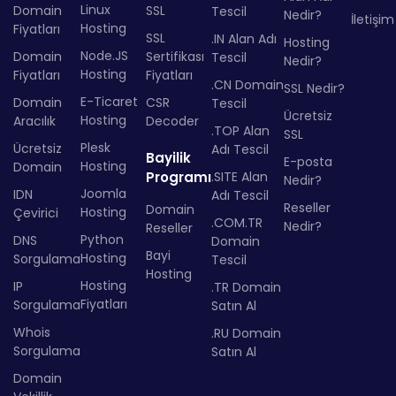
Linux
Domain
SSL
Tescil
Nedir?
İletişim
Hosting
Fiyatları
SSL
.IN Alan Adı
Hosting
Node.JS
Domain
Sertifikası
Tescil
Nedir?
Hosting
Fiyatları
Fiyatları
.CN Domain
SSL Nedir?
E-Ticaret
Domain
CSR
Tescil
Ücretsiz
Hosting
Aracılık
Decoder
.TOP Alan
SSL
Plesk
Ücretsiz
Adı Tescil
Bayilik
E-posta
Hosting
Domain
Programı
.SITE Alan
Nedir?
Joomla
IDN
Adı Tescil
Reseller
Domain
Hosting
Çevirici
.COM.TR
Nedir?
Reseller
Python
DNS
Domain
Bayi
Hosting
Sorgulama
Tescil
Hosting
Hosting
IP
.TR Domain
Fiyatları
Sorgulama
Satın Al
Whois
.RU Domain
Sorgulama
Satın Al
Domain