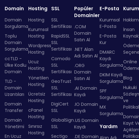
Domain
Hosting
SSL
Popüler
E-Posta
Kurum
Domainler
Domain
Hosting
SSL
Kurumsal
Hakkım
Sorgulama
Sertifikası
E-Posta
.COM
Kurumsal
İnsan
Domain
Toplu
Hosting
RapidSSL
E-Posta
Kaynakl
Satın Al
Domain
SSL
Kur
Wordpress
Ödem
Sorgulama
Sertifikası
.NET Alan
Hosting
DMARC
Seçenek
Adı Satın Al
ccTLD -
Comodo
Kaydı
Ucuz
Online
Ülke Kodlu
SSL
Sorgulama
.ORG
Hosting
Ödem
Domain
Sertifikası
Domain
DKIM Kaydı
Yönetilen
Blog
Satın Al
TLD -
GeoTrust
Sorgulama
Hosting
Hukuki
Domain
SSL
.AI Domain
SPF
Ücretsiz
Sözleş
Uzantıları
Sertifikası
Kaydı
Sorgulama
Hosting
ve
Domain
DigiCert
.IO Domain
MX
Politika
cPanel
Transfer
SSL
Kaydı
Sorgulama
Hosting
Domai
Domain
GlobalSign
.US Domain
Kayıt Ve
Sınırsız
Yardım
Yönetimi
SSL
Kaydı
Açıkla
Hosting
En Ucuz
Sectigo
Politika
.DE Domain
Alan Adı