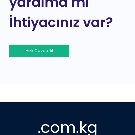
yardıma mı
İhtiyacınız var?
Hızlı Cevap Al
.com.kg