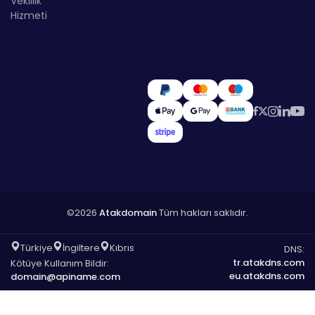
Vekillik
Hizmeti
©2026
Atakdomain
Tüm hakları saklıdır.
Türkiye
İngiltere
Kıbrıs
DNS:
tr.atakdns.com
Kötüye Kullanım Bildir:
eu.atakdns.com
domain@apiname.com