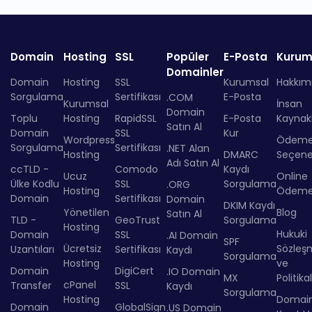
Domain
Hosting
SSL
Popüler
E-Posta
Kurum
Domainler
Domain
Hosting
SSL
Kurumsal
Hakkım
Sorgulama
Sertifikası
E-Posta
.COM
Kurumsal
İnsan
Domain
Toplu
Hosting
RapidSSL
E-Posta
Kaynakl
Satın Al
Domain
SSL
Kur
Wordpress
Ödem
Sorgulama
Sertifikası
.NET Alan
Hosting
DMARC
Seçenek
Adı Satın Al
ccTLD -
Comodo
Kaydı
Ucuz
Online
Ülke Kodlu
SSL
Sorgulama
.ORG
Hosting
Ödem
Domain
Sertifikası
Domain
DKIM Kaydı
Yönetilen
Blog
Satın Al
TLD -
GeoTrust
Sorgulama
Hosting
Hukuki
Domain
SSL
.AI Domain
SPF
Ücretsiz
Sözleş
Uzantıları
Sertifikası
Kaydı
Sorgulama
Hosting
ve
Domain
DigiCert
.IO Domain
MX
Politika
cPanel
Transfer
SSL
Kaydı
Sorgulama
Hosting
Domai
Domain
GlobalSign
.US Domain