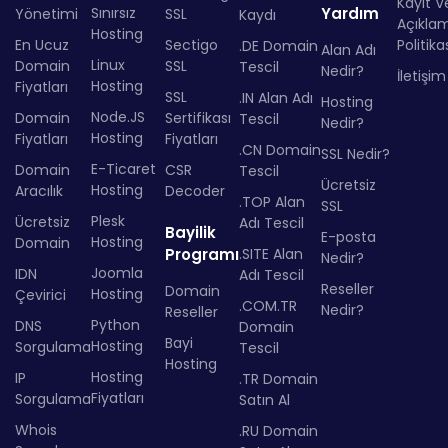
Kayıt Ve
Sınırsız
Yardım
Yönetimi
SSL
Kaydı
Açıkla
Hosting
En Ucuz
Sectigo
Politika
.DE Domain
Alan Adı
Linux
Domain
SSL
Tescil
Nedir?
İletişim
Hosting
Fiyatları
SSL
.IN Alan Adı
Hosting
Node.JS
Domain
Sertifikası
Tescil
Nedir?
Hosting
Fiyatları
Fiyatları
.CN Domain
SSL Nedir?
E-Ticaret
Domain
CSR
Tescil
Ücretsiz
Hosting
Aracılık
Decoder
.TOP Alan
SSL
Plesk
Ücretsiz
Adı Tescil
Bayilik
E-posta
Hosting
Domain
Programı
.SITE Alan
Nedir?
Joomla
IDN
Adı Tescil
Reseller
Domain
Hosting
Çevirici
.COM.TR
Nedir?
Reseller
Python
DNS
Domain
Bayi
Hosting
Sorgulama
Tescil
Hosting
Hosting
IP
.TR Domain
Fiyatları
Sorgulama
Satın Al
Whois
.RU Domain