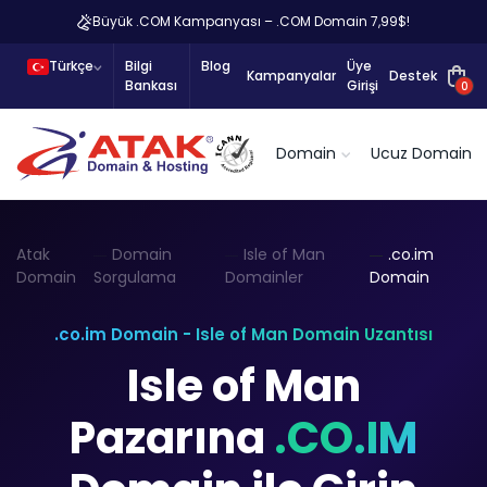
Büyük .COM Kampanyası – .COM Domain 7,99$!
Türkçe
Bilgi
Blog
Üye
Kampanyalar
Destek
Bankası
Girişi
0
Domain
Ucuz Domain
Atak
Domain
Isle of Man
.co.im
Domain
Sorgulama
Domainler
Domain
.co.im Domain - Isle of Man Domain Uzantısı
Isle of Man
Pazarına
.CO.IM