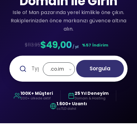
Domain ile Girin
Isle of Man pazarında yerel kimlikle öne çıkın.
Rakiplerinizden önce markanızı güvence altına
alın.
$49,00
$113.95
%57 İndirim
/ yıl
Sorgula
.co.im
100K+ Müşteri
25 Yıl Deneyim
200+ ülkede aktif
Domain & Hosting
1.600+ Uzantı
ccTLD dahil