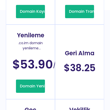
Domain Kayıt
Domain Transfer
Yenileme
.co.im domain
yenileme
Geri Alma
fiyatı
$53.90
/Yıl
$38.25
Domain Yenileme
Geç
Vekillik