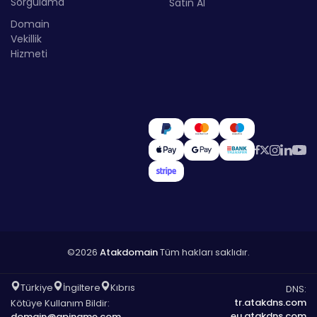
Sorgulama
Satın Al
Domain
Vekillik
Hizmeti
©2026
Atakdomain
Tüm hakları saklıdır.
Türkiye
İngiltere
Kıbrıs
DNS:
tr.atakdns.com
Kötüye Kullanım Bildir:
eu.atakdns.com
domain@apiname.com