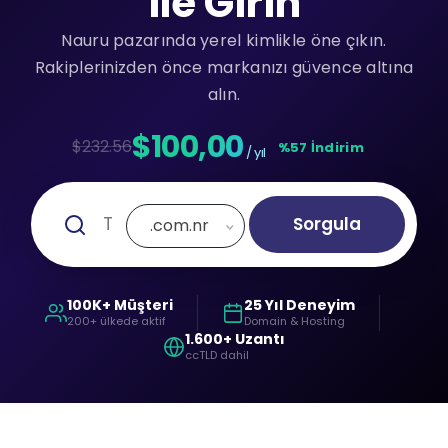
ile Girin
Nauru pazarında yerel kimlikle öne çıkın.
Rakiplerinizden önce markanızı güvence altına
alın.
$100,00
$232.56
%57 İndirim
/ yıl
Sorgula
.com.nr
100K+ Müşteri
25 Yıl Deneyim
200+ ülkede aktif
Domain & Hosting
1.600+ Uzantı
ccTLD dahil