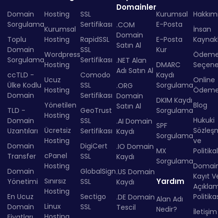
Domainler
Domain
Hosting
SSL
Kurumsal
Hakkım
Sorgulama
Sertifikası
E-Posta
.COM
Kurumsal
İnsan
Domain
Toplu
Hosting
RapidSSL
E-Posta
Kaynakl
Satın Al
Domain
SSL
Kur
Wordpress
Ödem
Sorgulama
Sertifikası
.NET Alan
Hosting
DMARC
Seçenek
Adı Satın Al
ccTLD -
Comodo
Kaydı
Ucuz
Online
Ülke Kodlu
SSL
Sorgulama
.ORG
Hosting
Ödem
Domain
Sertifikası
Domain
DKIM Kaydı
Yönetilen
Blog
Satın Al
TLD -
GeoTrust
Sorgulama
Hosting
Hukuki
Domain
SSL
.AI Domain
SPF
Ücretsiz
Sözleş
Uzantıları
Sertifikası
Kaydı
Sorgulama
Hosting
ve
Domain
DigiCert
.IO Domain
MX
Politika
cPanel
Transfer
SSL
Kaydı
Sorgulama
Hosting
Domai
Domain
GlobalSign
.US Domain
Kayıt Ve
Sınırsız
Yardım
Yönetimi
SSL
Kaydı
Açıkla
Hosting
En Ucuz
Sectigo
Politika
.DE Domain
Alan Adı
Linux
Domain
SSL
Tescil
Nedir?
İletişim
Hosting
Fiyatları