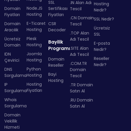
SSL
.IN Alan Adı
Hosting
Node.JS
Domain
Sertifikası
Tescil
Nedir?
Hosting
Fiyatları
Fiyatları
.CN Domain
SSL Nedir?
E-Ticaret
Domain
CSR
Tescil
Ücretsiz
Hosting
Aracılık
Decoder
.TOP Alan
SSL
Plesk
Ücretsiz
Adı Tescil
Bayilik
E-posta
Hosting
Domain
Programı
.SITE Alan
Nedir?
Joomla
IDN
Adı Tescil
Reseller
Domain
Hosting
Çevirici
.COM.TR
Nedir?
Reseller
Python
DNS
Domain
Bayi
Hosting
Sorgulama
Tescil
Hosting
Hosting
IP
.TR Domain
Fiyatları
Sorgulama
Satın Al
Whois
.RU Domain
Sorgulama
Satın Al
Domain
Vekillik
Hizmeti