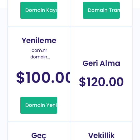
Domain Kayıt
Domain Transfer
Yenileme
.com.nr
domain
Geri Alma
yenileme
fiyatı
$100.00
/Yıl
$120.00
Domain Yenileme
Geç
Vekillik