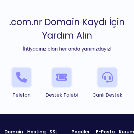
.com.nr Domain Kaydı İçin
Yardım Alın
İhtiyacınız olan her anda yanınızdayız!
Telefon
Destek Talebi
Canlı Destek
Domain
Hosting
SSL
Popüler
E-Posta
Kurum