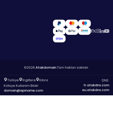
©2026
Atakdomain
Tüm hakları saklıdır.
Türkiye
İngiltere
Kıbrıs
DNS:
tr.atakdns.com
Kötüye Kullanım Bildir:
eu.atakdns.com
domain@apiname.com