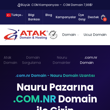
Büyük .COM Kampanyası – .COM Domain 7,99$!
Türkçe
Bilgi
Blog
Üye
Kampanyalar
Destek
Bankası
Girişi
0
Domain
Ucuz Domain
Atak
Domain
Nauru
.com.nr
Domain
Sorgulama
Domainler
Domain
.com.nr Domain - Nauru Domain Uzantısı
Nauru Pazarına
.COM.NR
Domain