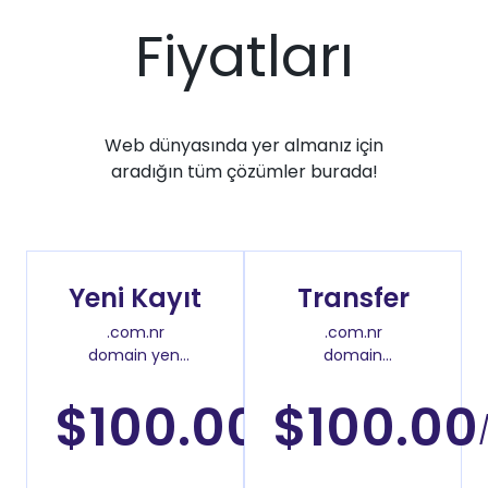
Fiyatları
Web dünyasında yer almanız için
aradığın tüm çözümler burada!
Yeni Kayıt
Transfer
.com.nr
.com.nr
domain yeni
domain
kayıt fiyatı
transfer fiyatı
$100.00
$100.00
/Yıl