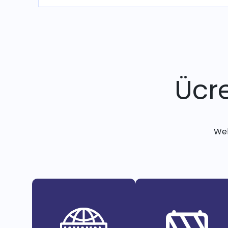
Ücre
Web