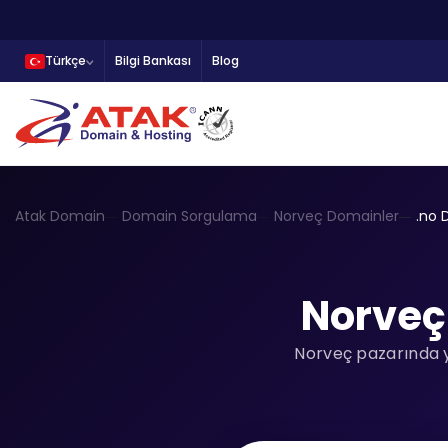
Türkçe
Bilgi Bankası
Blog
Atak Domain
Domain Sorgulama
Norveç Domainler
.no 
Norveç
Norveç pazarında ye