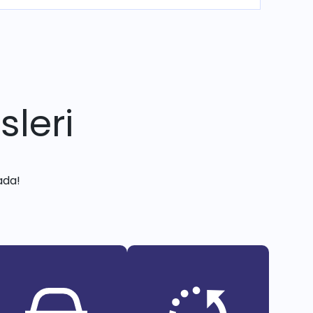
sleri
ada!