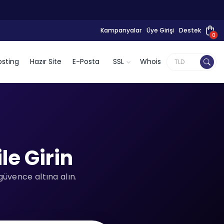
Kampanyalar
Üye Girişi
Destek
0
sting
Hazır Site
E-Posta
SSL
Whois
le Girin
güvence altına alın.