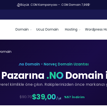
Büyük .COM Kampanyası – .COM Domain 7,99$!
Domain
Ucuz Domain
Hosting
Wordpress Ho
Domain
.no Domain - Norveç Domain Uzantısı
 Pazarına
.NO
Domain i
rel kimlikle öne çıkın. Rakiplerinizden önce markanızı 
$39,00
$90.70
%57 İndirim
/ yıl