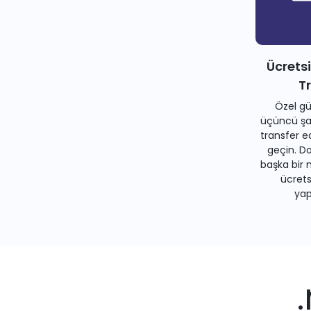
Ücrets
T
Özel gü
üçüncü şah
transfer e
geçin. Do
başka bir 
ücrets
yapa