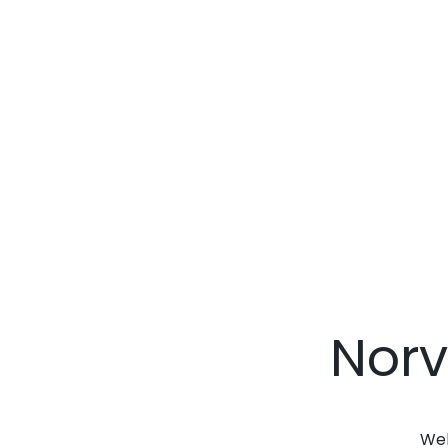
Norv
Web