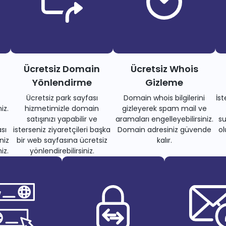
Ücretsiz Domain
Ücretsiz Whois
Yönlendirme
Gizleme
Ücretsiz park sayfası
Domain whois bilgilerini
İs
iz.
hizmetimizle domain
gizleyerek spam mail ve
satışınızı yapabilir ve
aramaları engelleyebilirsiniz.
su
sı
isterseniz ziyaretçileri başka
Domain adresiniz güvende
ol
niz
bir web sayfasına ücretsiz
kalır.
iz.
yönlendirebilirsiniz.