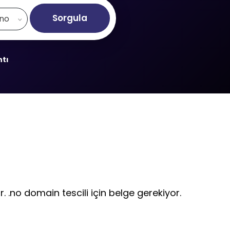
Sorgula
.no
ntı
. .no domain tescili için belge gerekiyor.