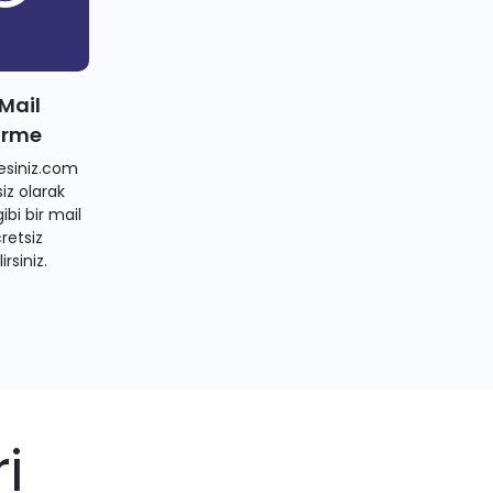
 Mail
irme
siniz.com
iz olarak
bi bir mail
retsiz
irsiniz.
i