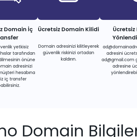
iz Domain İç
Ücretsiz Domain Kilidi
Ücretsiz
ransfer
Yönlend
Domain adresinizi kilitleyerek
venlik yetkisiz
ad@domainadre
güvenlik riskinizi ortadan
ıslar tarafından
adresini ücrets
kaldırın.
dilmesinin önüne
ad@gmail.com gi
main adresinizi
adresine üc
müşteri hesabına
yönlendirebil
iz iç transfer
bilirsiniz.
.no Domain Bilgiler