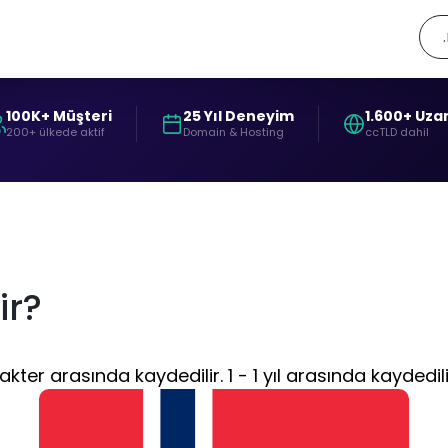
100K+ Müşteri
25 Yıl Deneyim
1.600+ Uza
200+ ülkede aktif
Domain & Hosting
ccTLD dahil
ir?
er arasında kaydedilir. 1 - 1 yıl arasında kaydedilir