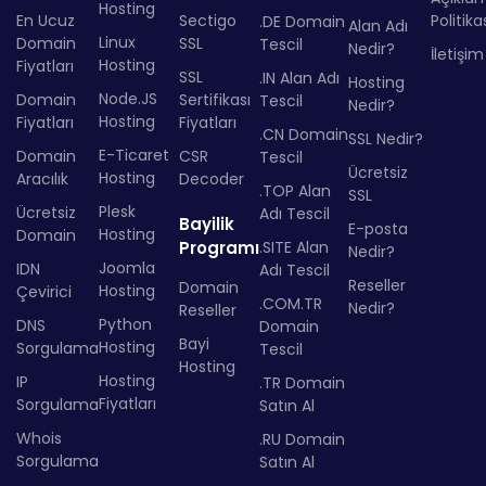
Hosting
En Ucuz
Sectigo
Politika
.DE Domain
Alan Adı
Linux
Domain
SSL
Tescil
Nedir?
İletişim
Hosting
Fiyatları
SSL
.IN Alan Adı
Hosting
Node.JS
Domain
Sertifikası
Tescil
Nedir?
Hosting
Fiyatları
Fiyatları
.CN Domain
SSL Nedir?
E-Ticaret
Domain
CSR
Tescil
Ücretsiz
Hosting
Aracılık
Decoder
.TOP Alan
SSL
Plesk
Ücretsiz
Adı Tescil
Bayilik
E-posta
Hosting
Domain
Programı
.SITE Alan
Nedir?
Joomla
IDN
Adı Tescil
Reseller
Domain
Hosting
Çevirici
.COM.TR
Nedir?
Reseller
Python
DNS
Domain
Bayi
Hosting
Sorgulama
Tescil
Hosting
Hosting
IP
.TR Domain
Fiyatları
Sorgulama
Satın Al
Whois
.RU Domain
Sorgulama
Satın Al