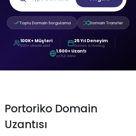
Toplu Domain Sorgulama
Domain Transfer
100K+ Müşteri
25 Yıl Deneyim
200+ ülkede aktif
Domain & Hosting
1.600+ Uzantı
ccTLD dahil
Portoriko Domain
Uzantısı