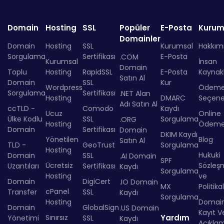
Domain
Hosting
SSL
Popüler
E-Posta
Kurum
Domainler
Domain
Hosting
SSL
Kurumsal
Hakkım
Sorgulama
Sertifikası
E-Posta
.COM
Kurumsal
İnsan
Domain
Toplu
Hosting
RapidSSL
E-Posta
Kaynakl
Satın Al
Domain
SSL
Kur
Wordpress
Ödem
Sorgulama
Sertifikası
.NET Alan
Hosting
DMARC
Seçenek
Adı Satın Al
ccTLD -
Comodo
Kaydı
Ucuz
Online
Ülke Kodlu
SSL
Sorgulama
.ORG
Hosting
Ödem
Domain
Sertifikası
Domain
DKIM Kaydı
Yönetilen
Blog
Satın Al
TLD -
GeoTrust
Sorgulama
Hosting
Hukuki
Domain
SSL
.AI Domain
SPF
Ücretsiz
Sözleş
Uzantıları
Sertifikası
Kaydı
Sorgulama
Hosting
ve
Domain
DigiCert
.IO Domain
MX
Politika
cPanel
Transfer
SSL
Kaydı
Sorgulama
Hosting
Domai
Domain
GlobalSign
.US Domain
Kayıt Ve
Sınırsız
Yardım
Yönetimi
SSL
Kaydı
Açıkla