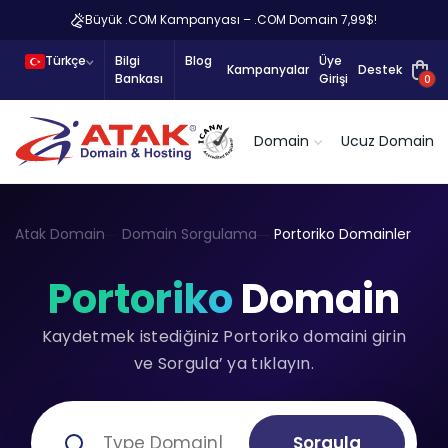
Büyük .COM Kampanyası – .COM Domain 7,99$!
Türkçe
Bilgi
Blog
Üye
Kampanyalar
Destek
Bankası
Girişi
0
Domain
Ucuz Domain
Atak Domain
Domain Sorgulama
Portoriko Domainler
Portoriko
Domain
Kaydetmek istediğiniz Portoriko domaini girin
ve Sorgula’ ya tıklayın.
Sorgula