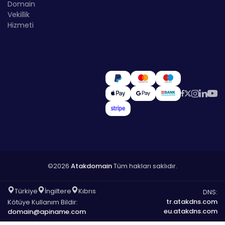
Domain
Vekillik
Hizmeti
©2026
Atakdomain
Tüm hakları saklıdır.
Türkiye
İngiltere
Kıbrıs
DNS:
tr.atakdns.com
Kötüye Kullanım Bildir:
eu.atakdns.com
domain@apiname.com