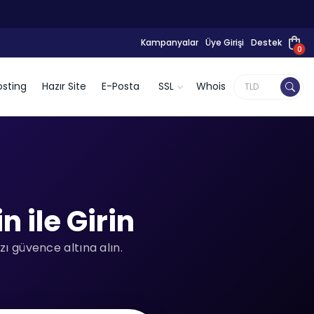
Kampanyalar
Üye Girişi
Destek
0
sting
Hazır Site
E-Posta
SSL
Whois
 ile Girin
ı güvence altına alın.