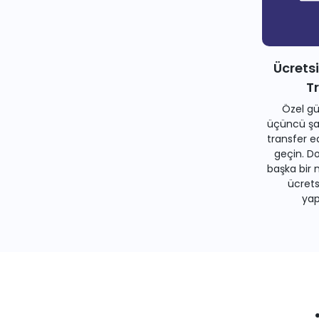
Ücrets
T
Özel gü
üçüncü şah
transfer e
geçin. Do
başka bir 
ücrets
yapa