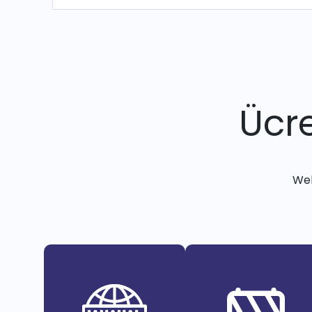
Ücre
Web