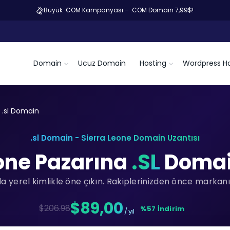
Büyük .COM Kampanyası – .COM Domain 7,99$!
Domain
Ucuz Domain
Hosting
Wordpress Ho
.sl Domain
.sl Domain - Sierra Leone Domain Uzantısı
eone Pazarına
.SL
Domain
a yerel kimlikle öne çıkın. Rakiplerinizden önce markanız
$89,00
$206.98
%57 İndirim
/ yıl