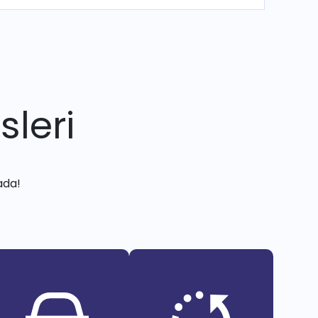
sleri
ada!