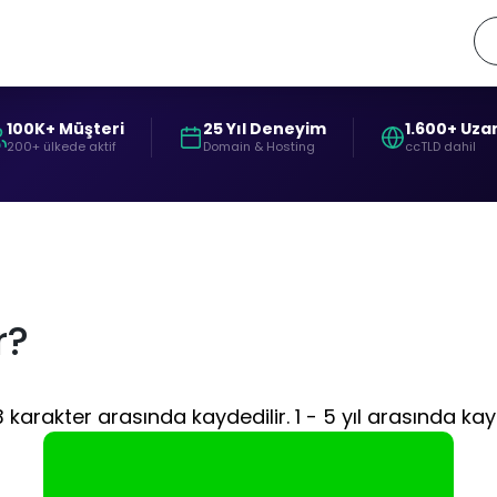
100K+ Müşteri
25 Yıl Deneyim
1.600+ Uza
200+ ülkede aktif
Domain & Hosting
ccTLD dahil
r?
karakter arasında kaydedilir. 1 - 5 yıl arasında kayd