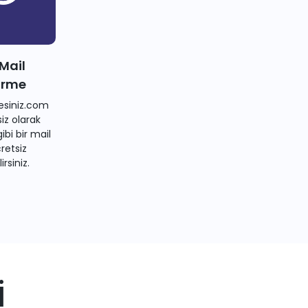
 Mail
irme
siniz.com
iz olarak
bi bir mail
retsiz
irsiniz.
i