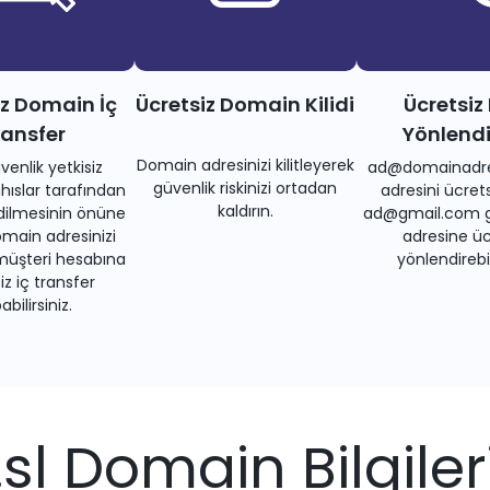
iz Domain İç
Ücretsiz Domain Kilidi
Ücretsiz
ransfer
Yönlend
Domain adresinizi kilitleyerek
venlik yetkisiz
ad@domainadre
güvenlik riskinizi ortadan
ıslar tarafından
adresini ücrets
kaldırın.
dilmesinin önüne
ad@gmail.com gi
main adresinizi
adresine üc
müşteri hesabına
yönlendirebil
iz iç transfer
bilirsiniz.
.sl Domain Bilgiler