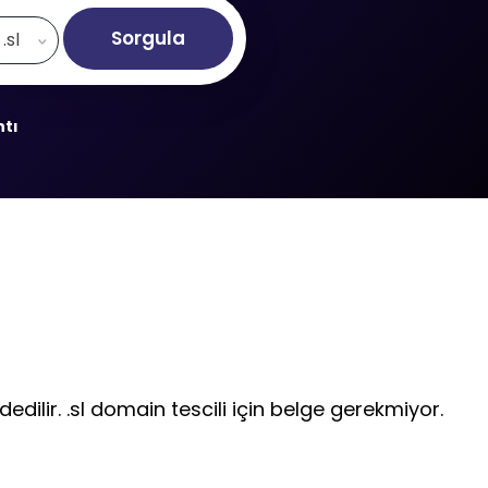
Sorgula
.sl
ntı
edilir. .sl domain tescili için belge gerekmiyor.