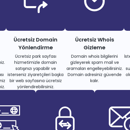
Ücretsiz Domain
Ücretsiz Whois
Yönlendirme
Gizleme
Ücretsiz park sayfası
Domain whois bilgilerini
İs
iz.
hizmetimizle domain
gizleyerek spam mail ve
satışınızı yapabilir ve
aramaları engelleyebilirsiniz.
su
sı
isterseniz ziyaretçileri başka
Domain adresiniz güvende
ol
niz
bir web sayfasına ücretsiz
kalır.
iz.
yönlendirebilirsiniz.