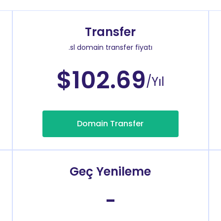
Transfer
.sl domain transfer fiyatı
$102.69
/Yıl
Domain Transfer
Geç Yenileme
-