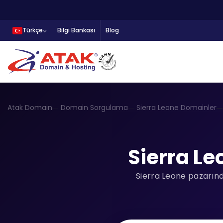
Türkçe
Bilgi Bankası
Blog
Atak Domain
Domain Sorgulama
Sierra Leone Domainler
Sierra L
Sierra Leone pazarınd