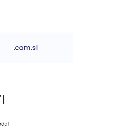
.com.sl
ı
ada!