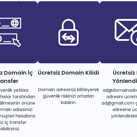
iz Domain İç
Ücretsiz Domain Kilidi
Ücretsiz
ransfer
Yönlend
Domain adresinizi kilitleyerek
venlik yetkisiz
ad@domainadre
güvenlik riskinizi ortadan
ıslar tarafından
adresini ücrets
kaldırın.
dilmesinin önüne
ad@gmail.com gi
main adresinizi
adresine üc
müşteri hesabına
yönlendirebil
iz iç transfer
bilirsiniz.