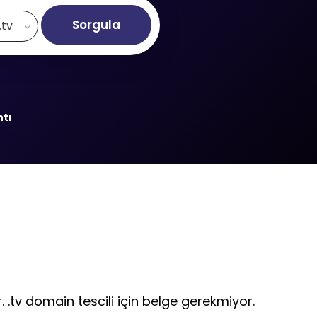
Sorgula
.tv
ntı
. .tv domain tescili için belge gerekmiyor.