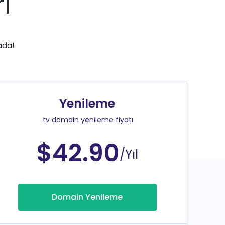
ı
ada!
Yenileme
.tv domain yenileme fiyatı
$42.90
/Yıl
Domain Yenileme