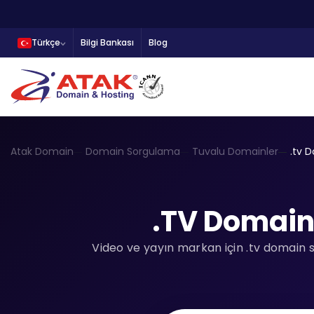
Türkçe
Bilgi Bankası
Blog
Atak Domain
Domain Sorgulama
Tuvalu Domainler
.tv 
.TV Domain 
Video ve yayın markan için .tv domain sa