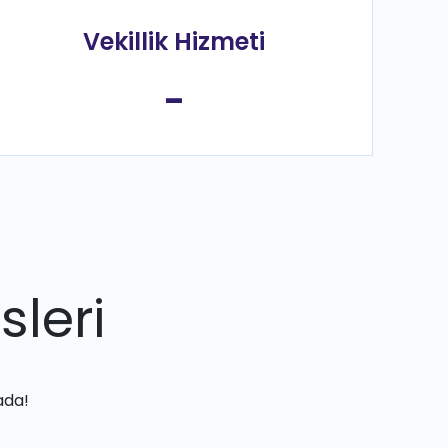
Vekillik Hizmeti
-
sleri
ada!