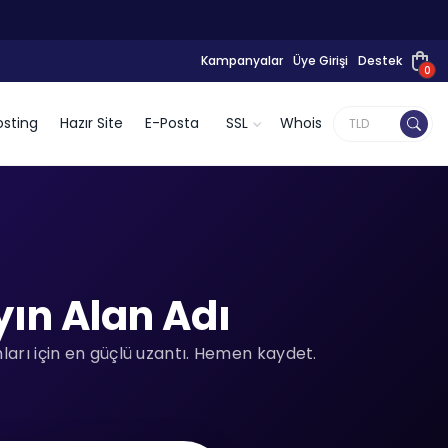
Kampanyalar
Üye Girişi
Destek
0
sting
Hazır Site
E-Posta
SSL
Whois
yın Alan Adı
arı için en güçlü uzantı. Hemen kaydet.