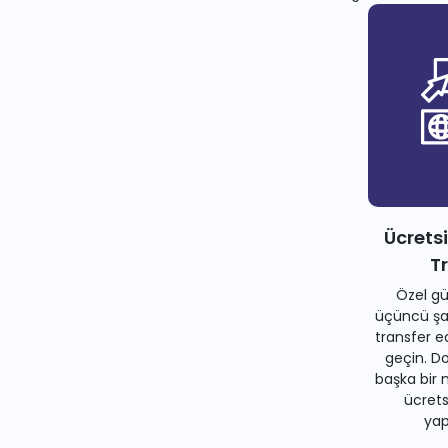
Ücrets
T
Özel gü
üçüncü şah
transfer e
geçin. Do
başka bir 
ücrets
yapa