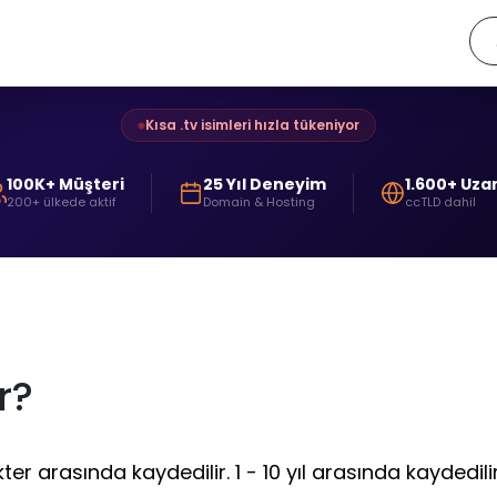
Kısa .tv isimleri hızla tükeniyor
100K+ Müşteri
25 Yıl Deneyim
1.600+ Uza
200+ ülkede aktif
Domain & Hosting
ccTLD dahil
r?
er arasında kaydedilir. 1 - 10 yıl arasında kaydedilir