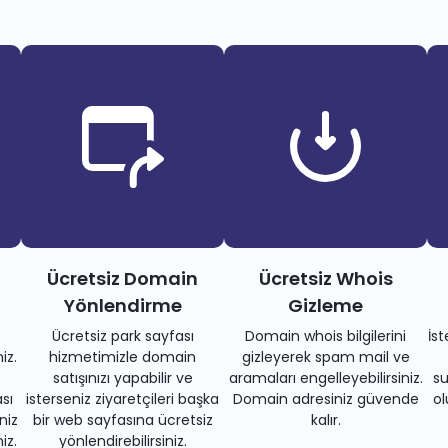
Ücretsiz Domain
Ücretsiz Whois
Yönlendirme
Gizleme
Ücretsiz park sayfası
Domain whois bilgilerini
İs
iz.
hizmetimizle domain
gizleyerek spam mail ve
satışınızı yapabilir ve
aramaları engelleyebilirsiniz.
su
sı
isterseniz ziyaretçileri başka
Domain adresiniz güvende
ol
niz
bir web sayfasına ücretsiz
kalır.
iz.
yönlendirebilirsiniz.