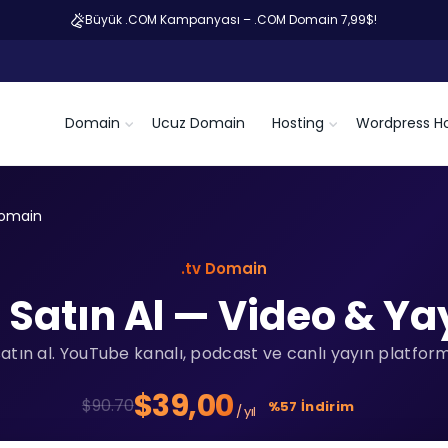
Büyük .COM Kampanyası – .COM Domain 7,99$!
Domain
Ucuz Domain
Hosting
Wordpress Ho
Domain
.tv Domain
Satın Al — Video & Ya
tın al.
YouTube kanalı, podcast ve canlı yayın platforml
$39,00
$90.70
%57 İndirim
/ yıl