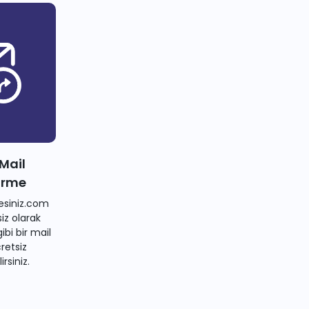
 Mail
irme
siniz.com
iz olarak
bi bir mail
retsiz
irsiniz.