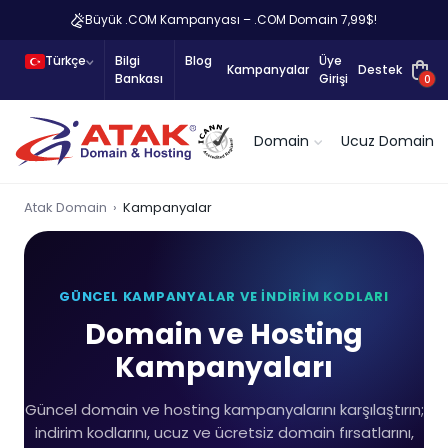
Büyük .COM Kampanyası – .COM Domain 7,99$!
Türkçe
Bilgi
Blog
Üye
Kampanyalar
Destek
Bankası
Girişi
0
Domain
Ucuz Domain
Atak Domain
Kampanyalar
GÜNCEL KAMPANYALAR VE İNDIRIM KODLARI
Domain ve Hosting
Kampanyaları
Güncel domain ve hosting kampanyalarını karşılaştırın;
indirim kodlarını, ucuz ve ücretsiz domain fırsatlarını,