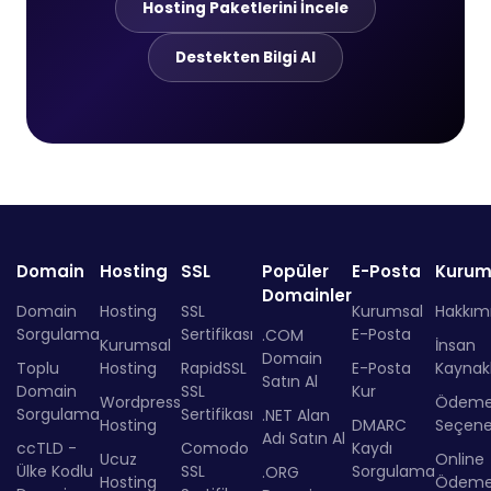
Hosting Paketlerini İncele
Destekten Bilgi Al
Domain
Hosting
SSL
Popüler
E-Posta
Kurum
Domainler
Domain
Hosting
SSL
Kurumsal
Hakkım
Sorgulama
Sertifikası
E-Posta
.COM
Kurumsal
İnsan
Domain
Toplu
Hosting
RapidSSL
E-Posta
Kaynakl
Satın Al
Domain
SSL
Kur
Wordpress
Ödem
Sorgulama
Sertifikası
.NET Alan
Hosting
DMARC
Seçenek
Adı Satın Al
ccTLD -
Comodo
Kaydı
Ucuz
Online
Ülke Kodlu
SSL
Sorgulama
.ORG
Hosting
Ödem