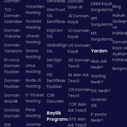
Domain
Sertifikası
Domain
DKIM Kaydı
Yönetilen
Blog
Satın Al
TLD -
GeoTrust
Sorgulama
Hosting
Hukuki
Domain
SSL
.AI Domain
SPF
Ücretsiz
Sözleş
Uzantıları
Sertifikası
Kaydı
Sorgulama
Hosting
ve
Domain
DigiCert
.IO Domain
MX
Politika
cPanel
Transfer
SSL
Kaydı
Sorgulama
Hosting
Domai
Domain
GlobalSign
.US Domain
Kayıt Ve
Sınırsız
Yardım
Yönetimi
SSL
Kaydı
Açıkla
Hosting
En Ucuz
Sectigo
Politika
.DE Domain
Alan Adı
Linux
Domain
SSL
Tescil
Nedir?
İletişim
Hosting
Fiyatları
SSL
.IN Alan Adı
Hosting
Node.JS
Domain
Sertifikası
Tescil
Nedir?
Hosting
Fiyatları
Fiyatları
.CN Domain
SSL Nedir?
E-Ticaret
Domain
CSR
Tescil
Ücretsiz
Hosting
Aracılık
Decoder
.TOP Alan
SSL
Plesk
Ücretsiz
Adı Tescil
Bayilik
E-posta
Hosting
Domain
Programı
.SITE Alan
Nedir?
Joomla
IDN
Adı Tescil