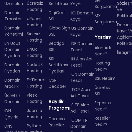
SPF
Ücretsiz
Sözleş
Uzantıları
Sertifikası
Kaydı
Sorgulama
Hosting
ve
Domain
DigiCert
.IO Domain
MX
Politika
cPanel
Transfer
SSL
Kaydı
Sorgulama
Hosting
Domai
Domain
GlobalSign
.US Domain
Kayıt Ve
Sınırsız
Yönetimi
SSL
Kaydı
Yardım
Açıkla
Hosting
En Ucuz
Sectigo
Politika
.DE Domain
Alan Adı
Linux
Domain
SSL
Tescil
İletişim
Nedir?
Hosting
Fiyatları
SSL
.IN Alan Adı
Hosting
Node.JS
Domain
Sertifikası
Tescil
Nedir?
Hosting
Fiyatları
Fiyatları
.CN Domain
SSL Nedir?
E-Ticaret
Domain
CSR
Tescil
Hosting
Aracılık
Decoder
Ücretsiz
.TOP Alan
SSL
Plesk
Ücretsiz
Adı Tescil
Hosting
Bayilik
Domain
E-posta
.SITE Alan
Programı
Nedir?
Joomla
IDN
Adı Tescil
Hosting
Çevirici
Reseller
Domain
.COM.TR
Nedir?
Reseller
Python
DNS
Domain