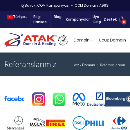
Büyük .COM Kampanyası – .COM Domain 7,99$!
Türkçe
Bilgi
Blog
Üye
Kampanyalar
Destek
Bankası
Girişi
0
Domain
Ucuz Domain
Referanslarımız
Atak Domain
Referanslarımız