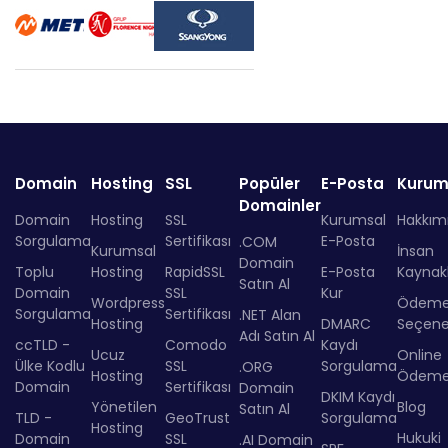
Domain
Hosting
SSL
Popüler
E-Posta
Kurum
Domainler
Domain
Hosting
SSL
Kurumsal
Hakkım
Sorgulama
Sertifikası
E-Posta
.COM
Kurumsal
İnsan
Domain
Toplu
Hosting
RapidSSL
E-Posta
Kaynakl
Satın Al
Domain
SSL
Kur
Wordpress
Ödem
Sorgulama
Sertifikası
.NET Alan
Hosting
DMARC
Seçenek
Adı Satın Al
ccTLD -
Comodo
Kaydı
Ucuz
Online
Ülke Kodlu
SSL
Sorgulama
.ORG
Hosting
Ödem
Domain
Sertifikası
Domain
DKIM Kaydı
Yönetilen
Blog
Satın Al
TLD -
GeoTrust
Sorgulama
Hosting
Hukuki
Domain
SSL
.AI Domain