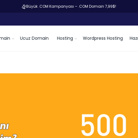
Büyük .COM Kampanyası – .COM Domain 7,99$!
main
Ucuz Domain
Hosting
Wordpress Hosting
Hazı