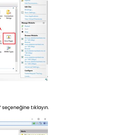
” seçeneğine tıklayın.