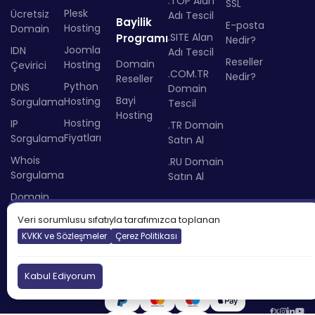
.TOP Alan
SSL
Plesk
Ücretsiz
Adı Tescil
Bayilik
E-posta
Hosting
Domain
.SITE Alan
Programı
Nedir?
Joomla
IDN
Adı Tescil
Reseller
Domain
Hosting
Çevirici
.COM.TR
Nedir?
Reseller
Python
DNS
Domain
Bayi
Hosting
Sorgulama
Tescil
Hosting
Hosting
IP
.TR Domain
Fiyatları
Sorgulama
Satın Al
Whois
.RU Domain
Sorgulama
Satın Al
Domain
Vekillik
Veri sorumlusu sıfatıyla tarafımızca toplanan
Hizmeti
KVKK ve Sözleşmeler
Çerez Politikası
Kabul Ediyorum