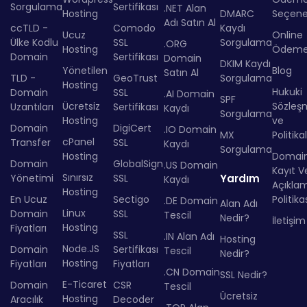
Sorgulama
Sertifikası
.NET Alan
Hosting
DMARC
Seçenek
Adı Satın Al
ccTLD -
Comodo
Kaydı
Ucuz
Online
Ülke Kodlu
SSL
Sorgulama
.ORG
Hosting
Ödem
Domain
Sertifikası
Domain
DKIM Kaydı
Yönetilen
Blog
Satın Al
TLD -
GeoTrust
Sorgulama
Hosting
Hukuki
Domain
SSL
.AI Domain
SPF
Ücretsiz
Sözleş
Uzantıları
Sertifikası
Kaydı
Sorgulama
Hosting
ve
Domain
DigiCert
.IO Domain
MX
Politika
cPanel
Transfer
SSL
Kaydı
Sorgulama
Hosting
Domai
Domain
GlobalSign
.US Domain
Kayıt Ve
Sınırsız
Yönetimi
SSL
Yardım
Kaydı
Açıkla
Hosting
En Ucuz
Sectigo
Politika
.DE Domain
Alan Adı
Linux
Domain
SSL
Tescil
Nedir?
İletişim
Hosting
Fiyatları
SSL
.IN Alan Adı
Hosting
Node.JS
Domain
Sertifikası
Tescil
Nedir?
Hosting
Fiyatları
Fiyatları
.CN Domain
SSL Nedir?
E-Ticaret
Domain
CSR
Tescil
Ücretsiz
Hosting
Aracılık
Decoder