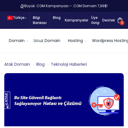
Büyük .COM Kampanyası – .COM Domain 7,99$!
Türkçe
Bilgi
Blog
Üye
Kampanyalar
Destek
Bankası
Girişi
0
Domain
Ucuz Domain
Hosting
Wordpress Hostin
Atak Domain
Blog
Teknoloji Haberleri