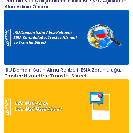
Domain Seo Çalışmalarını Etkiler Mi? SEO Açısından
Alan Adının Önemi
.RU Domain Satın Alma Rehberi: ESIA Zorunluluğu,
Trustee Hizmeti ve Transfer Süreci