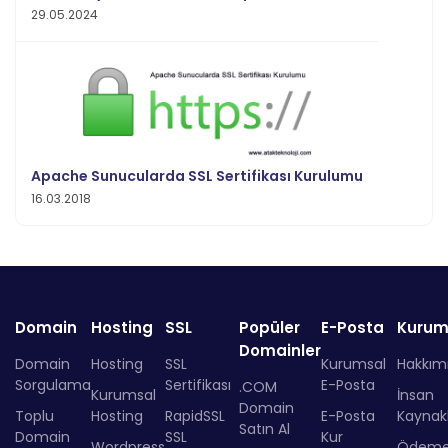
29.05.2024
Apache Sunucularda SSL Sertifikası Kurulumu
16.03.2018
Domain
Hosting
SSL
Popüler
E-Posta
Kurum
Domainler
Domain
Hosting
SSL
Kurumsal
Hakkım
Sorgulama
Sertifikası
E-Posta
.COM
Kurumsal
İnsan
Domain
Toplu
Hosting
RapidSSL
E-Posta
Kaynakl
Satın Al
Domain
SSL
Kur
Wordpress
Ödem