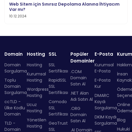
Web Sitem için Sınırsız Depolama Alanına İhtiyacım
Var mı?
10.12.2024
Domain
Hosting
SSL
Popüler
E-Posta
Kurum
Domainler
Domain
Hosting
SSL
Kurumsal
Hakkım
Sorgulama
Sertifikası
E-Posta
.COM
Kurumsal
İnsan
Domain
Toplu
Hosting
RapidSSL
E-Posta
Kaynakl
Satın Al
Domain
SSL
Kur
Wordpress
Ödem
Sorgulama
Sertifikası
.NET Alan
Hosting
DMARC
Seçenek
Adı Satın Al
ccTLD -
Comodo
Kaydı
Ucuz
Online
Ülke Kodlu
SSL
Sorgulama
.ORG
Hosting
Ödem
Domain
Sertifikası
Domain
DKIM Kaydı
Yönetilen
Blog
Satın Al
TLD -
GeoTrust
Sorgulama
Hosting
Hukuki
Domain
SSL
.AI Domain