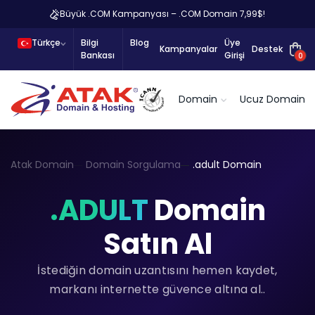
Büyük .COM Kampanyası – .COM Domain 7,99$!
Türkçe
Bilgi
Blog
Üye
Kampanyalar
Destek
Bankası
Girişi
0
Domain
Ucuz Domain
Atak Domain
Domain Sorgulama
.adult Domain
.ADULT
Domain
Satın Al
İstediğin domain uzantısını hemen kaydet,
markanı internette güvence altına al..