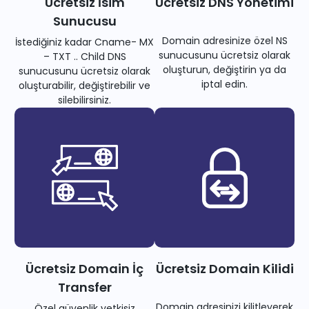
Ücretsiz İsim
Ücretsiz DNS Yönetimi
Sunucusu
Domain adresinize özel NS
İstediğiniz kadar Cname- MX
sunucusunu ücretsiz olarak
– TXT .. Child DNS
oluşturun, değiştirin ya da
sunucusunu ücretsiz olarak
iptal edin.
oluşturabilir, değiştirebilir ve
silebilirsiniz.
Ücretsiz Domain İç
Ücretsiz Domain Kilidi
Transfer
Domain adresinizi kilitleyerek
Özel güvenlik yetkisiz