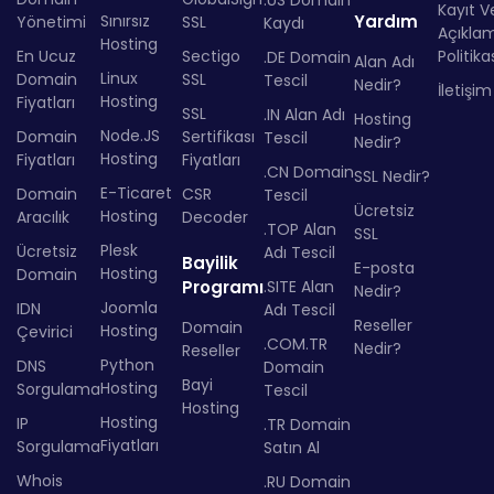
.US Domain
Kayıt Ve
Sınırsız
Yardım
Yönetimi
SSL
Kaydı
Açıkla
Hosting
En Ucuz
Sectigo
Politika
.DE Domain
Alan Adı
Linux
Domain
SSL
Tescil
Nedir?
İletişim
Hosting
Fiyatları
SSL
.IN Alan Adı
Hosting
Node.JS
Domain
Sertifikası
Tescil
Nedir?
Hosting
Fiyatları
Fiyatları
.CN Domain
SSL Nedir?
E-Ticaret
Domain
CSR
Tescil
Ücretsiz
Hosting
Aracılık
Decoder
.TOP Alan
SSL
Plesk
Ücretsiz
Adı Tescil
Bayilik
E-posta
Hosting
Domain
Programı
.SITE Alan
Nedir?
Joomla
IDN
Adı Tescil
Reseller
Domain
Hosting
Çevirici
.COM.TR
Nedir?
Reseller
Python
DNS
Domain
Bayi
Hosting
Sorgulama
Tescil
Hosting
Hosting
IP
.TR Domain
Fiyatları
Sorgulama
Satın Al
Whois
.RU Domain