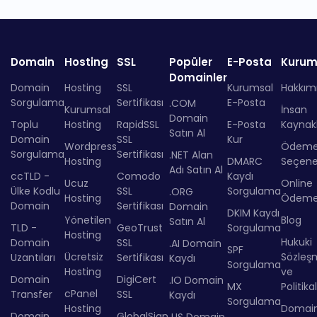
Domain
Hosting
SSL
Popüler
E-Posta
Kurum
Domainler
Domain
Hosting
SSL
Kurumsal
Hakkım
Sorgulama
Sertifikası
E-Posta
.COM
Kurumsal
İnsan
Domain
Toplu
Hosting
RapidSSL
E-Posta
Kaynakl
Satın Al
Domain
SSL
Kur
Wordpress
Ödem
Sorgulama
Sertifikası
.NET Alan
Hosting
DMARC
Seçenek
Adı Satın Al
ccTLD -
Comodo
Kaydı
Ucuz
Online
Ülke Kodlu
SSL
Sorgulama
.ORG
Hosting
Ödem
Domain
Sertifikası
Domain
DKIM Kaydı
Yönetilen
Blog
Satın Al
TLD -
GeoTrust
Sorgulama
Hosting
Hukuki
Domain
SSL
.AI Domain
SPF
Ücretsiz
Sözleş
Uzantıları
Sertifikası
Kaydı
Sorgulama
Hosting
ve
Domain
DigiCert
.IO Domain
MX
Politika
cPanel
Transfer
SSL
Kaydı
Sorgulama
Hosting
Domai
Domain
GlobalSign