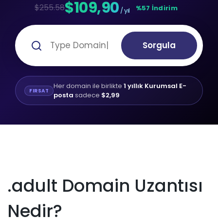
$109,90
$255.58
%57 İndirim
/ yıl
Sorgula
Her domain ile birlikte
1 yıllık Kurumsal E-
FIRSAT
posta
sadece
$2,99
.adult Domain Uzantısı
Nedir?