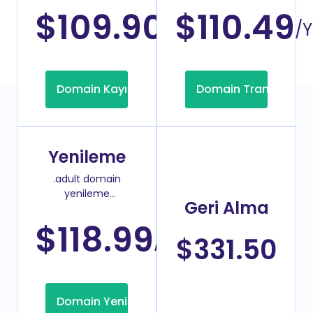
$109.90
$110.49
/Yıl
/Y
Domain Kayıt
Domain Transfer
Yenileme
.adult domain
yenileme
Geri Alma
fiyatı
$118.99
/Yıl
$331.50
Domain Yenileme