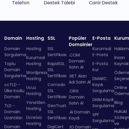
Telefon
Destek Talebi
Canlı Destek
Domain
Hosting
SSL
Popüler
E-Posta
Kurum
Domainler
Domain
Hosting
SSL
Kurumsal
Hakkım
Sorgulama
Sertifikası
E-Posta
.COM
Kurumsal
İnsan
Domain
Toplu
Hosting
RapidSSL
E-Posta
Kaynakl
Satın Al
Domain
SSL
Kur
Wordpress
Ödem
Sorgulama
Sertifikası
.NET Alan
Hosting
DMARC
Seçenek
Adı Satın Al
ccTLD -
Comodo
Kaydı
Ucuz
Online
Ülke Kodlu
SSL
Sorgulama
.ORG
Hosting
Ödem
Domain
Sertifikası
Domain
DKIM Kaydı
Yönetilen
Blog
Satın Al
TLD -
GeoTrust
Sorgulama
Hosting
Hukuki
Domain
SSL
.AI Domain
SPF
Ücretsiz
Sözleş
Uzantıları
Sertifikası
Kaydı
Sorgulama
Hosting
ve
Domain
DigiCert
.IO Domain