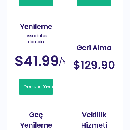
Yenileme
.associates
domain
Geri Alma
yenileme
fiyatı
$41.99
/Yıl
$129.90
Domain Yenileme
Geç
Vekillik
Yenileme
Hizmeti