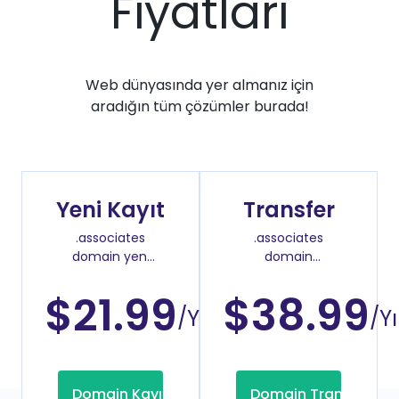
Fiyatları
Web dünyasında yer almanız için
aradığın tüm çözümler burada!
Yeni Kayıt
Transfer
.associates
.associates
domain yeni
domain
kayıt fiyatı
transfer fiyatı
$21.99
$38.99
/Yıl
/Yı
Domain Kayıt
Domain Transfer