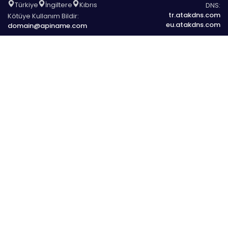
Türkiye
İngiltere
Kıbrıs
DNS:
tr.atakdns.com
Kötüye Kullanım Bildir:
eu.atakdns.com
domain@apiname.com