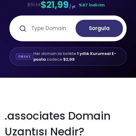
$21,99
$51.14
%57 İndirim
/ yıl
Sorgula
Her domain ile birlikte
1 yıllık Kurumsal E-
FIRSAT
posta
sadece
$2,99
.associates Domain
Uzantısı Nedir?