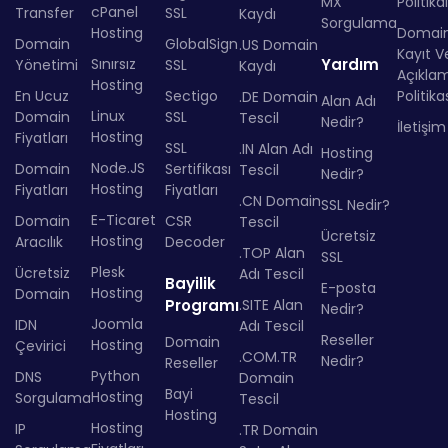
MX
Politika
cPanel
Transfer
SSL
Kaydı
Sorgulama
Hosting
Domai
Domain
GlobalSign
.US Domain
Kayıt Ve
Sınırsız
Yardım
Yönetimi
SSL
Kaydı
Açıkla
Hosting
En Ucuz
Sectigo
Politika
.DE Domain
Alan Adı
Linux
Domain
SSL
Tescil
Nedir?
İletişim
Hosting
Fiyatları
SSL
.IN Alan Adı
Hosting
Node.JS
Domain
Sertifikası
Tescil
Nedir?
Hosting
Fiyatları
Fiyatları
.CN Domain
SSL Nedir?
E-Ticaret
Domain
CSR
Tescil
Ücretsiz
Hosting
Aracılık
Decoder
.TOP Alan
SSL
Plesk
Ücretsiz
Adı Tescil
Bayilik
E-posta
Hosting
Domain
Programı
.SITE Alan
Nedir?
Joomla
IDN
Adı Tescil
Reseller
Domain
Hosting
Çevirici
.COM.TR
Nedir?
Reseller
Python
DNS
Domain
Bayi
Hosting
Sorgulama
Tescil
Hosting
Hosting
IP
.TR Domain