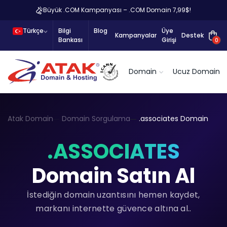
Büyük .COM Kampanyası – .COM Domain 7,99$!
Türkçe
Bilgi
Blog
Üye
Kampanyalar
Destek
Bankası
Girişi
0
Domain
Ucuz Domain
Atak Domain
Domain Sorgulama
.associates Domain
.ASSOCIATES
Domain Satın Al
İstediğin domain uzantısını hemen kaydet,
markanı internette güvence altına al..