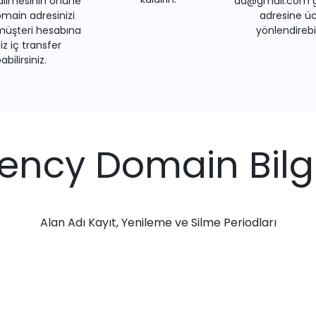
dilmesinin önüne
ad@gmail.com gi
main adresinizi
adresine üc
müşteri hesabına
yönlendirebil
iz iç transfer
bilirsiniz.
ency Domain Bilgi
Alan Adı Kayıt, Yenileme ve Silme Periodları