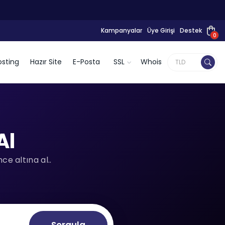
Kampanyalar
Üye Girişi
Destek
0
sting
Hazır Site
E-Posta
SSL
Whois
Al
e altına al..