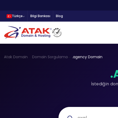
Türkçe
Bilgi Bankası
Blog
Atak Domain
Domain Sorgulama
.agency Domain
.
İstediğin do