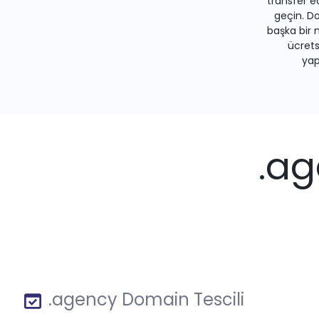
transfer e
geçin. Do
başka bir 
ücrets
yapa
.ag
.agency Domain Tescili