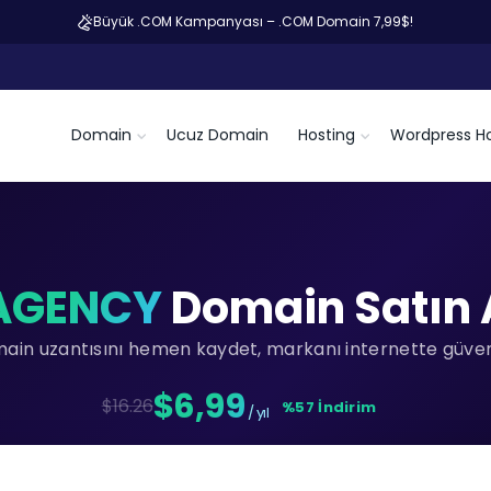
Büyük .COM Kampanyası – .COM Domain 7,99$!
Domain
Ucuz Domain
Hosting
Wordpress Ho
AGENCY
Domain Satın 
main uzantısını hemen kaydet, markanı internette güvenc
$6,99
$16.26
%57 İndirim
/ yıl