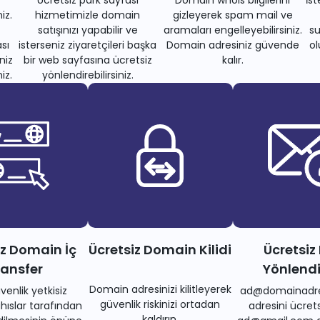
Ücretsiz park sayfası
Domain whois bilgilerini
İs
iz.
hizmetimizle domain
gizleyerek spam mail ve
satışınızı yapabilir ve
aramaları engelleyebilirsiniz.
su
sı
isterseniz ziyaretçileri başka
Domain adresiniz güvende
ol
niz
bir web sayfasına ücretsiz
kalır.
iz.
yönlendirebilirsiniz.
iz Domain İç
Ücretsiz Domain Kilidi
Ücretsiz
ransfer
Yönlend
Domain adresinizi kilitleyerek
venlik yetkisiz
ad@domainadre
güvenlik riskinizi ortadan
ıslar tarafından
adresini ücrets
kaldırın.