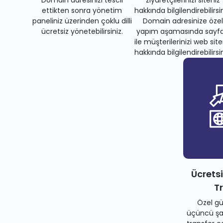
Domain adresinizi tescil
ziyaretçilerinizi siteniz
ettikten sonra yönetim
hakkında bilgilendirebilirsin
paneliniz üzerinden çoklu dilli
Domain adresinize özel
ücretsiz yönetebilirsiniz.
yapım aşamasında sayfa
ile müşterilerinizi web site
hakkında bilgilendirebilirsin
Ücrets
T
Özel gü
üçüncü şah