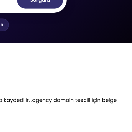
Sorgula
99
a kaydedilir. .agency domain tescili için belge