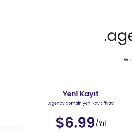
.ag
Web
Yeni Kayıt
.agency domain yeni kayıt fiyatı
$6.99
/Yıl