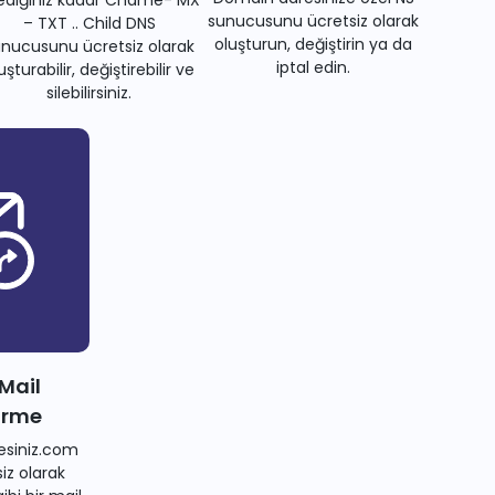
tediğiniz kadar Cname- MX
sunucusunu ücretsiz olarak
– TXT .. Child DNS
oluşturun, değiştirin ya da
nucusunu ücretsiz olarak
iptal edin.
uşturabilir, değiştirebilir ve
silebilirsiniz.
 Mail
irme
siniz.com
iz olarak