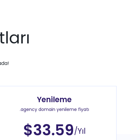
ları
ada!
Yenileme
.agency domain yenileme fiyatı
$33.59
/Yıl