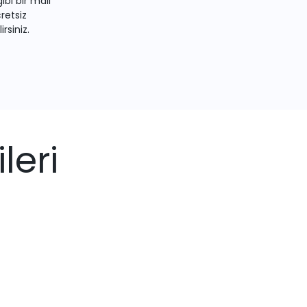
bi bir mail
retsiz
irsiniz.
leri