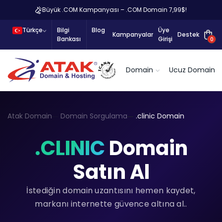
Büyük .COM Kampanyası – .COM Domain 7,99$!
Türkçe
Bilgi
Blog
Üye
Kampanyalar
Destek
Bankası
Girişi
0
Domain
Ucuz Domain
Atak Domain
Domain Sorgulama
.clinic Domain
.CLINIC
Domain
Satın Al
İstediğin domain uzantısını hemen kaydet,
markanı internette güvence altına al..