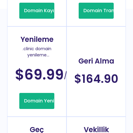
Domain Kayıt
Domain Transfer
Yenileme
.clinic domain
yenileme
Geri Alma
fiyatı
$69.99
/Yıl
$164.90
Domain Yenileme
Geç
Vekillik