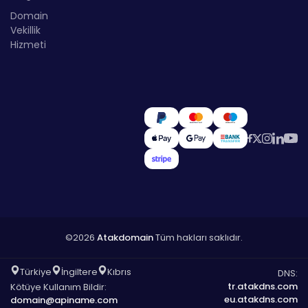
Domain
Vekillik
Hizmeti
©2026
Atakdomain
Tüm hakları saklıdır.
Türkiye
İngiltere
Kıbrıs
DNS:
tr.atakdns.com
Kötüye Kullanım Bildir:
eu.atakdns.com
domain@apiname.com