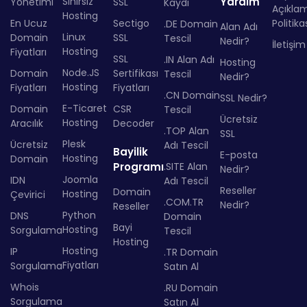
Sınırsız
Yardım
Yönetimi
SSL
Kaydı
Açıkla
Hosting
En Ucuz
Sectigo
Politika
.DE Domain
Alan Adı
Linux
Domain
SSL
Tescil
Nedir?
İletişim
Hosting
Fiyatları
SSL
.IN Alan Adı
Hosting
Node.JS
Domain
Sertifikası
Tescil
Nedir?
Hosting
Fiyatları
Fiyatları
.CN Domain
SSL Nedir?
E-Ticaret
Domain
CSR
Tescil
Ücretsiz
Hosting
Aracılık
Decoder
.TOP Alan
SSL
Plesk
Ücretsiz
Adı Tescil
Bayilik
E-posta
Hosting
Domain
Programı
.SITE Alan
Nedir?
Joomla
IDN
Adı Tescil
Reseller
Domain
Hosting
Çevirici
.COM.TR
Nedir?
Reseller
Python
DNS
Domain
Bayi
Hosting
Sorgulama
Tescil
Hosting
Hosting
IP
.TR Domain
Fiyatları
Sorgulama
Satın Al
Whois
.RU Domain
Sorgulama
Satın Al