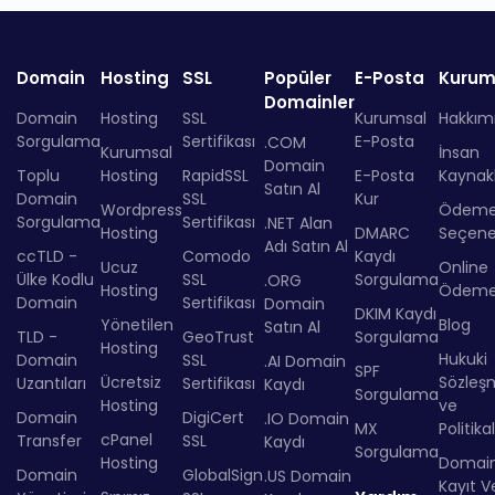
Domain
Hosting
SSL
Popüler
E-Posta
Kurum
Domainler
Domain
Hosting
SSL
Kurumsal
Hakkım
Sorgulama
Sertifikası
E-Posta
.COM
Kurumsal
İnsan
Domain
Toplu
Hosting
RapidSSL
E-Posta
Kaynakl
Satın Al
Domain
SSL
Kur
Wordpress
Ödem
Sorgulama
Sertifikası
.NET Alan
Hosting
DMARC
Seçenek
Adı Satın Al
ccTLD -
Comodo
Kaydı
Ucuz
Online
Ülke Kodlu
SSL
Sorgulama
.ORG
Hosting
Ödem
Domain
Sertifikası
Domain
DKIM Kaydı
Yönetilen
Blog
Satın Al
TLD -
GeoTrust
Sorgulama
Hosting
Hukuki
Domain
SSL
.AI Domain
SPF
Ücretsiz
Sözleş
Uzantıları
Sertifikası
Kaydı
Sorgulama
Hosting
ve
Domain
DigiCert
.IO Domain
MX
Politika
cPanel
Transfer
SSL
Kaydı
Sorgulama
Hosting
Domai
Domain
GlobalSign
.US Domain
Kayıt Ve