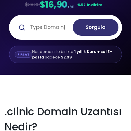
$16,90
$39.30
%57 İndirim
/ yıl
Sorgula
Her domain ile birlikte
1 yıllık Kurumsal E-
FIRSAT
posta
sadece
$2,99
.clinic Domain Uzantısı
Nedir?