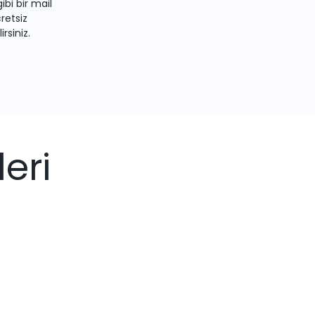
bi bir mail
retsiz
irsiniz.
eri