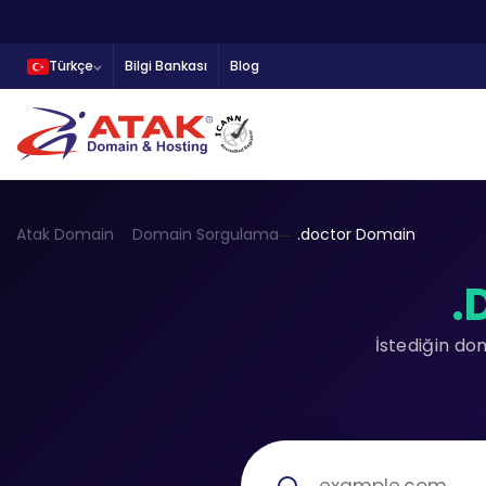
Türkçe
Bilgi Bankası
Blog
Atak Domain
Domain Sorgulama
.doctor Domain
.
İstediğin do