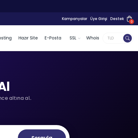
Kampanyalar
Üye Girişi
Destek
0
sting
Hazır Site
E-Posta
SSL
Whois
Al
e altına al..