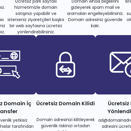
Ücretsiz park sayfası
Domain whois bilgilerini
İs
iz.
hizmetimizle domain
gizleyerek spam mail ve
satışınızı yapabilir ve
aramaları engelleyebilirsiniz.
su
sı
isterseniz ziyaretçileri başka
Domain adresiniz güvende
ol
niz
bir web sayfasına ücretsiz
kalır.
iz.
yönlendirebilirsiniz.
iz Domain İç
Ücretsiz Domain Kilidi
Ücretsiz
ransfer
Yönlend
Domain adresinizi kilitleyerek
venlik yetkisiz
ad@domainadre
güvenlik riskinizi ortadan
ıslar tarafından
adresini ücrets