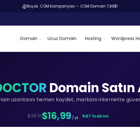
Büyük .COM Kampanyası – .COM Domain 7,99$!
Domain
Ucuz Domain
Hosting
Wordpress Ho
DOCTOR
Domain Satın 
main uzantısını hemen kaydet, markanı internette güvenc
$16,99
$39.51
%57 İndirim
/ yıl