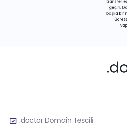
transfer e
geçin. Do
başka bir 
ücrets
yapa
.d
.doctor Domain Tescili