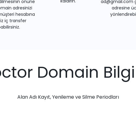
kaldırın.
dilmesinin önüne
ad@gmail.com gi
main adresinizi
adresine üc
müşteri hesabına
yönlendirebil
iz iç transfer
bilirsiniz.
octor Domain Bilgil
Alan Adı Kayıt, Yenileme ve Silme Periodları