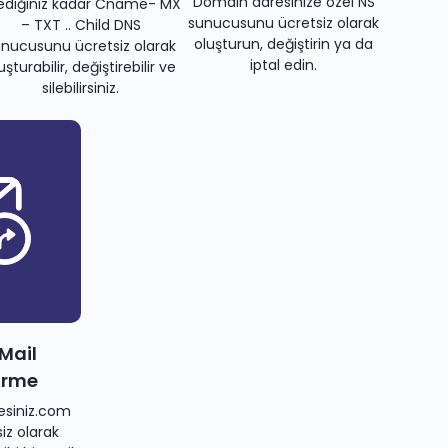
Domain adresinize özel NS
tediğiniz kadar Cname- MX
sunucusunu ücretsiz olarak
– TXT .. Child DNS
oluşturun, değiştirin ya da
nucusunu ücretsiz olarak
iptal edin.
uşturabilir, değiştirebilir ve
silebilirsiniz.
 Mail
irme
siniz.com
iz olarak