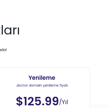
ları
ada!
Yenileme
.doctor domain yenileme fiyatı
$125.99
/Yıl