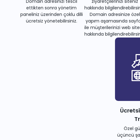
Domain adresinizi tescil
ziyaretçilerinizi siteniz
ettikten sonra yönetim
hakkında bilgilendirebilirsin
paneliniz üzerinden çoklu dilli
Domain adresinize özel
ücretsiz yönetebilirsiniz.
yapım aşamasında sayfa
ile müşterilerinizi web site
hakkında bilgilendirebilirsin
Ücrets
T
Özel gü
üçüncü şah