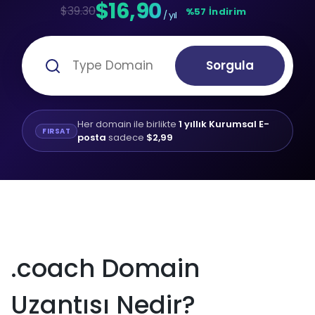
$16,90
$39.30
%57 İndirim
/ yıl
Sorgula
Her domain ile birlikte
1 yıllık Kurumsal E-
FIRSAT
posta
sadece
$2,99
.coach Domain
Uzantısı Nedir?