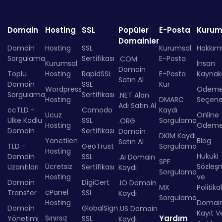
Domain
Hosting
SSL
Popüler
E-Posta
Kurum
Domainler
Domain
Hosting
SSL
Kurumsal
Hakkım
Sorgulama
Sertifikası
E-Posta
.COM
Kurumsal
İnsan
Domain
Toplu
Hosting
RapidSSL
E-Posta
Kaynakl
Satın Al
Domain
SSL
Kur
Wordpress
Ödem
Sorgulama
Sertifikası
.NET Alan
Hosting
DMARC
Seçenek
Adı Satın Al
ccTLD -
Comodo
Kaydı
Ucuz
Online
Ülke Kodlu
SSL
Sorgulama
.ORG
Hosting
Ödem
Domain
Sertifikası
Domain
DKIM Kaydı
Yönetilen
Blog
Satın Al
TLD -
GeoTrust
Sorgulama
Hosting
Hukuki
Domain
SSL
.AI Domain
SPF
Ücretsiz
Sözleş
Uzantıları
Sertifikası
Kaydı
Sorgulama
Hosting
ve
Domain
DigiCert
.IO Domain
MX
Politika
cPanel
Transfer
SSL
Kaydı
Sorgulama
Hosting
Domai
Domain
GlobalSign
.US Domain
Kayıt Ve
Sınırsız
Yardım
Yönetimi
SSL
Kaydı