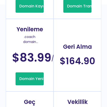
Domain Kayıt
Domain Transfer
Yenileme
.coach
domain
Geri Alma
yenileme
fiyatı
$83.99
/Yıl
$164.90
Domain Yenileme
Geç
Vekillik