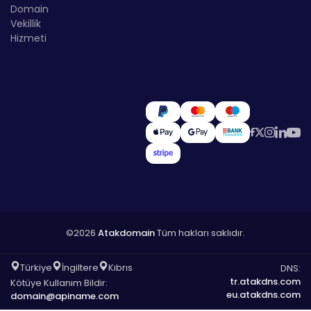
Domain
Vekillik
Hizmeti
©2026
Atakdomain
Tüm hakları saklıdır.
Türkiye
İngiltere
Kıbrıs
DNS:
tr.atakdns.com
Kötüye Kullanım Bildir:
eu.atakdns.com
domain@apiname.com