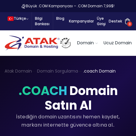
Büyük .COM Kampanyası – .COM Domain 7,99$!
Türkçe
Bilgi
Blog
Üye
Kampanyalar
Destek
Bankası
Girişi
0
Domain
Ucuz Domain
Atak Domain
Domain Sorgulama
.coach Domain
.COACH
Domain
Satın Al
İstediğin domain uzantısını hemen kaydet,
markanı internette güvence altına al..