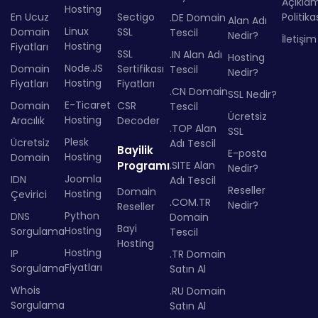
Açıkla
Hosting
En Ucuz
Sectigo
Politika
.DE Domain
Alan Adı
Linux
Domain
SSL
Tescil
Nedir?
İletişim
Hosting
Fiyatları
SSL
.IN Alan Adı
Hosting
Node.JS
Domain
Sertifikası
Tescil
Nedir?
Hosting
Fiyatları
Fiyatları
.CN Domain
SSL Nedir?
E-Ticaret
Domain
CSR
Tescil
Ücretsiz
Hosting
Aracılık
Decoder
.TOP Alan
SSL
Plesk
Ücretsiz
Adı Tescil
Bayilik
E-posta
Hosting
Domain
Programı
.SITE Alan
Nedir?
Joomla
IDN
Adı Tescil
Reseller
Domain
Hosting
Çevirici
.COM.TR
Nedir?
Reseller
Python
DNS
Domain
Bayi
Hosting
Sorgulama
Tescil
Hosting
Hosting
IP
.TR Domain
Fiyatları
Sorgulama
Satın Al
Whois
.RU Domain
Sorgulama
Satın Al