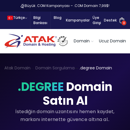
Büyük .COM Kampanyası – .COM Domain 7,99$!
Türkçe
Bilgi
Blog
Üye
Kampanyalar
Destek
Bankası
Girişi
0
Domain
Ucuz Domain
Atak Domain
Domain Sorgulama
.degree Domain
.DEGREE
Domain
Satın Al
İstediğin domain uzantısını hemen kaydet,
markanı internette güvence altına al..