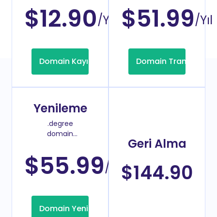
$12.90
$51.99
/Yıl
/Yıl
Domain Kayıt
Domain Transfer
Yenileme
.degree
domain
Geri Alma
yenileme
fiyatı
$55.99
/Yıl
$144.90
Domain Yenileme