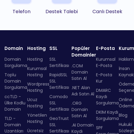
Telefon
Destek Talebi
Canlı Destek
Domain
Hosting
SSL
Popüler
E-Posta
Kurum
Domainler
Domain
Hosting
SSL
Kurumsal
Hakkım
Sorgulama
Sertifikası
E-Posta
.COM
Kurumsal
İnsan
Domain
Toplu
Hosting
RapidSSL
E-Posta
Kaynakl
Satın Al
Domain
SSL
Kur
Wordpress
Ödem
Sorgulama
Sertifikası
.NET Alan
Hosting
DMARC
Seçenek
Adı Satın Al
ccTLD -
Comodo
Kaydı
Ucuz
Online
Ülke Kodlu
SSL
Sorgulama
.ORG
Hosting
Ödem
Domain
Sertifikası
Domain
DKIM Kaydı
Yönetilen
Blog
Satın Al
TLD -
GeoTrust
Sorgulama
Hosting
Hukuki
Domain
SSL
.AI Domain
SPF
Ücretsiz
Sözleş
Uzantıları
Sertifikası
Kaydı
Sorgulama