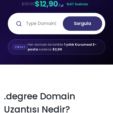
$12,90
$30.00
%57 İndirim
/ yıl
Sorgula
Her domain ile birlikte
1 yıllık Kurumsal E-
FIRSAT
posta
sadece
$2,99
.degree Domain
Uzantısı Nedir?