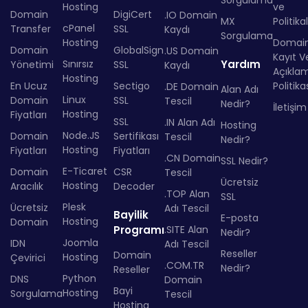
Hosting
ve
Domain
DigiCert
.IO Domain
MX
Politika
cPanel
Transfer
SSL
Kaydı
Sorgulama
Hosting
Domai
Domain
GlobalSign
.US Domain
Kayıt Ve
Sınırsız
Yardım
Yönetimi
SSL
Kaydı
Açıkla
Hosting
En Ucuz
Sectigo
Politika
.DE Domain
Alan Adı
Linux
Domain
SSL
Tescil
Nedir?
İletişim
Hosting
Fiyatları
SSL
.IN Alan Adı
Hosting
Node.JS
Domain
Sertifikası
Tescil
Nedir?
Hosting
Fiyatları
Fiyatları
.CN Domain
SSL Nedir?
E-Ticaret
Domain
CSR
Tescil
Ücretsiz
Hosting
Aracılık
Decoder
.TOP Alan
SSL
Plesk
Ücretsiz
Adı Tescil
Bayilik
E-posta
Hosting
Domain
Programı
.SITE Alan
Nedir?
Joomla
IDN
Adı Tescil
Reseller
Domain
Hosting
Çevirici
.COM.TR
Nedir?
Reseller
Python
DNS
Domain
Bayi
Hosting
Sorgulama
Tescil
Hosting