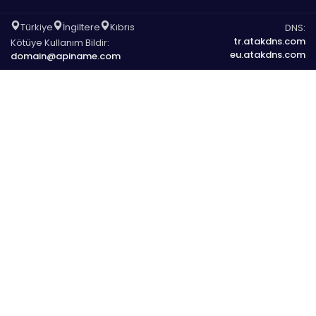
Türkiye
İngiltere
Kıbrıs
DNS:
tr.atakdns.com
Kötüye Kullanım Bildir:
eu.atakdns.com
domain@apiname.com