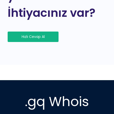
İhtiyacınız var?
Hızlı Cevap Al
.gq Whois