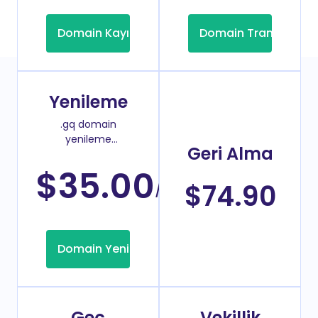
Domain Kayıt
Domain Transfer
Yenileme
.gq domain
yenileme
Geri Alma
fiyatı
$35.00
/Yıl
$74.90
Domain Yenileme
Geç
Vekillik