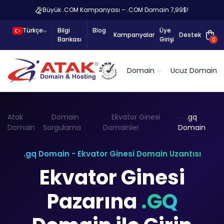
Büyük .COM Kampanyası – .COM Domain 7,99$!
Türkçe
Bilgi
Blog
Üye
Kampanyalar
Destek
Bankası
Girişi
0
Domain
Ucuz Domain
Atak
Domain
Ekvator Ginesi
.gq
Domain
Sorgulama
Domainler
Domain
.gq Domain - Ekvator Ginesi Domain Uzantısı
Ekvator Ginesi
Pazarına
.GQ