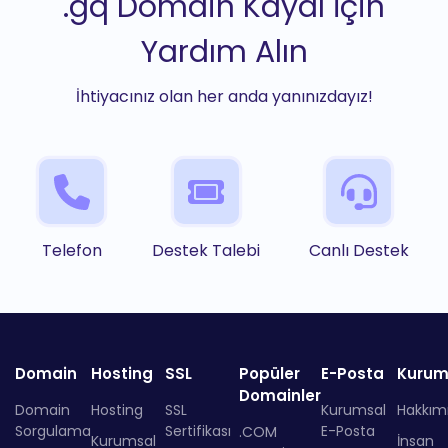
.gq Domain Kaydı İçin
Yardım Alın
İhtiyacınız olan her anda yanınızdayız!
Telefon
Destek Talebi
Canlı Destek
Domain
Hosting
SSL
Popüler
E-Posta
Kurum
Domainler
Domain
Hosting
SSL
Kurumsal
Hakkım
Sorgulama
Sertifikası
E-Posta
.COM
Kurumsal
İnsan