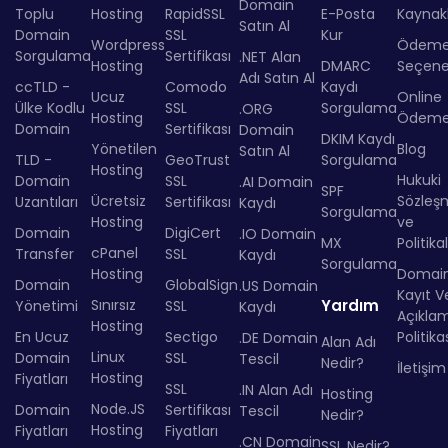
Domain
Toplu
Hosting
RapidSSL
E-Posta
Kaynakl
Satın Al
Domain
SSL
Kur
Wordpress
Ödem
Sorgulama
Sertifikası
.NET Alan
Hosting
DMARC
Seçenek
Adı Satın Al
ccTLD -
Comodo
Kaydı
Ucuz
Online
Ülke Kodlu
SSL
Sorgulama
.ORG
Hosting
Ödem
Domain
Sertifikası
Domain
DKIM Kaydı
Yönetilen
Blog
Satın Al
TLD -
GeoTrust
Sorgulama
Hosting
Hukuki
Domain
SSL
.AI Domain
SPF
Ücretsiz
Sözleş
Uzantıları
Sertifikası
Kaydı
Sorgulama
Hosting
ve
Domain
DigiCert
.IO Domain
MX
Politika
cPanel
Transfer
SSL
Kaydı
Sorgulama
Hosting
Domai
Domain
GlobalSign
.US Domain
Kayıt Ve
Sınırsız
Yardım
Yönetimi
SSL
Kaydı
Açıkla
Hosting
En Ucuz
Sectigo
Politika
.DE Domain
Alan Adı
Linux
Domain
SSL
Tescil
Nedir?
İletişim
Hosting
Fiyatları
SSL
.IN Alan Adı
Hosting
Node.JS
Domain
Sertifikası
Tescil
Nedir?
Hosting
Fiyatları
Fiyatları
.CN Domain
SSL Nedir?