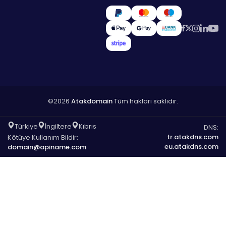
©2026
Atakdomain
Tüm hakları saklıdır.
Türkiye
İngiltere
Kıbrıs
DNS:
tr.atakdns.com
Kötüye Kullanım Bildir:
eu.atakdns.com
domain@apiname.com