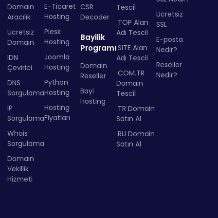
E-Ticaret
Domain
CSR
Tescil
Ücretsiz
Hosting
Aracılık
Decoder
.TOP Alan
SSL
Plesk
Ücretsiz
Adı Tescil
Bayilik
E-posta
Hosting
Domain
Programı
.SITE Alan
Nedir?
Joomla
IDN
Adı Tescil
Reseller
Domain
Hosting
Çevirici
.COM.TR
Nedir?
Reseller
Python
DNS
Domain
Bayi
Hosting
Sorgulama
Tescil
Hosting
Hosting
IP
.TR Domain
Fiyatları
Sorgulama
Satın Al
Whois
.RU Domain
Sorgulama
Satın Al
Domain
Vekillik
Hizmeti