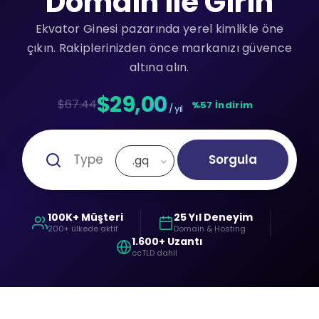
Domain ile Girin
Ekvator Ginesi pazarında yerel kimlikle öne
çıkın. Rakiplerinizden önce markanızı güvence
altına alın.
$29,00
$67.44
%57 İndirim
/ yıl
Sorgula
.gq
100K+ Müşteri
25 Yıl Deneyim
200+ ülkede aktif
Domain & Hosting
1.600+ Uzantı
ccTLD dahil