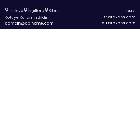
Türkiye
İngiltere
Kıbrıs
DNS:
tr.atakdns.com
Kötüye Kullanım Bildir:
eu.atakdns.com
domain@apiname.com