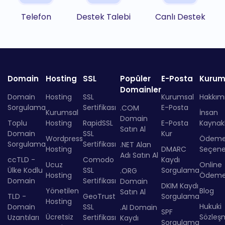
Telefon
Destek Talebi
Canlı Destek
Domain
Hosting
SSL
Popüler
E-Posta
Kurum
Domainler
Domain
Hosting
SSL
Kurumsal
Hakkım
Sorgulama
Sertifikası
E-Posta
.COM
Kurumsal
İnsan
Domain
Toplu
Hosting
RapidSSL
E-Posta
Kaynakl
Satın Al
Domain
SSL
Kur
Wordpress
Ödem
Sorgulama
Sertifikası
.NET Alan
Hosting
DMARC
Seçenek
Adı Satın Al
ccTLD -
Comodo
Kaydı
Ucuz
Online
Ülke Kodlu
SSL
Sorgulama
.ORG
Hosting
Ödem
Domain
Sertifikası
Domain
DKIM Kaydı
Yönetilen
Blog
Satın Al
TLD -
GeoTrust
Sorgulama
Hosting
Hukuki
Domain
SSL
.AI Domain
SPF
Ücretsiz
Sözleş
Uzantıları
Sertifikası
Kaydı
Sorgulama