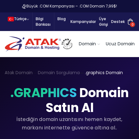
Büyük .COM Kampanyası – .COM Domain 7,99$!
Türkçe
Bilgi
Blog
Üye
Kampanyalar
Destek
Bankası
Girişi
0
Domain
Ucuz Domain
Atak Domain
Domain Sorgulama
.graphics Domain
.GRAPHICS
Domain
Satın Al
İstediğin domain uzantısını hemen kaydet,
markanı internette güvence altına al..