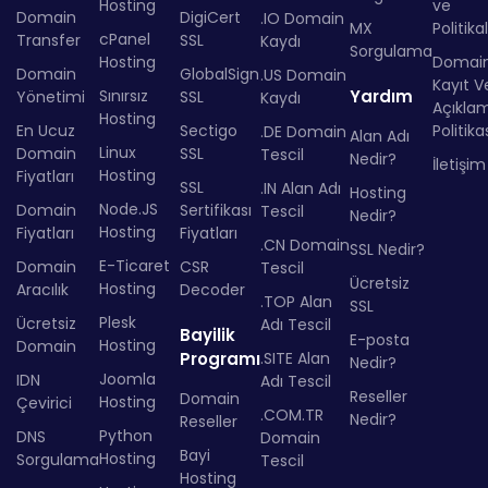
Hosting
ve
Domain
DigiCert
.IO Domain
MX
Politika
cPanel
Transfer
SSL
Kaydı
Sorgulama
Hosting
Domai
Domain
GlobalSign
.US Domain
Kayıt Ve
Sınırsız
Yardım
Yönetimi
SSL
Kaydı
Açıkla
Hosting
En Ucuz
Sectigo
Politika
.DE Domain
Alan Adı
Linux
Domain
SSL
Tescil
Nedir?
İletişim
Hosting
Fiyatları
SSL
.IN Alan Adı
Hosting
Node.JS
Domain
Sertifikası
Tescil
Nedir?
Hosting
Fiyatları
Fiyatları
.CN Domain
SSL Nedir?
E-Ticaret
Domain
CSR
Tescil
Ücretsiz
Hosting
Aracılık
Decoder
.TOP Alan
SSL
Plesk
Ücretsiz
Adı Tescil
Bayilik
E-posta
Hosting
Domain
Programı
.SITE Alan
Nedir?
Joomla
IDN
Adı Tescil
Reseller
Domain
Hosting
Çevirici
.COM.TR
Nedir?
Reseller
Python
DNS
Domain
Bayi
Hosting
Sorgulama
Tescil
Hosting