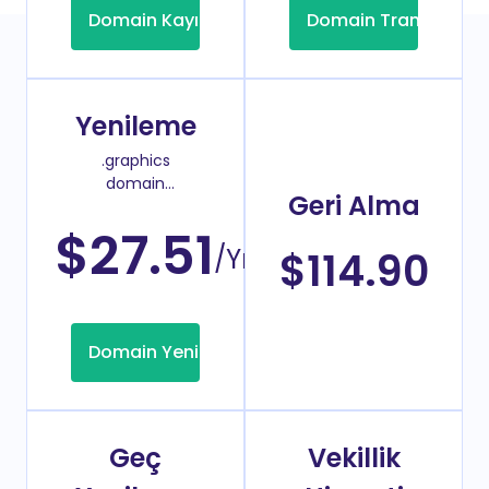
Domain Kayıt
Domain Transfer
Yenileme
.graphics
domain
Geri Alma
yenileme
fiyatı
$27.51
/Yıl
$114.90
Domain Yenileme
Geç
Vekillik