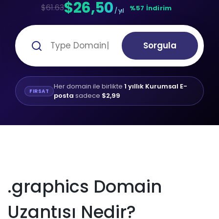
$26,50
$61.63
%57 İndirim
/ yıl
Sorgula
Her domain ile birlikte
1 yıllık Kurumsal E-
FIRSAT
posta
sadece
$2,99
.graphics Domain
Uzantısı Nedir?