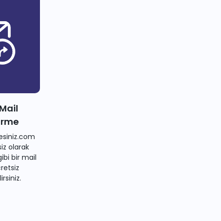
 Mail
irme
siniz.com
iz olarak
bi bir mail
retsiz
irsiniz.