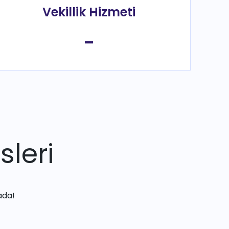
Vekillik Hizmeti
-
sleri
ada!