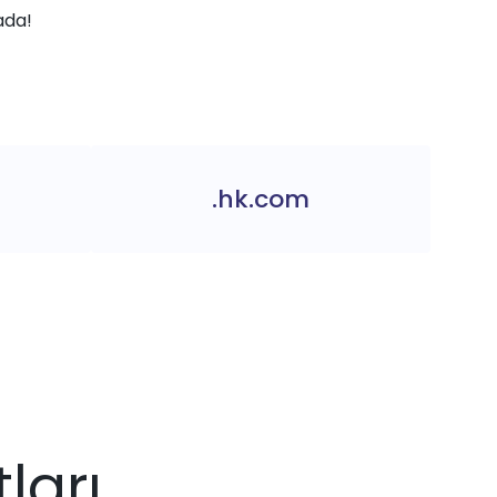
ada!
.hk.com
ları