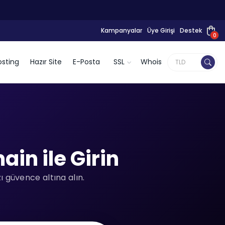
Kampanyalar
Üye Girişi
Destek
0
sting
Hazır Site
E-Posta
SSL
Whois
in ile Girin
 güvence altına alın.