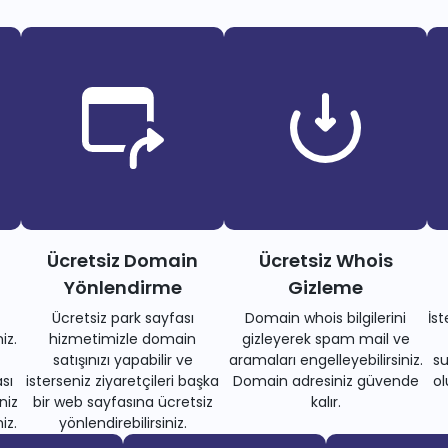
Ücretsiz Domain
Ücretsiz Whois
Yönlendirme
Gizleme
Ücretsiz park sayfası
Domain whois bilgilerini
İs
iz.
hizmetimizle domain
gizleyerek spam mail ve
satışınızı yapabilir ve
aramaları engelleyebilirsiniz.
su
sı
isterseniz ziyaretçileri başka
Domain adresiniz güvende
ol
niz
bir web sayfasına ücretsiz
kalır.
iz.
yönlendirebilirsiniz.