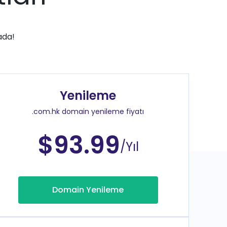
ada!
Yenileme
.com.hk domain yenileme fiyatı
$93.99
/Yıl
Domain Yenileme