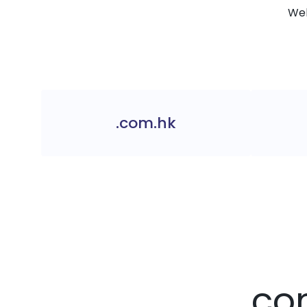
Web
.com.hk
.co