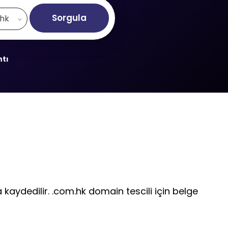
Sorgula
.hk
ntı
 kaydedilir. .com.hk domain tescili için belge