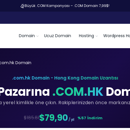
Büyük .COM Kampanyası – .COM Domain 7,99$!
Domain
Ucuz Domain
Hosting
Wordpress Ho
.com.hk Domain
.com.hk Domain - Hong Kong Domain Uzantısı
Pazarına
.COM.HK
Doma
yerel kimlikle öne çıkın. Rakiplerinizden önce markanızı
$79,90
$185.81
%57 İndirim
/ yıl