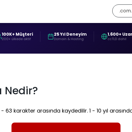
.com
100K+ Müşteri
25 Yıl Deneyim
1.600+ Uza
200+ ülkede aktif
Domain & Hosting
ccTLD dahil
 Nedir?
3 karakter arasında kaydedilir. 1 - 10 yıl arasında