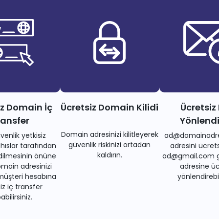
iz Domain İç
Ücretsiz Domain Kilidi
Ücretsiz
ransfer
Yönlend
Domain adresinizi kilitleyerek
venlik yetkisiz
ad@domainadre
güvenlik riskinizi ortadan
ıslar tarafından
adresini ücrets
kaldırın.
dilmesinin önüne
ad@gmail.com gi
main adresinizi
adresine üc
müşteri hesabına
yönlendirebil
iz iç transfer
bilirsiniz.