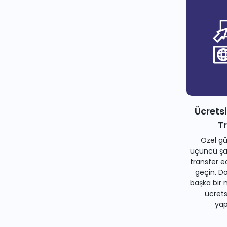
Ücrets
T
Özel gü
üçüncü şah
transfer e
geçin. Do
başka bir 
ücrets
yapa