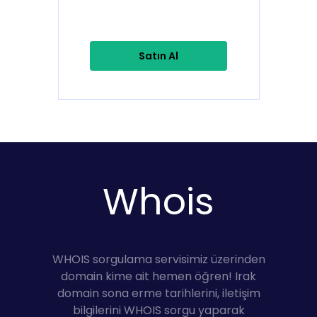
Satın Al
Whois
WHOIS sorgulama servisimiz üzerinden
domain kime ait hemen öğren! Irak
domain sona erme tarihlerini, iletişim
bilgilerini WHOIS sorgu yaparak