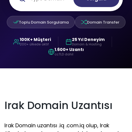
Toplu Domain Sorgulama
Domain Transfer
100K+ Müşteri
25 Yıl Deneyim
200+ ülkede aktif
Domain & Hosting
1.600+ Uzantı
ccTLD dahil
Irak Domain Uzantısı
Irak Domain uzantısı .iq .com.iq olup, Irak