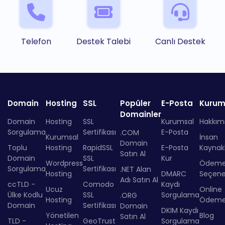
Telefon
Destek Talebi
Canlı Destek
Domain
Hosting
SSL
Popüler
E-Posta
Kurum
Domainler
Domain
Hosting
SSL
Kurumsal
Hakkım
Sorgulama
Sertifikası
E-Posta
.COM
Kurumsal
İnsan
Domain
Toplu
Hosting
RapidSSL
E-Posta
Kaynakl
Satın Al
Domain
SSL
Kur
Wordpress
Ödem
Sorgulama
Sertifikası
.NET Alan
Hosting
DMARC
Seçenek
Adı Satın Al
ccTLD -
Comodo
Kaydı
Ucuz
Online
Ülke Kodlu
SSL
Sorgulama
.ORG
Hosting
Ödem
Domain
Sertifikası
Domain
DKIM Kaydı
Yönetilen
Blog
Satın Al
TLD -
GeoTrust
Sorgulama