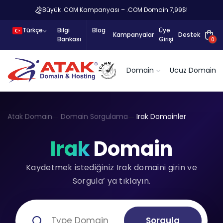
Büyük .COM Kampanyası – .COM Domain 7,99$!
Türkçe
Bilgi
Blog
Üye
Kampanyalar
Destek
Bankası
Girişi
0
Domain
Ucuz Domain
Atak Domain
Domain Sorgulama
Irak Domainler
Irak
Domain
Kaydetmek istediğiniz Irak domaini girin ve
Sorgula’ ya tıklayın.
Sorgula