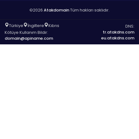
©2026
Atakdomain
Tüm hakları saklıdır.
Türkiye
İngiltere
Kıbrıs
DNS:
tr.atakdns.com
Kötüye Kullanım Bildir:
eu.atakdns.com
domain@apiname.com