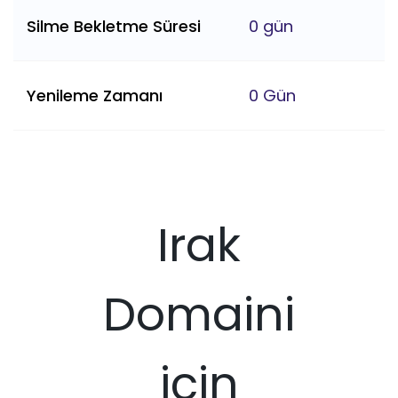
Silme Bekletme Süresi
0 gün
Yenileme Zamanı
0 Gün
Irak
Domaini
için