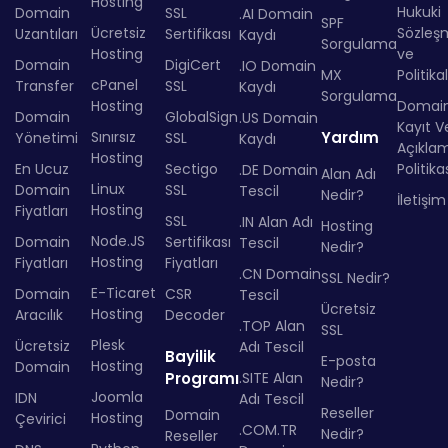
Hosting
Hukuki
Domain
SSL
.AI Domain
SPF
Ücretsiz
Sözleş
Uzantıları
Sertifikası
Kaydı
Sorgulama
Hosting
ve
Domain
DigiCert
.IO Domain
MX
Politika
cPanel
Transfer
SSL
Kaydı
Sorgulama
Hosting
Domai
Domain
GlobalSign
.US Domain
Kayıt Ve
Sınırsız
Yardım
Yönetimi
SSL
Kaydı
Açıkla
Hosting
En Ucuz
Sectigo
Politika
.DE Domain
Alan Adı
Linux
Domain
SSL
Tescil
Nedir?
İletişim
Hosting
Fiyatları
SSL
.IN Alan Adı
Hosting
Node.JS
Domain
Sertifikası
Tescil
Nedir?
Hosting
Fiyatları
Fiyatları
.CN Domain
SSL Nedir?
E-Ticaret
Domain
CSR
Tescil
Ücretsiz
Hosting
Aracılık
Decoder
.TOP Alan
SSL
Plesk
Ücretsiz
Adı Tescil
Bayilik
E-posta
Hosting
Domain
Programı
.SITE Alan
Nedir?
Joomla
IDN
Adı Tescil
Reseller
Domain
Hosting
Çevirici
.COM.TR
Nedir?
Reseller