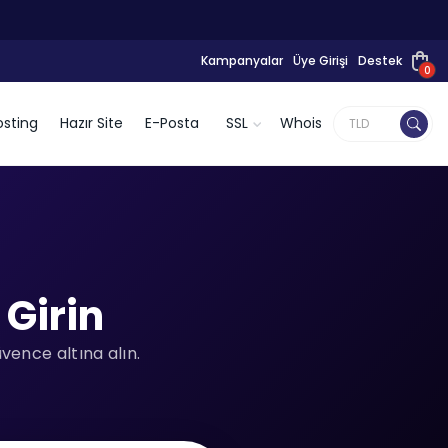
Kampanyalar
Üye Girişi
Destek
0
sting
Hazır Site
E-Posta
SSL
Whois
 Girin
vence altına alın.