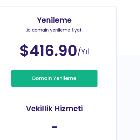
Yenileme
.iq domain yenileme fiyatı
$416.90
/Yıl
Domain Yenileme
Vekillik Hizmeti
-