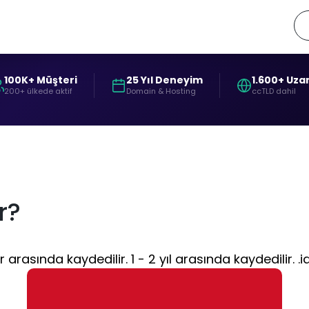
100K+ Müşteri
25 Yıl Deneyim
1.600+ Uza
200+ ülkede aktif
Domain & Hosting
ccTLD dahil
r?
arasında kaydedilir. 1 - 2 yıl arasında kaydedilir. .i