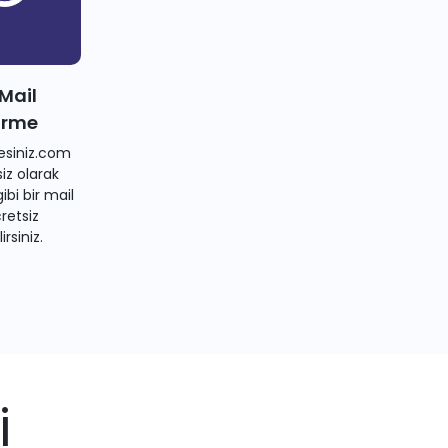
 Mail
irme
siniz.com
iz olarak
bi bir mail
retsiz
irsiniz.
i