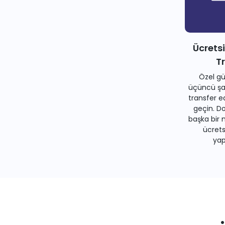
Ücrets
T
Özel gü
üçüncü şah
transfer e
geçin. Do
başka bir 
ücrets
yapa