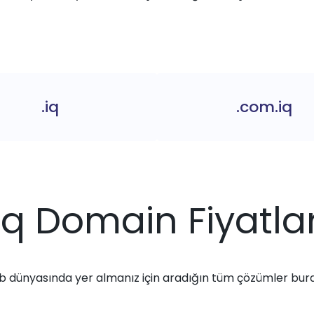
.iq
.com.iq
.iq Domain Fiyatlar
 dünyasında yer almanız için aradığın tüm çözümler bur