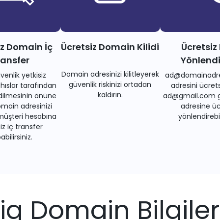
iz Domain İç
Ücretsiz Domain Kilidi
Ücretsiz
ransfer
Yönlend
Domain adresinizi kilitleyerek
venlik yetkisiz
ad@domainadre
güvenlik riskinizi ortadan
ıslar tarafından
adresini ücrets
kaldırın.
dilmesinin önüne
ad@gmail.com gi
main adresinizi
adresine üc
müşteri hesabına
yönlendirebil
iz iç transfer
bilirsiniz.
.iq Domain Bilgiler