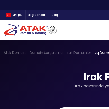
Türkçe
Bilgi Bankası
Blog
Atak Domain
Domain Sorgulama
Irak Domainler
.iq Dom
Irak
Irak pazarında ye