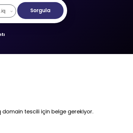
Sorgula
.iq
ntı
q domain tescili için belge gerekiyor.