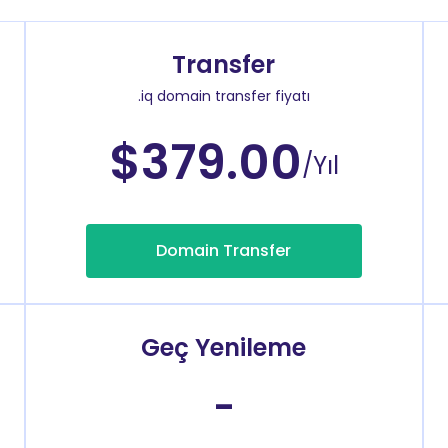
Transfer
.iq domain transfer fiyatı
$379.00
/Yıl
Domain Transfer
Geç Yenileme
-