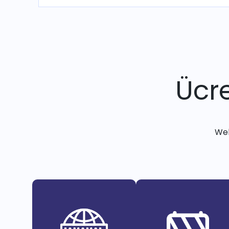
Ücre
Web