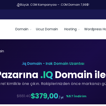
Büyük .COM Kampanyası – .COM Domain 7,99$!
Domain
Ucuz Domain
Hosting
Wordpress Ho
ain
.iq Domain - Irak Domain Uzantısı
 Pazarına
.IQ
Domain ile
rel kimlikle öne çıkın. Rakiplerinizden önce markanızı gü
$379,00
$881.40
%57 İndirim
/ yıl