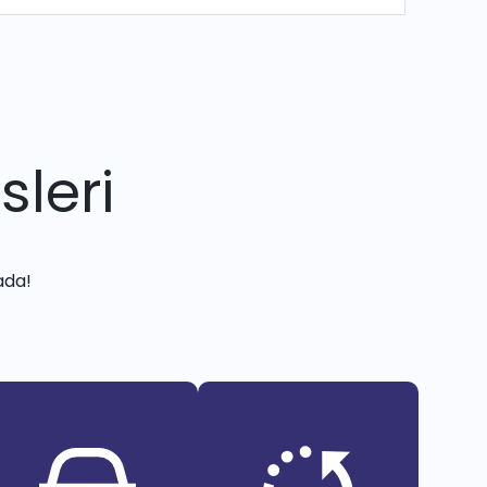
sleri
ada!