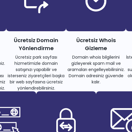
Ücretsiz Domain
Ücretsiz Whois
Yönlendirme
Gizleme
Ücretsiz park sayfası
Domain whois bilgilerini
İs
iz.
hizmetimizle domain
gizleyerek spam mail ve
satışınızı yapabilir ve
aramaları engelleyebilirsiniz.
su
sı
isterseniz ziyaretçileri başka
Domain adresiniz güvende
ol
niz
bir web sayfasına ücretsiz
kalır.
iz.
yönlendirebilirsiniz.